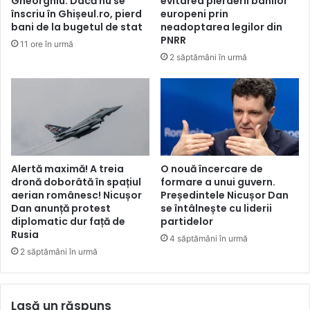
Gheorghiu: Dacă nu se
evitarea pierderii banilor
înscriu în Ghișeul.ro, pierd
europeni prin
bani de la bugetul de stat
neadoptarea legilor din
PNRR
11 ore în urmă
2 săptămâni în urmă
Alertă maximă! A treia
O nouă încercare de
dronă doborâtă în spațiul
formare a unui guvern.
aerian românesc! Nicușor
Președintele Nicușor Dan
Dan anunță protest
se întâlnește cu liderii
diplomatic dur față de
partidelor
Rusia
4 săptămâni în urmă
2 săptămâni în urmă
Lasă un răspuns