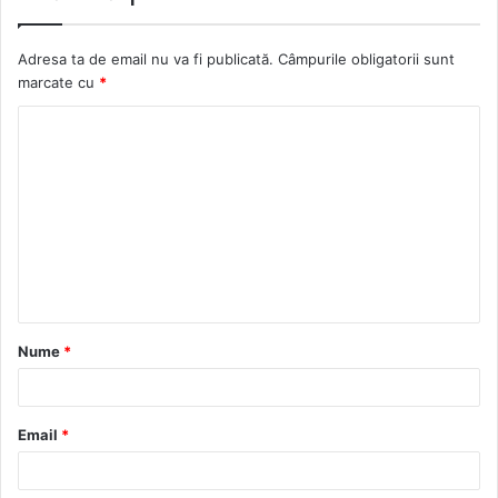
Adresa ta de email nu va fi publicată.
Câmpurile obligatorii sunt
marcate cu
*
C
o
m
e
n
t
a
Nume
*
r
i
u
Email
*
*