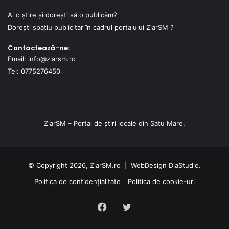
Ai o știre și dorești să o publicăm?
Dorești spațiu publicitar în cadrul portalului ZiarSM ?
Contactează-ne:
Email: info@ziarsm.ro
Tel: 0775276450
ZiarSM – Portal de știri locale din Satu Mare.
© Copyright 2026, ZiarSM.ro |
WebDesign
DiaStudio.
Politica de confidențialitate
Politica de cookie-uri
Facebook
Twitter