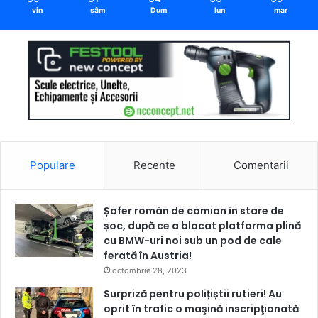
vin
sâm
Dum
lun
mar
Populare
Recente
Comentarii
Șofer român de camion în stare de
șoc, după ce a blocat platforma plină
cu BMW-uri noi sub un pod de cale
ferată în Austria!
octombrie 28, 2023
Surpriză pentru polițiștii rutieri! Au
oprit în trafic o maşină inscripţionată