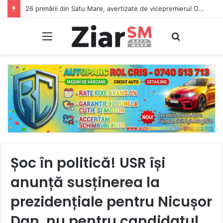
26 primării din Satu Mare, avertizate de vicepremierul Oana Gheorghiu: Dacă nu se înscriu în Ghișeul.ro, pierd bani de la bugetul de stat
Meniu
Caută
Șoc în politică! USR își
anunță susținerea la
prezidențiale pentru Nicușor
Dan, nu pentru candidatul