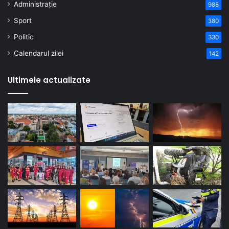
Administrație
988
Sport
380
Politic
330
Calendarul zilei
142
Ultimele actualizate