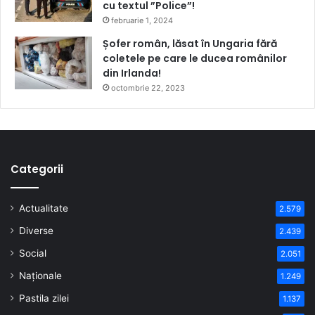
cu textul ”Police”!
februarie 1, 2024
Șofer român, lăsat în Ungaria fără
coletele pe care le ducea românilor
din Irlanda!
octombrie 22, 2023
Categorii
Actualitate
2.579
Diverse
2.439
Social
2.051
Naționale
1.249
Pastila zilei
1.137