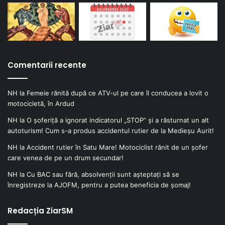
Comentarii recente
NH
la
Femeie rănită după ce ATV-ul pe care îl conducea a lovit o
motocicletă, în Ardud
NH
la
O șoferiță a ignorat indicatorul „STOP” și a răsturnat un alt
autoturism! Cum s-a produs accidentul rutier de la Medieșu Aurit!
NH
la
Accident rutier în Satu Mare! Motociclist rănit de un șofer
care venea de pe un drum secundar!
NH
la
Cu BAC sau fără, absolvenții sunt așteptați să se
înregistreze la AJOFM, pentru a putea beneficia de șomaj!
Redacția ZiarSM