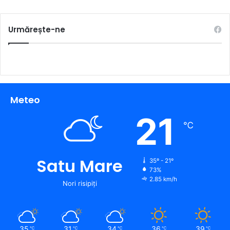
Urmărește-ne
Meteo
21
℃
Satu Mare
35º - 21º
73%
2.85 km/h
Nori risipiți
35
31
34
36
39
℃
℃
℃
℃
℃