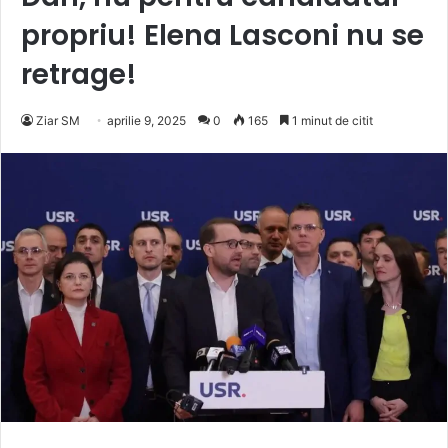
propriu! Elena Lasconi nu se
retrage!
Ziar SM
aprilie 9, 2025
0
165
1 minut de citit