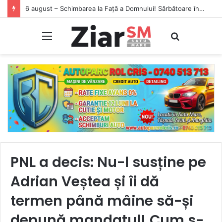
6 august – Schimbarea la Față a Domnului! Sărbătoare în calendarul ortodox
Meniu
Caută
PNL a decis: Nu-l susține pe
Adrian Veștea și îi dă
termen până mâine să-și
depună mandatul! Cum s-