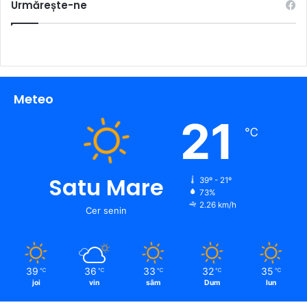
Urmărește-ne
Meteo
21
℃
Satu Mare
39º - 21º
73%
2.26 km/h
Cer senin
39
36
33
32
35
℃
℃
℃
℃
℃
joi
vin
sâm
Dum
lun