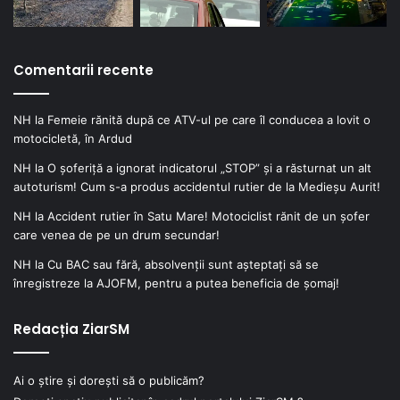
Comentarii recente
NH
la
Femeie rănită după ce ATV-ul pe care îl conducea a lovit o
motocicletă, în Ardud
NH
la
O șoferiță a ignorat indicatorul „STOP” și a răsturnat un alt
autoturism! Cum s-a produs accidentul rutier de la Medieșu Aurit!
NH
la
Accident rutier în Satu Mare! Motociclist rănit de un șofer
care venea de pe un drum secundar!
NH
la
Cu BAC sau fără, absolvenții sunt așteptați să se
înregistreze la AJOFM, pentru a putea beneficia de șomaj!
Redacția ZiarSM
Ai o știre și dorești să o publicăm?