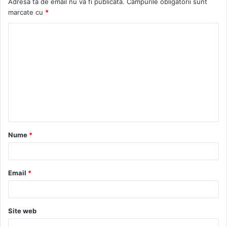
Adresa ta de email nu va fi publicată.
Câmpurile obligatorii sunt
marcate cu
*
C
o
m
e
n
t
a
Nume
*
r
i
u
Email
*
*
Site web