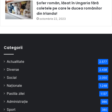
Șofer român, lăsat în Ungaria fără
coletele pe care le ducea românilor
din Irlanda!
octombrie 22, 2023
Categorii
Actualitate
2.577
Diverse
2.438
Social
2.050
Naționale
1.248
Pastila zilei
1.137
Administrație
986
Sport
380