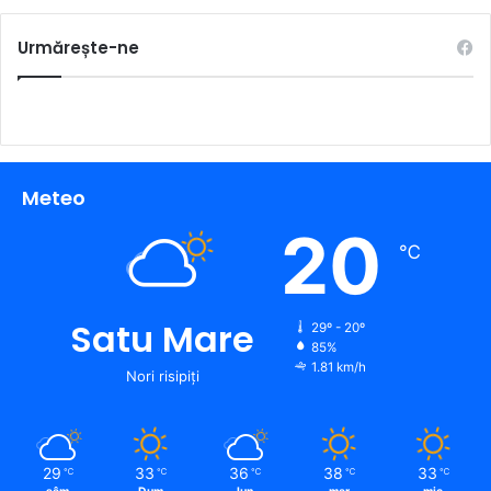
Urmărește-ne
Meteo
20
℃
Satu Mare
29º - 20º
85%
1.81 km/h
Nori risipiți
29
33
36
38
33
℃
℃
℃
℃
℃