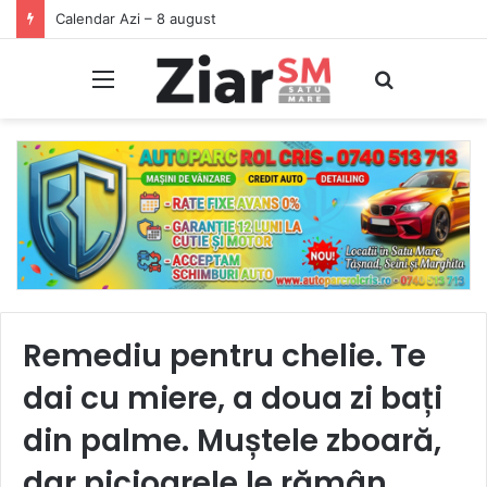
Calendar Azi – 8 august
Meniu
Caută
Remediu pentru chelie. Te
dai cu miere, a doua zi bați
din palme. Muștele zboară,
dar picioarele le rămân.