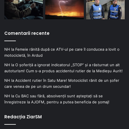
Comentarii recente
NH
la
Femeie rănită după ce ATV-ul pe care îl conducea a lovit o
motocicletă, în Ardud
NH
la
O șoferiță a ignorat indicatorul „STOP” și a răsturnat un alt
autoturism! Cum s-a produs accidentul rutier de la Medieșu Aurit!
NH
la
Accident rutier în Satu Mare! Motociclist rănit de un șofer
care venea de pe un drum secundar!
NH
la
Cu BAC sau fără, absolvenții sunt așteptați să se
înregistreze la AJOFM, pentru a putea beneficia de șomaj!
Redacția ZiarSM