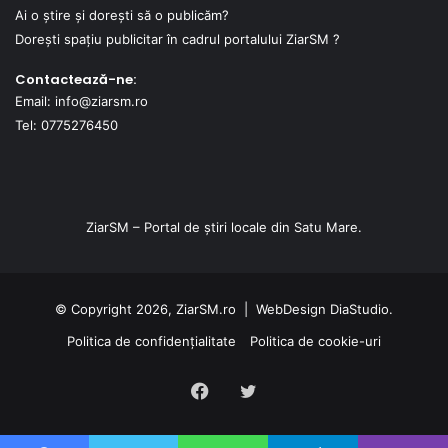
Ai o știre și dorești să o publicăm?
Dorești spațiu publicitar în cadrul portalului ZiarSM ?
Contactează-ne:
Email: info@ziarsm.ro
Tel: 0775276450
ZiarSM – Portal de știri locale din Satu Mare.
© Copyright 2026, ZiarSM.ro |
WebDesign
DiaStudio.
Politica de confidențialitate
Politica de cookie-uri
Facebook
Twitter