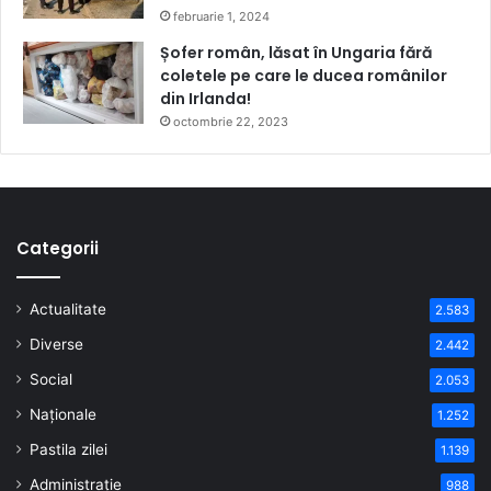
februarie 1, 2024
Șofer român, lăsat în Ungaria fără
coletele pe care le ducea românilor
din Irlanda!
octombrie 22, 2023
Categorii
Actualitate
2.583
Diverse
2.442
Social
2.053
Naționale
1.252
Pastila zilei
1.139
Administrație
988