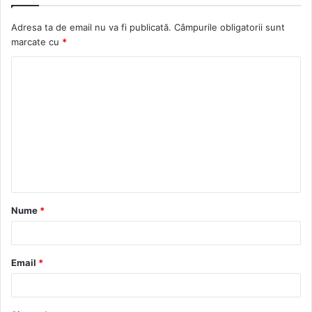
Adresa ta de email nu va fi publicată.
Câmpurile obligatorii sunt
marcate cu
*
C
o
m
e
n
t
a
Nume
*
r
i
u
Email
*
*