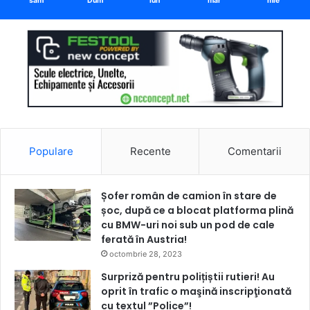
sâm
Dum
lun
mar
mie
Populare
Recente
Comentarii
Șofer român de camion în stare de
șoc, după ce a blocat platforma plină
cu BMW-uri noi sub un pod de cale
ferată în Austria!
octombrie 28, 2023
Surpriză pentru polițiștii rutieri! Au
oprit în trafic o maşină inscripţionată
cu textul ”Police”!