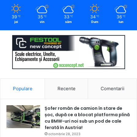
39
35
33
34
36
℃
℃
℃
℃
℃
joi
vin
sâm
Dum
lun
Populare
Recente
Comentarii
Șofer român de camion în stare de
șoc, după ce a blocat platforma plină
cu BMW-uri noi sub un pod de cale
ferată în Austria!
octombrie 28, 2023