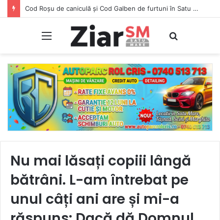
Cod Roșu de caniculă și Cod Galben de furtuni în Satu Mare. ANM avertizează asupra vijeliilor, deși prognozele meteo nu indică ploi
Meniu
Caută
Nu mai lăsați copiii lângă
bătrâni. L-am întrebat pe
unul câți ani are și mi-a
răspuns: Dacă dă Domnul,