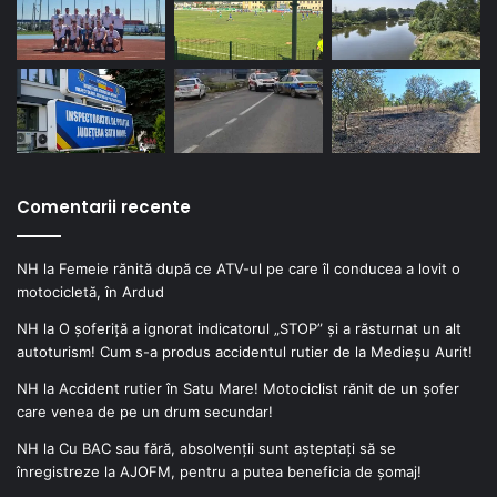
Comentarii recente
NH
la
Femeie rănită după ce ATV-ul pe care îl conducea a lovit o
motocicletă, în Ardud
NH
la
O șoferiță a ignorat indicatorul „STOP” și a răsturnat un alt
autoturism! Cum s-a produs accidentul rutier de la Medieșu Aurit!
NH
la
Accident rutier în Satu Mare! Motociclist rănit de un șofer
care venea de pe un drum secundar!
NH
la
Cu BAC sau fără, absolvenții sunt așteptați să se
înregistreze la AJOFM, pentru a putea beneficia de șomaj!