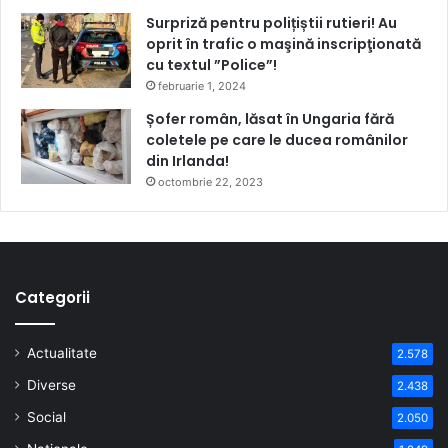
Surpriză pentru polițiștii rutieri! Au
oprit în trafic o maşină inscripţionată
cu textul ”Police”!
februarie 1, 2024
Șofer român, lăsat în Ungaria fără
coletele pe care le ducea românilor
din Irlanda!
octombrie 22, 2023
Categorii
Actualitate
2.578
Diverse
2.438
Social
2.050