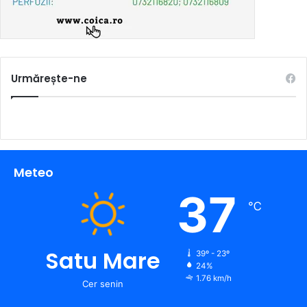
Urmărește-ne
Meteo
37
℃
Satu Mare
39º - 23º
24%
1.76 km/h
Cer senin