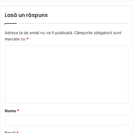
Lasă un răspuns
Adresa ta de email nu va fi publicată.
Câmpurile obligatorii sunt
marcate cu
*
C
o
m
e
n
t
a
Nume
*
r
i
u