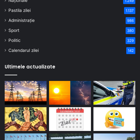
Naționale
1.249
Pastila zilei
1.137
Administrație
986
Sport
380
Politic
329
Calendarul zilei
142
Ultimele actualizate