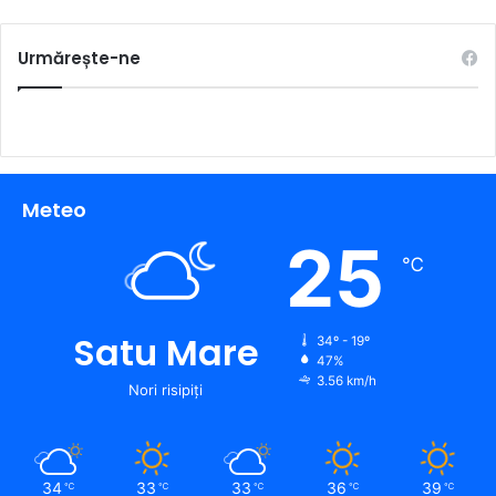
Urmărește-ne
Meteo
25
℃
Satu Mare
34º - 19º
47%
3.56 km/h
Nori risipiți
34
33
33
36
39
℃
℃
℃
℃
℃