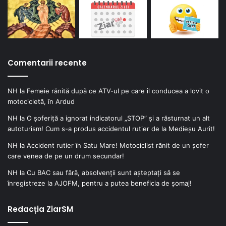
Comentarii recente
NH
la
Femeie rănită după ce ATV-ul pe care îl conducea a lovit o
motocicletă, în Ardud
NH
la
O șoferiță a ignorat indicatorul „STOP” și a răsturnat un alt
autoturism! Cum s-a produs accidentul rutier de la Medieșu Aurit!
NH
la
Accident rutier în Satu Mare! Motociclist rănit de un șofer
care venea de pe un drum secundar!
NH
la
Cu BAC sau fără, absolvenții sunt așteptați să se
înregistreze la AJOFM, pentru a putea beneficia de șomaj!
Redacția ZiarSM