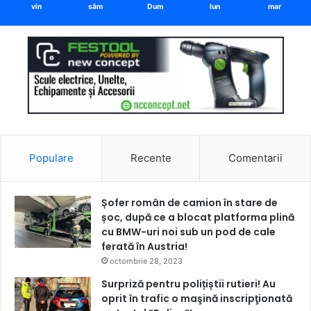
vin
sâm
Dum
lun
mar
Populare
Recente
Comentarii
Șofer român de camion în stare de
șoc, după ce a blocat platforma plină
cu BMW-uri noi sub un pod de cale
ferată în Austria!
octombrie 28, 2023
Surpriză pentru polițiștii rutieri! Au
oprit în trafic o maşină inscripţionată