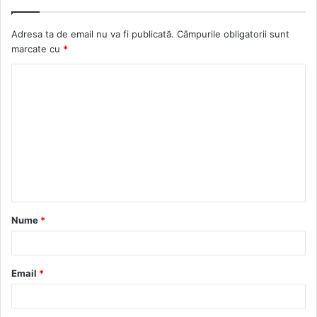
Adresa ta de email nu va fi publicată.
Câmpurile obligatorii sunt
marcate cu
*
C
o
m
e
n
t
a
Nume
*
r
i
u
Email
*
*