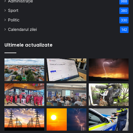
Administrație
988
Sport
380
Politic
330
Calendarul zilei
142
Ultimele actualizate