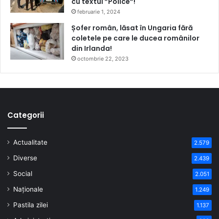
cu textul ”Police”!
februarie 1, 2024
Șofer român, lăsat în Ungaria fără
coletele pe care le ducea românilor
din Irlanda!
octombrie 22, 2023
Categorii
Actualitate
2.579
Diverse
2.439
Social
2.051
Naționale
1.249
Pastila zilei
1.137