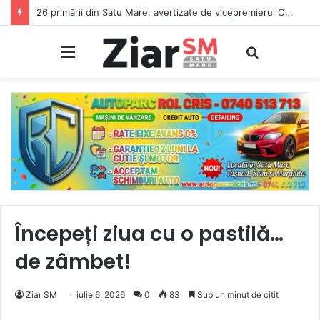
26 primării din Satu Mare, avertizate de vicepremierul Oana Gheorghiu: Dacă nu se înscriu în Ghișeul.ro, pierd bani de la bugetul de stat
Meniu
Caută
Începeți ziua cu o pastilă…
de zâmbet!
Ziar SM
iulie 6, 2026
0
83
Sub un minut de citit