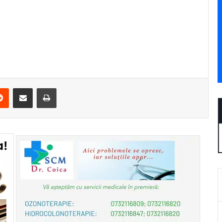
erest
Reddit
Share via Email
Print