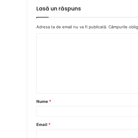
Lasă un răspuns
Adresa ta de email nu va fi publicată.
Câmpurile oblig
C
o
m
e
n
t
a
Nume
*
r
i
u
Email
*
*