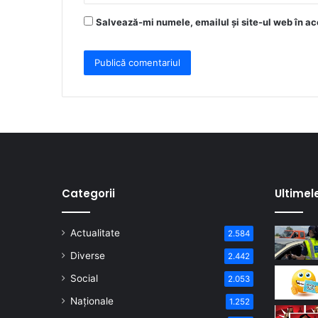
Salvează-mi numele, emailul și site-ul web în ac
Categorii
Ultimel
Actualitate
2.584
Diverse
2.442
Social
2.053
Naționale
1.252