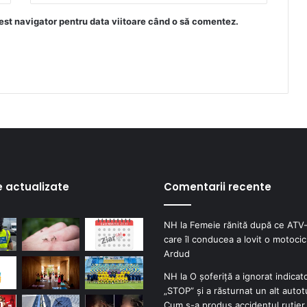
est navigator pentru data viitoare când o să comentez.
e actualizate
Comentarii recente
NH
la
Femeie rănită după ce ATV-
care îl conducea a lovit o motocicl
Ardud
NH
la
O șoferiță a ignorat indicat
„STOP” și a răsturnat un alt autot
Cum s-a produs accidentul rutier 