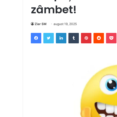
zâmbet!
Ziar SM
august 19, 2025
Facebook
Twitter
LinkedIn
Tumblr
Pinterest
Reddit