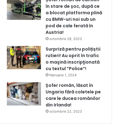
în stare de șoc, după ce
a blocat platforma plină
cu BMW-uri noi sub un
pod de cale ferată în
Austria!
octombrie 28, 2023
Surpriză pentru polițiștii
rutieri! Au oprit în trafic
o maşină inscripţionată
cu textul ”Police”!
februarie 1, 2024
Șofer român, lăsat în
Ungaria fără coletele pe
care le ducea românilor
din Irlanda!
octombrie 22, 2023