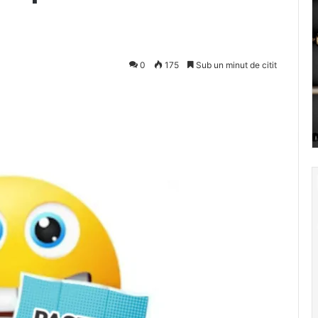
0
175
Sub un minut de citit
Pocket