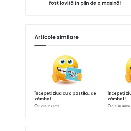
fost lovită în plin de o mașină!
Articole similare
Începeți ziua cu o pastilă…de
Începeți z
zâmbet!
zâmbet!
6 ore în urmă
o zi în urmă