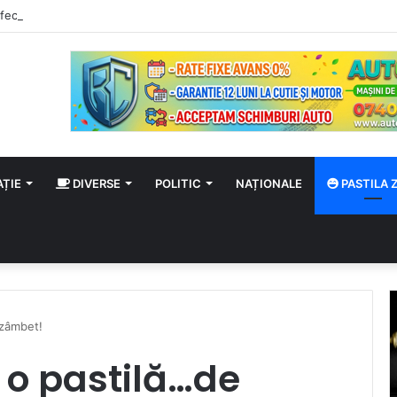
fecție cu virusul West Nile, dintre care două mortale, în acest sezon
AȚIE
DIVERSE
POLITIC
NAȚIONALE
PASTILA Z
 zâmbet!
u o pastilă…de