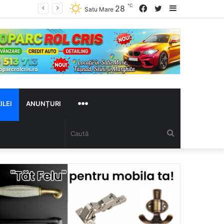
℃
Facebook
Twitter
Sidebar
28
Satu Mare
MAI
ILEI
ANUNȚURI
Caută
MULTE