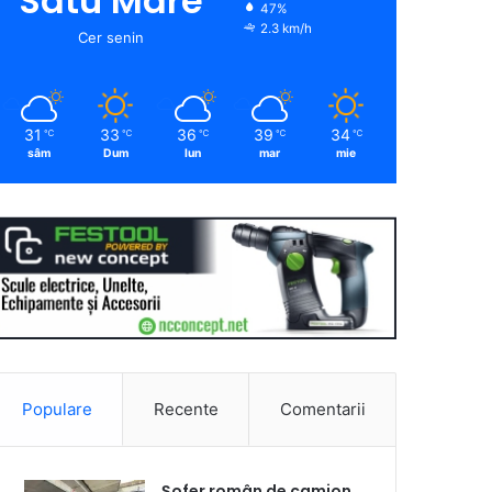
Satu Mare
47%
2.3 km/h
Cer senin
31
33
36
39
34
℃
℃
℃
℃
℃
sâm
Dum
lun
mar
mie
Populare
Recente
Comentarii
Șofer român de camion