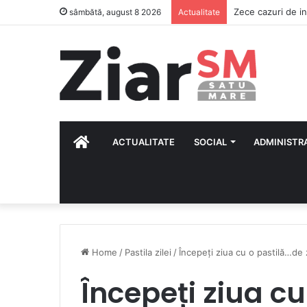
Zece cazuri de in
sâmbătă, august 8 2026
Actualitate
HOME
ACTUALITATE
SOCIAL
ADMINISTR
Home
/
Pastila zilei
/
Începeți ziua cu o pastilă…de
Începeți ziua c