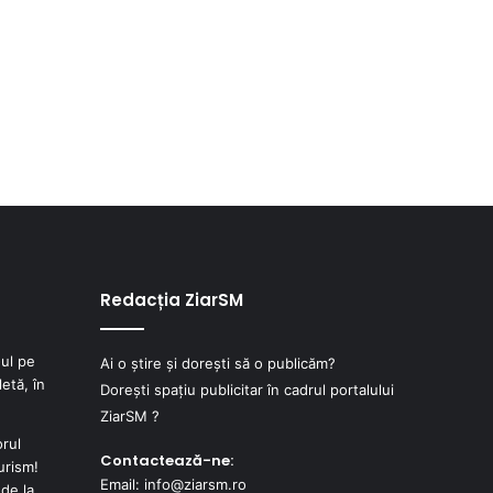
Redacția ZiarSM
ul pe
Ai o știre și dorești să o publicăm?
etă, în
Dorești spațiu publicitar în cadrul portalului
ZiarSM ?
orul
Contactează-ne:
urism!
Email: info@ziarsm.ro
de la