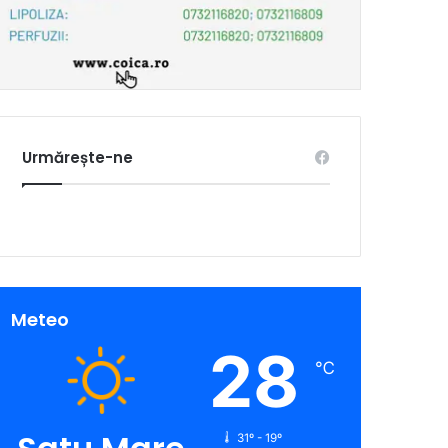
Urmărește-ne
Meteo
28
℃
31º - 19º