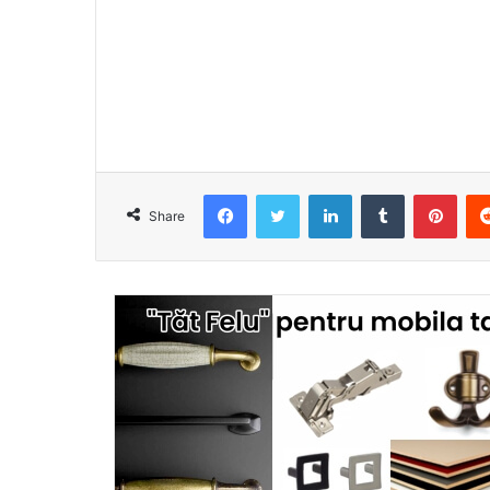
Facebook
Twitter
LinkedIn
Tumblr
Pint
Share