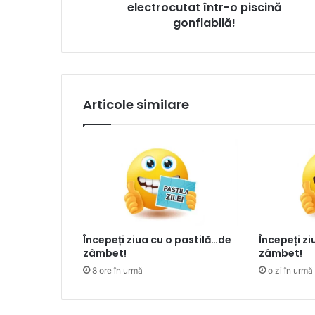
electrocutat într-o piscină
gonflabilă!
Articole similare
Începeți ziua cu o pastilă…de
Începeți z
zâmbet!
zâmbet!
8 ore în urmă
o zi în urmă