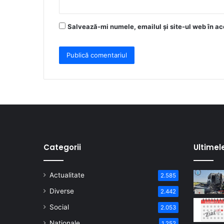
Salvează-mi numele, emailul și site-ul web în ac
Categorii
Ultimel
Actualitate
2.585
Diverse
2.442
Social
2.053
Naționale
1.252