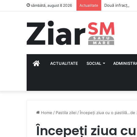
Două infracțiuni l
sâmbătă, august 8 2026
Actualitate
HOME
ACTUALITATE
SOCIAL
ADMINISTR
Home
/
Pastila zilei
/
Începeți ziua cu o pastilă…de
Începeți ziua c