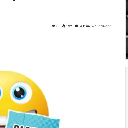
0
192
Sub un minut de citit
Pocket