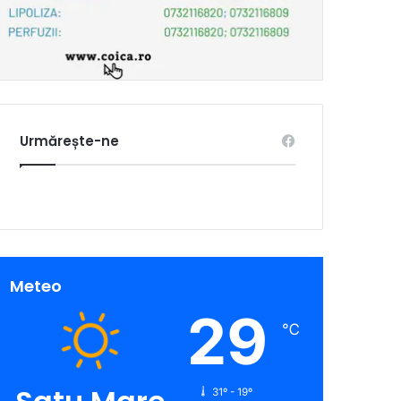
Urmărește-ne
Meteo
29
℃
31º - 19º