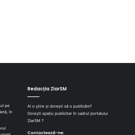
Redacția ZiarSM
ul pe
Ai o știre și dorești să o publicăm?
etă, în
Dorești spațiu publicitar în cadrul portalului
ZiarSM ?
orul
Contactează-ne:
urism!