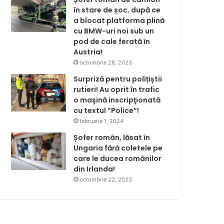
în stare de șoc, după ce
a blocat platforma plină
cu BMW-uri noi sub un
pod de cale ferată în
Austria!
octombrie 28, 2023
Surpriză pentru polițiștii
rutieri! Au oprit în trafic
o maşină inscripţionată
cu textul ”Police”!
februarie 1, 2024
Șofer român, lăsat în
Ungaria fără coletele pe
care le ducea românilor
din Irlanda!
octombrie 22, 2023