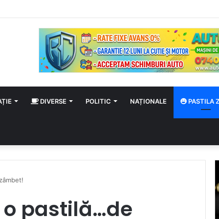
a regimul circulației constatate de polițiștii de frontieră de la SPF Petea
AȚIE
DIVERSE
POLITIC
NAȚIONALE
PASTILA Z
 zâmbet!
u o pastilă…de