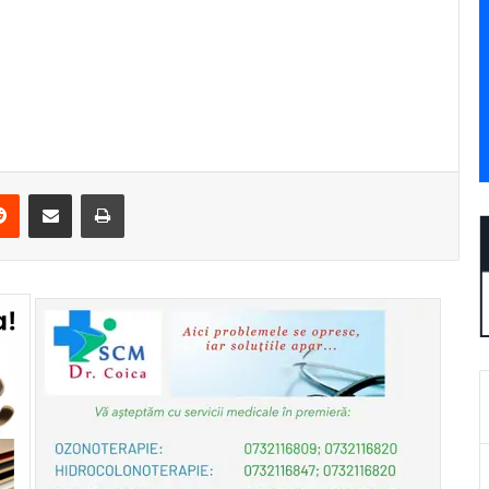
erest
Reddit
Share via Email
Print