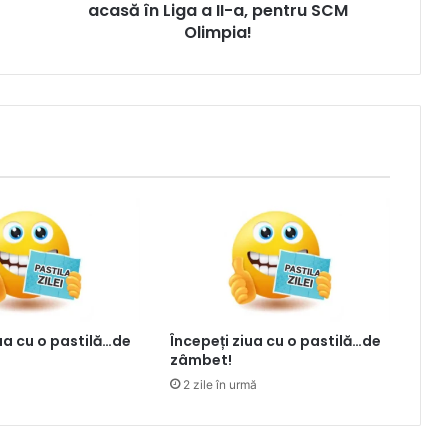
acasă în Liga a II-a, pentru SCM
Olimpia!
iua cu o pastilă…de
Începeți ziua cu o pastilă…de
zâmbet!
2 zile în urmă