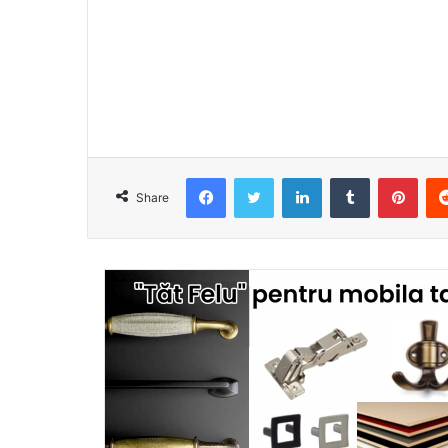
Facebook
Twitter
LinkedIn
Tumblr
Pint
Share