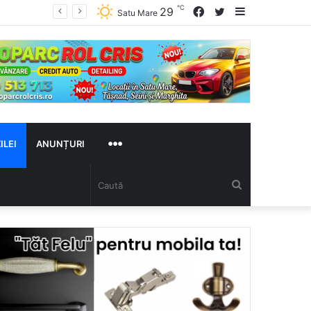
℃
Facebook
Twitter
Sidebar
29
Satu Mare
MAI
ILEI
ANUNȚURI
Caută
MULTE