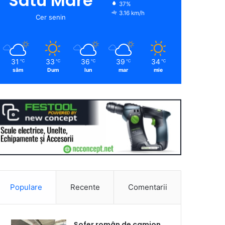
Satu Mare
37%
3.16 km/h
Cer senin
31
33
36
39
34
℃
℃
℃
℃
℃
sâm
Dum
lun
mar
mie
Populare
Recente
Comentarii
Șofer român de camion