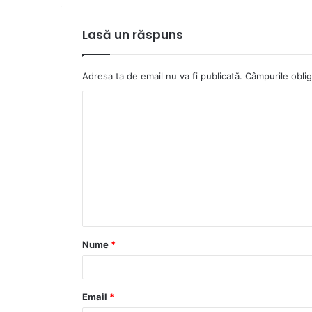
Lasă un răspuns
Adresa ta de email nu va fi publicată.
Câmpurile oblig
C
o
m
e
n
t
a
Nume
*
r
i
u
Email
*
*