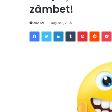
zâmbet!
Ziar SM
august 8, 2025
Facebook
Twitter
LinkedIn
Tumblr
Pinterest
Reddit