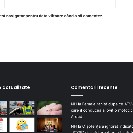
est navigator pentru data viitoare când o să comentez.
e actualizate
Comentarii recente
NH
la
Femeie rănită după ce ATV-
care îl conducea a lovit o motocicl
Ardud
NH
la
O șoferiță a ignorat indicat
„STOP” și a răsturnat un alt autot