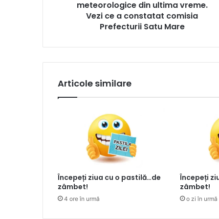
meteorologice din ultima vreme.
Vezi ce a constatat comisia
Prefecturii Satu Mare
Articole similare
Începeți ziua cu o pastilă…de
Începeți z
zâmbet!
zâmbet!
4 ore în urmă
o zi în urmă