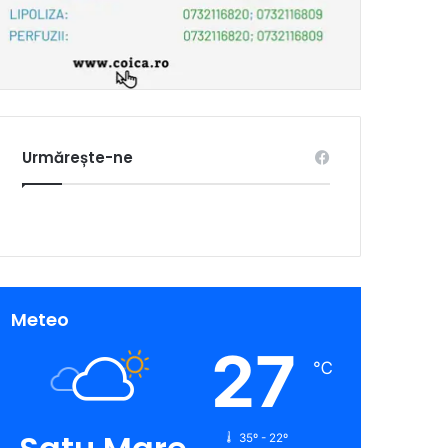
Urmărește-ne
Meteo
27
℃
35º - 22º