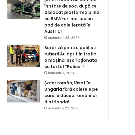
în stare de șoc, după ce
a blocat platforma plină
cu BMW-uri noi sub un
pod de cale ferată în
Austria!
octombrie 28, 2023
Surpriză pentru polițiștii
rutieri! Au oprit în trafic
o maşină inscripţionată
cu textul ”Police”!
februarie 1, 2024
Șofer român, lăsat în
Ungaria fără coletele pe
care le ducea românilor
din Irlanda!
octombrie 22, 2023