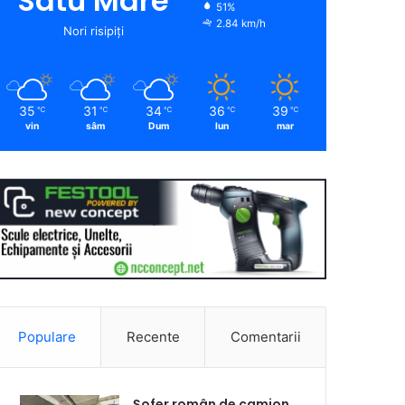
Satu Mare
51%
2.84 km/h
Nori risipiți
35
31
34
36
39
℃
℃
℃
℃
℃
vin
sâm
Dum
lun
mar
Populare
Recente
Comentarii
Șofer român de camion