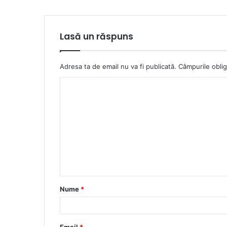
Lasă un răspuns
Adresa ta de email nu va fi publicată.
Câmpurile oblig
C
o
m
e
n
t
a
Nume
*
r
i
u