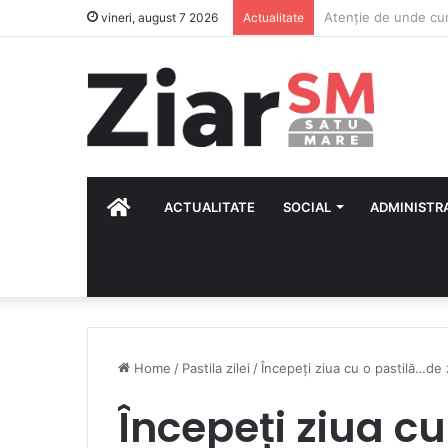
„Weekend în mișcar
vineri, august 7 2026
Actualitate
HOME
ACTUALITATE
SOCIAL
ADMINISTR
Home
/
Pastila zilei
/
Începeți ziua cu o pastilă…de
Începeți ziua c