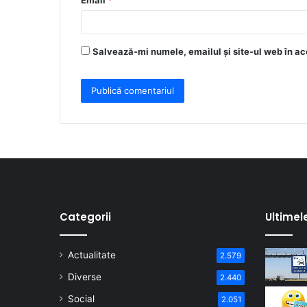
Email
*
*
Salvează-mi numele, emailul și site-ul web în ac
Categorii
Ultimel
Actualitate
2.579
Diverse
2.440
Social
2.051