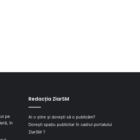
Redacția ZiarSM
ul pe
Ai o știre și dorești să o publicăm?
etă, în
Dorești spațiu publicitar în cadrul portalului
ZiarSM ?
orul