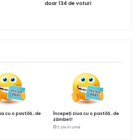
doar 134 de voturi
iua cu o pastilă…de
Începeți ziua cu o pastilă…de
zâmbet!
2 zile în urmă