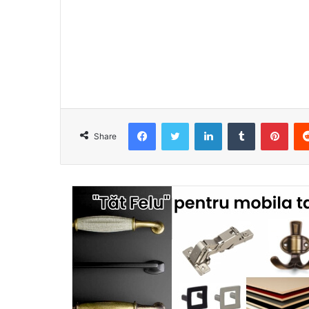
Facebook
Twitter
LinkedIn
Tumblr
Pint
Share