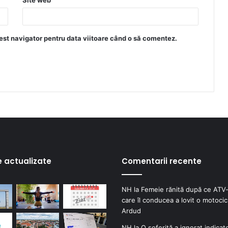
Site web
est navigator pentru data viitoare când o să comentez.
e actualizate
Comentarii recente
NH
la
Femeie rănită după ce ATV-
care îl conducea a lovit o motocicl
Ardud
NH
la
O șoferiță a ignorat indicat