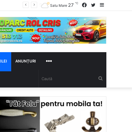
℃
Facebook
Twitter
Sidebar
27
ului
Satu Mare
MAI
ILEI
ANUNȚURI
Caută
MULTE