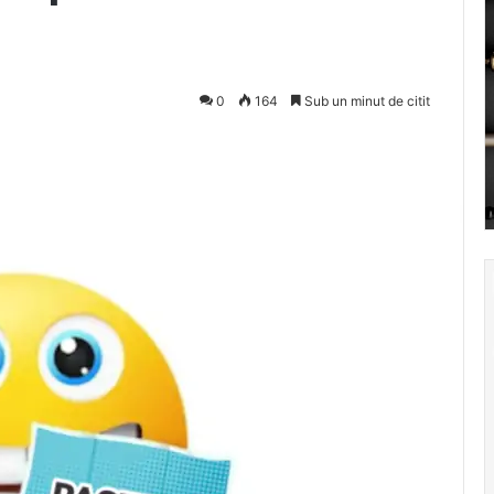
0
164
Sub un minut de citit
Pocket