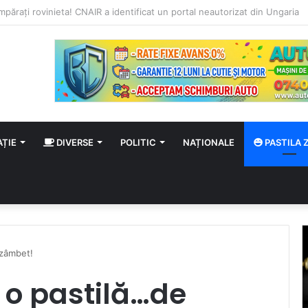
e” continuă la Satu Mare cu două antrenamente gratuite pe malul Someș
AȚIE
DIVERSE
POLITIC
NAȚIONALE
PASTILA Z
 zâmbet!
u o pastilă…de