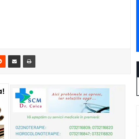
erest
Reddit
Share via Email
Print