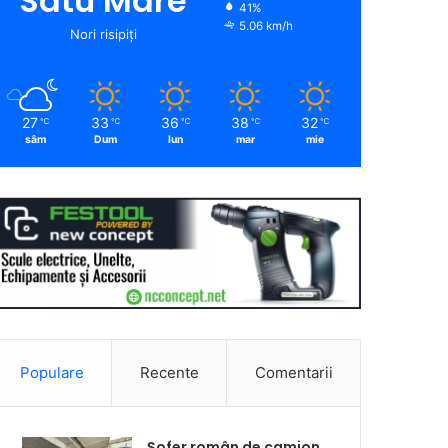
Satu Mare
41%
5.06 km/h
Nori risipiți
27
33
36
38
32
℃
℃
℃
℃
℃
sâm
Dum
lun
mar
mie
Populare
Recente
Comentarii
Șofer român de camion