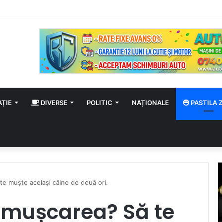
rtal în țară! Autoturism și TIR în flăcări, șofer carbonizat!
AȚIE
DIVERSE
POLITIC
NAȚIONALE
PASTILA Z
e muște același câine de două ori.
mușcarea? Să te