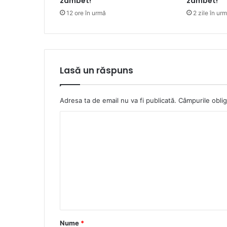
zâmbet!
zâmbet!
12 ore în urmă
2 zile în ur
Lasă un răspuns
Adresa ta de email nu va fi publicată.
Câmpurile oblig
C
o
m
e
n
t
a
Nume
*
r