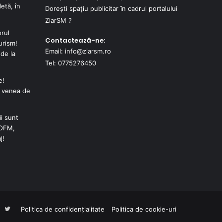
etă, în
Dorești spațiu publicitar în cadrul portalului
ZiarSM ?
orul
Contactează-ne:
urism!
Email: info@ziarsm.ro
de la
Tel: 0775276450
e!
e venea de
i sunt
JOFM,
j!
Facebook
Twitter
Politica de confidențialitate
Politica de cookie-uri