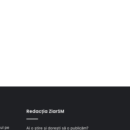
Redacția ZiarSM
ul pe
Ai o știre și dorești să o publicăm?