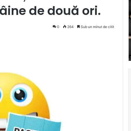
âine de două ori.
0
264
Sub un minut de citit
cket