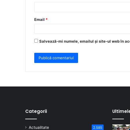
i
u
Email
*
*
Salvează-mi numele, emailul și site-ul web în ac
Categorii
Ultimel
Actualitate
2.585