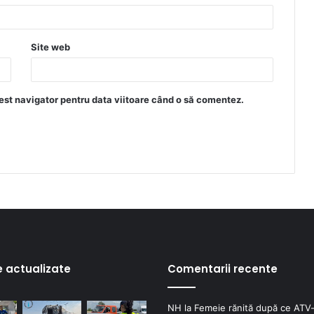
Site web
est navigator pentru data viitoare când o să comentez.
e actualizate
Comentarii recente
NH
la
Femeie rănită după ce ATV-