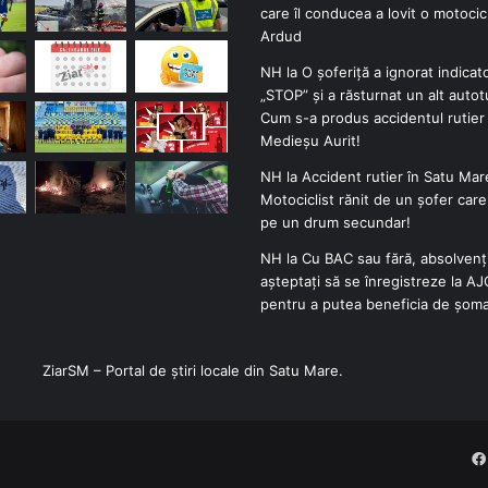
care îl conducea a lovit o motocicl
Ardud
NH
la
O șoferiță a ignorat indicat
„STOP” și a răsturnat un alt autot
Cum s-a produs accidentul rutier 
Medieșu Aurit!
NH
la
Accident rutier în Satu Mar
Motociclist rănit de un șofer car
pe un drum secundar!
NH
la
Cu BAC sau fără, absolvenți
așteptați să se înregistreze la A
pentru a putea beneficia de șoma
ZiarSM – Portal de știri locale din Satu Mare.