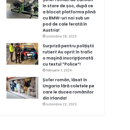
în stare de șoc, după ce
a blocat platforma plină
cu BMW-uri noi sub un
pod de cale ferată în
Austria!
octombrie 28, 2023
Surpriză pentru polițiștii
rutieri! Au oprit în trafic
o maşină inscripţionată
cu textul ”Police”!
februarie 1, 2024
Șofer român, lăsat în
Ungaria fără coletele pe
care le ducea românilor
din Irlanda!
octombrie 22, 2023