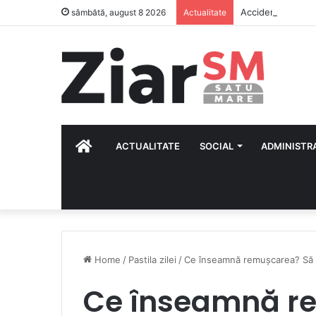
Accident rutier mo
sâmbătă, august 8 2026
Actualitate
HOME
ACTUALITATE
SOCIAL
ADMINISTR
Home
/
Pastila zilei
/
Ce înseamnă remușcarea? Să t
Ce înseamnă re