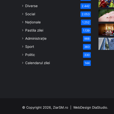
Diverse
2.442
Social
2.053
Naționale
1.252
Pastila zilei
1.139
Administrație
988
Sport
383
Politic
330
Calendarul zilei
144
© Copyright 2026, ZiarSM.ro |
WebDesign
DiaStudio.