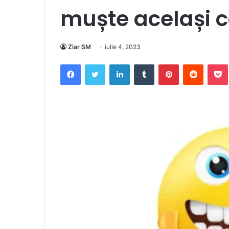
muște același c
Ziar SM
iulie 4, 2023
Facebook
Twitter
LinkedIn
Tumblr
Pinterest
Reddit
Po