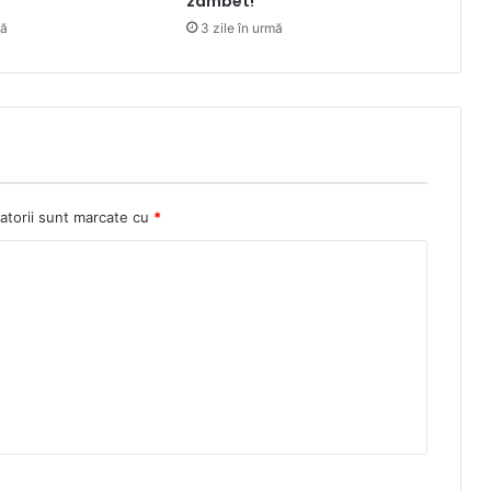
zâmbet!
mă
3 zile în urmă
atorii sunt marcate cu
*