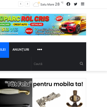
℃
28
Facebook
Twitter
Sidebar
Satu Mare
ILEI
ANUNȚURI
MAI
Caută
MULTE