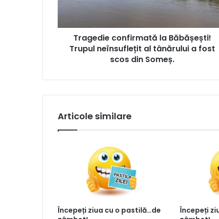
Tragedie confirmată la Băbășești!
Trupul neînsuflețit al tânărului a fost
scos din Someș.
Articole similare
Începeți ziua cu o pastilă…de
Începeți z