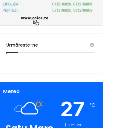
Urmărește-ne
Meteo
27
℃
27º - 20º