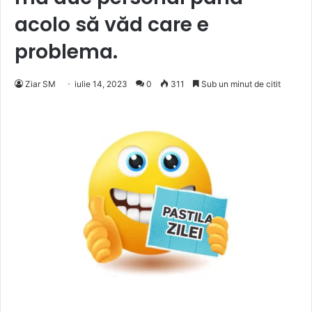
acolo să văd care e
problema.
Ziar SM
iulie 14, 2023
0
311
Sub un minut de citit