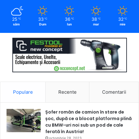
25
33
36
38
32
℃
℃
℃
℃
℃
sâm
Dum
lun
mar
mie
Populare
Recente
Comentarii
Șofer român de camion în stare de
șoc, după ce a blocat platforma plină
cu BMW-uri noi sub un pod de cale
ferată în Austria!
octombrie 28, 2023