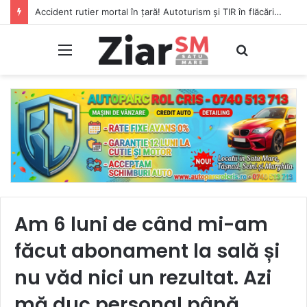
Accident rutier mortal în țară! Autoturism și TIR în flăcări, șofer carbonizat!
Meniu
Caută
Am 6 luni de când mi-am
făcut abonament la sală și
nu văd nici un rezultat. Azi
mă duc personal până