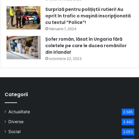
Surpriză pentru polițiștii rutieri! Au
oprit în trafic o maşină inscripţionată
cu textul ”Police”!
februarie 1, 2024
Șofer român, lăsat în Ungaria fără
coletele pe care le ducea românilor
din Irlanda!
octombrie 22, 2023
Categorii
Actualitate
2.585
Diverse
2.442
Social
2.053