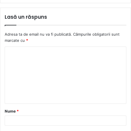
Lasă un răspuns
Adresa ta de email nu va fi publicată.
Câmpurile obligatorii sunt
marcate cu
*
C
o
m
e
n
t
a
Nume
*
r
i
u