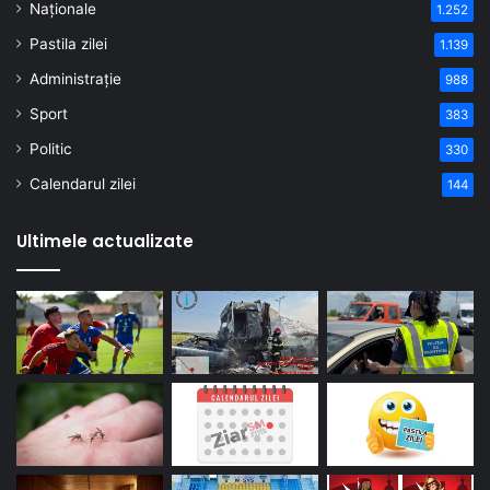
Naționale
1.252
Pastila zilei
1.139
Administrație
988
Sport
383
Politic
330
Calendarul zilei
144
Ultimele actualizate