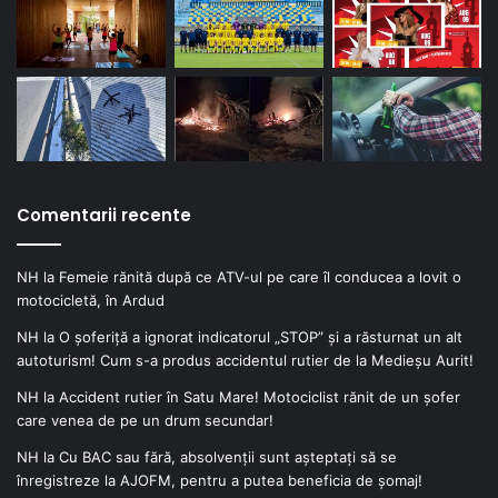
Comentarii recente
NH
la
Femeie rănită după ce ATV-ul pe care îl conducea a lovit o
motocicletă, în Ardud
NH
la
O șoferiță a ignorat indicatorul „STOP” și a răsturnat un alt
autoturism! Cum s-a produs accidentul rutier de la Medieșu Aurit!
NH
la
Accident rutier în Satu Mare! Motociclist rănit de un șofer
care venea de pe un drum secundar!
NH
la
Cu BAC sau fără, absolvenții sunt așteptați să se
înregistreze la AJOFM, pentru a putea beneficia de șomaj!