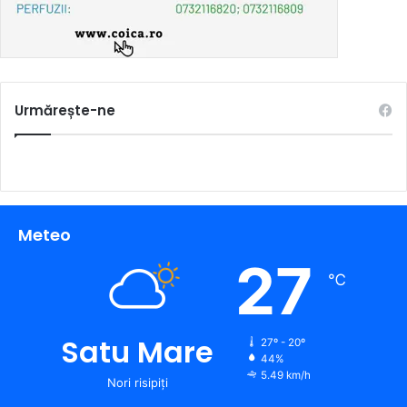
Urmărește-ne
Meteo
27
℃
Satu Mare
27º - 20º
44%
5.49 km/h
Nori risipiți