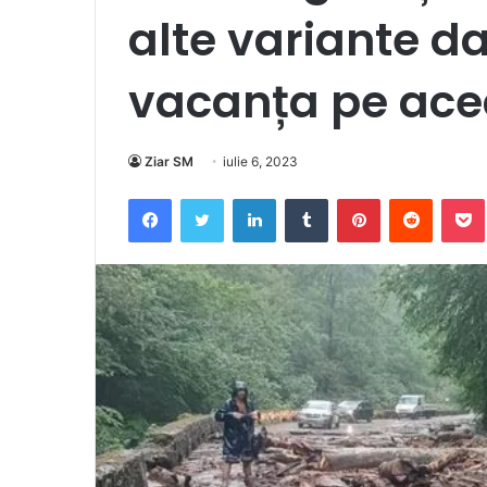
alte variante da
vacanța pe ace
Ziar SM
iulie 6, 2023
Facebook
Twitter
LinkedIn
Tumblr
Pinterest
Reddit