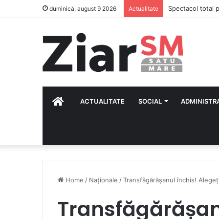
Calendar Azi – 9
duminică, august 9 2026
Actualitate
HOME
ACTUALITATE
SOCIAL
ADMINISTR
Home
/
Naționale
/
Transfăgărășanul închis! Alegeți
Transfăgărășanu