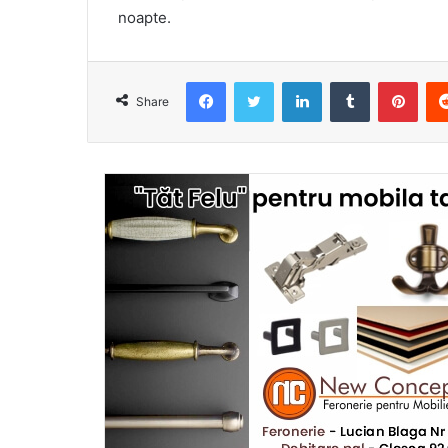
noapte.
Facebook
Twitter
LinkedIn
Tumblr
Pint
Share