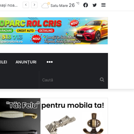
℃
Facebook
Twitter
Sidebar
26
Satu Mare
MAI
ILEI
ANUNȚURI
Caută
MULTE