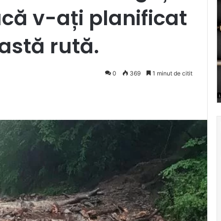
că v-ați planificat
astă rută.
0
369
1 minut de citit
Pocket