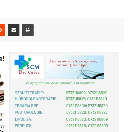
erest
Reddit
Share via Email
Print