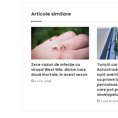
Articole similare
Zece cazuri de infecție cu
Turiștii ca
virusul West Nile, dintre care
Autostrad
două mortale, în acest sezon
sunt averti
cu privire 
o zi în urmă
periculoas
care pot p
anvelopel
2 zile în ur