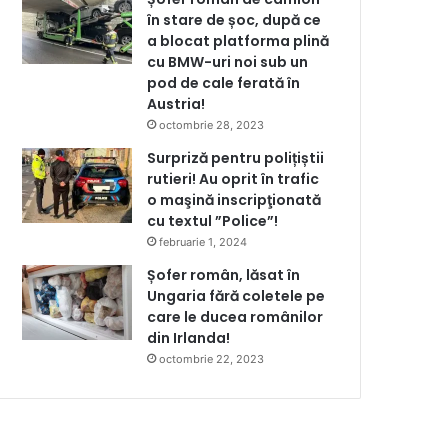
în stare de șoc, după ce
a blocat platforma plină
cu BMW-uri noi sub un
pod de cale ferată în
Austria!
octombrie 28, 2023
Surpriză pentru polițiștii
rutieri! Au oprit în trafic
o maşină inscripţionată
cu textul ”Police”!
februarie 1, 2024
Șofer român, lăsat în
Ungaria fără coletele pe
care le ducea românilor
din Irlanda!
octombrie 22, 2023