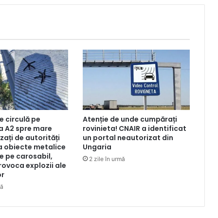
re circulă pe
Atenție de unde cumpărați
a A2 spre mare
rovinieta! CNAIR a identificat
zați de autorități
un portal neautorizat din
la obiecte metalice
Ungaria
e pe carosabil,
2 zile în urmă
rovoca explozii ale
or
mă