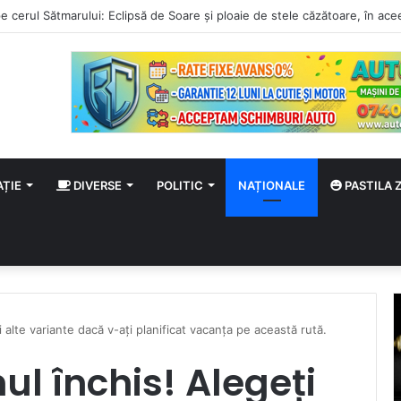
 august
AȚIE
DIVERSE
POLITIC
NAȚIONALE
PASTILA Z
 alte variante dacă v-ați planificat vacanța pe această rută.
l închis! Alegeți