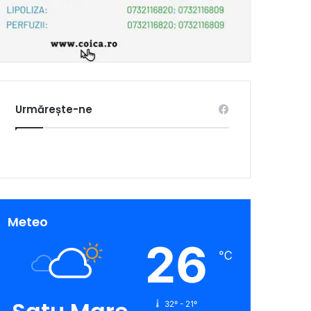
Urmărește-ne
Meteo
26
℃
32º - 21º