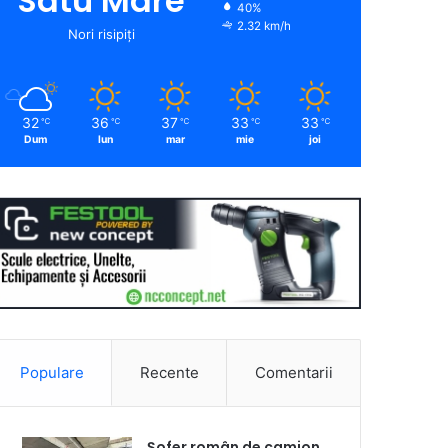
Satu Mare
40%
2.32 km/h
Nori risipiți
32
36
37
33
33
℃
℃
℃
℃
℃
Dum
lun
mar
mie
joi
Populare
Recente
Comentarii
Șofer român de camion