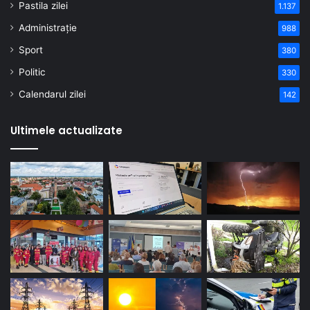
Pastila zilei
1.137
Administrație
988
Sport
380
Politic
330
Calendarul zilei
142
Ultimele actualizate