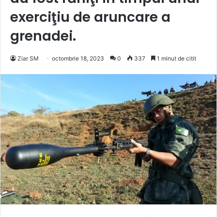
exerciţiu de aruncare a
grenadei.
Ziar SM
octombrie 18, 2023
0
337
1 minut de citit