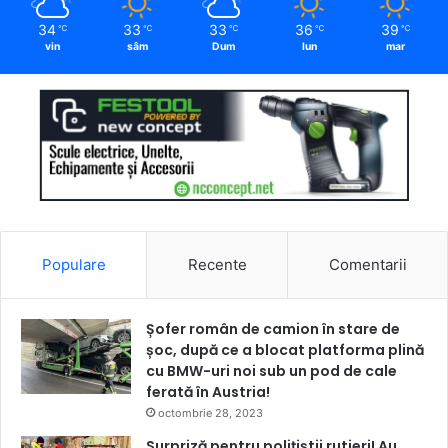
34
33
33
36
39
℃
℃
℃
℃
℃
vin
sâm
Dum
lun
mar
Populare
Recente
Comentarii
Șofer român de camion în stare de
șoc, după ce a blocat platforma plină
cu BMW-uri noi sub un pod de cale
ferată în Austria!
octombrie 28, 2023
Surpriză pentru polițiștii rutieri! Au