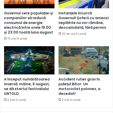
Guvernul cere populației și
Instanțele încurcă
companiilor să reducă
Guvernul! Șoferii cu amenzi
consumul de energie
neplătite nu vor rămâne,
electrică între orele 19:00
deocamdată, fără permis
și 23:00 toată luna august
20 de ore în urmă
15 ore în urmă
A început numărătoarea
Accident rutier grav în
inversă: mâine, 6 august,
județul Bihor. Un
se dă startul festivalului
motociclist polonez, a
UNTOLD
decedat!
2 zile în urmă
2 zile în urmă