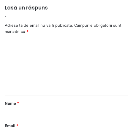
Lasă un răspuns
Adresa ta de email nu va fi publicată.
Câmpurile obligatorii sunt
marcate cu
*
C
o
m
e
n
t
a
Nume
*
r
i
u
Email
*
*