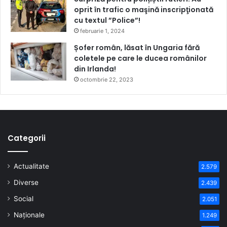
oprit în trafic o maşină inscripţionată
cu textul ”Police”!
februarie 1, 2024
Șofer român, lăsat în Ungaria fără
coletele pe care le ducea românilor
din Irlanda!
octombrie 22, 2023
Categorii
Actualitate
2.579
Diverse
2.439
Social
2.051
Naționale
1.249