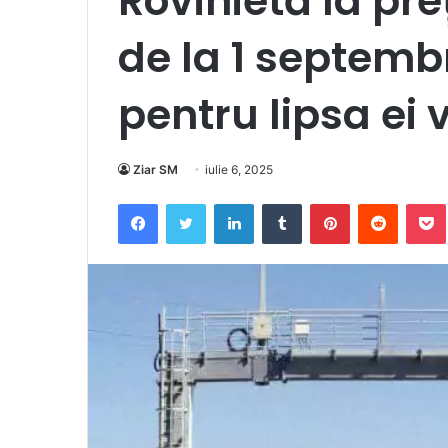
Rovinietă la pr
de la 1 septemb
pentru lipsa ei 
Ziar SM
iulie 6, 2025
Facebook
Twitter
LinkedIn
Tumblr
Pinterest
Reddit