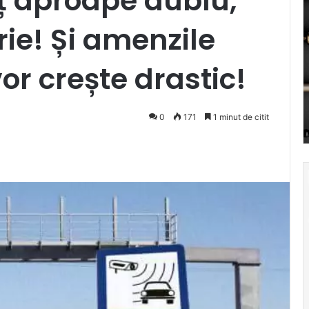
eț aproape dublu,
rie! Și amenzile
vor crește drastic!
0
171
1 minut de citit
Pocket