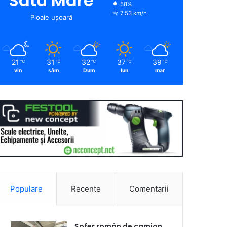
Satu Mare
58%
7.53 km/h
Ploaie ușoară
21
31
32
37
39
℃
℃
℃
℃
℃
vin
sâm
Dum
lun
mar
Populare
Recente
Comentarii
Șofer român de camion