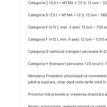
Categoria C (3,5 t < MTMA ≤ 7,5 t): 12 luni – 3
Categoria D (7,5 t < MTMA < 12 t): 12 luni – 56
Categoria E (≥12 t, max. 3 axe): 12 luni – 720 e
Categoria F (≥12 t, min. 4 axe): 12 luni – 1.210 
Categoria G (vehicule transport persoane 9–23 
Categoria H (transport persoane >23 locuri): 1
Ministerul Finanțelor precizează că rovinietel
până la expirare, chiar dacă noile tarife intră în
Proiectul mai prevede și creșterea drastică a am
Pentru autoturisme, amenda minimă va crește de