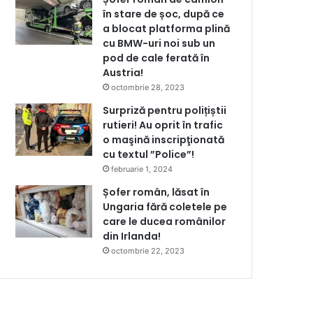
în stare de șoc, după ce
a blocat platforma plină
cu BMW-uri noi sub un
pod de cale ferată în
Austria!
octombrie 28, 2023
Surpriză pentru polițiștii
rutieri! Au oprit în trafic
o maşină inscripţionată
cu textul ”Police”!
februarie 1, 2024
Șofer român, lăsat în
Ungaria fără coletele pe
care le ducea românilor
din Irlanda!
octombrie 22, 2023