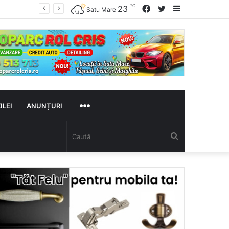
℃
Facebook
Twitter
Sidebar
23
S-a deschis Expo Industry Satu Mare 2026. Companii, antreprenori și artiști, timp de trei zile în Grădina Romei
Satu Mare
MAI
ILEI
ANUNȚURI
Caută
MULTE