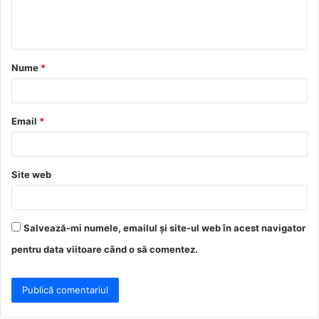
n
t
a
Nume
*
r
i
u
Email
*
*
Site web
Salvează-mi numele, emailul și site-ul web în acest navigator
pentru data viitoare când o să comentez.