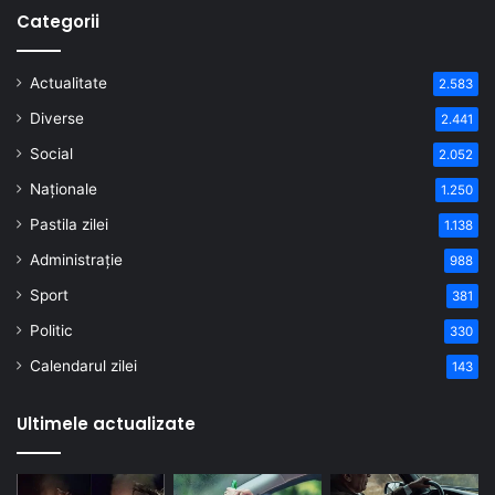
Categorii
Actualitate
2.583
Diverse
2.441
Social
2.052
Naționale
1.250
Pastila zilei
1.138
Administrație
988
Sport
381
Politic
330
Calendarul zilei
143
Ultimele actualizate