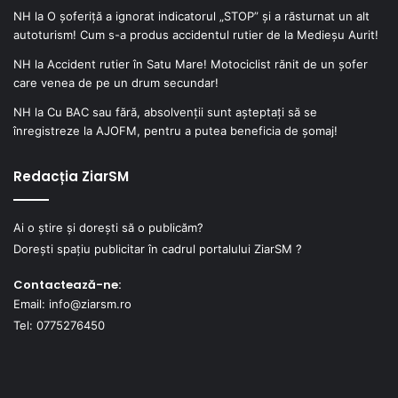
NH
la
O șoferiță a ignorat indicatorul „STOP” și a răsturnat un alt
autoturism! Cum s-a produs accidentul rutier de la Medieșu Aurit!
NH
la
Accident rutier în Satu Mare! Motociclist rănit de un șofer
care venea de pe un drum secundar!
NH
la
Cu BAC sau fără, absolvenții sunt așteptați să se
înregistreze la AJOFM, pentru a putea beneficia de șomaj!
Redacția ZiarSM
Ai o știre și dorești să o publicăm?
Dorești spațiu publicitar în cadrul portalului ZiarSM ?
Contactează-ne:
Email: info@ziarsm.ro
Tel: 0775276450