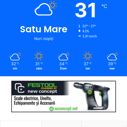
31
℃
Satu Mare
32º - 21º
43%
3.91 km/h
Nori risipiți
32
31
34
37
39
℃
℃
℃
℃
℃
vin
sâm
Dum
lun
mar