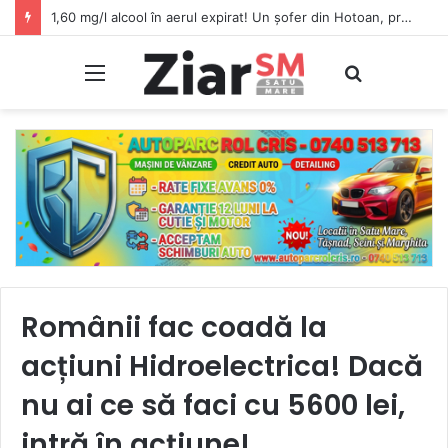
1,60 mg/l alcool în aerul expirat! Un șofer din Hotoan, prins beat criță la volan
Meniu
Caută
Românii fac coadă la
acțiuni Hidroelectrica! Dacă
nu ai ce să faci cu 5600 lei,
intră în acțiune!