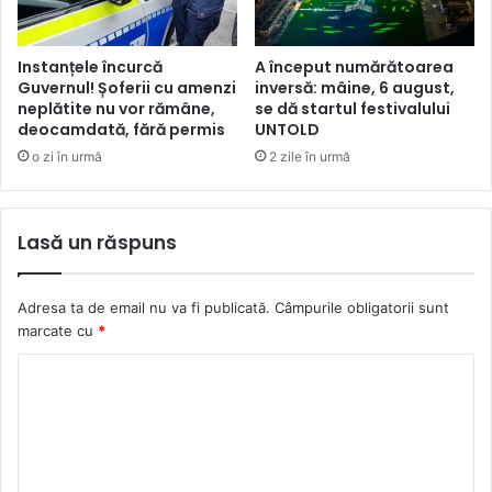
Instanțele încurcă
A început numărătoarea
Guvernul! Șoferii cu amenzi
inversă: mâine, 6 august,
neplătite nu vor rămâne,
se dă startul festivalului
deocamdată, fără permis
UNTOLD
o zi în urmă
2 zile în urmă
Lasă un răspuns
Adresa ta de email nu va fi publicată.
Câmpurile obligatorii sunt
marcate cu
*
C
o
m
e