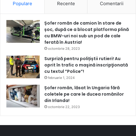
Populare
Recente
Comentarii
Șofer român de camion în stare de
șoc, după ce a blocat platforma plină
cu BMW-uri noi sub un pod de cale
ferată în Austria!
octombrie 28, 2023
Surpriză pentru polițiștii rutieri! Au
oprit în trafic o maşină inscripţionată
cu textul ”Police”!
februarie 1, 2024
Șofer român, lăsat în Ungaria fără
coletele pe care le ducea românilor
din Irlanda!
octombrie 22, 2023