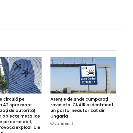
re circulă pe
Atenție de unde cumpărați
a A2 spre mare
rovinieta! CNAIR a identificat
zați de autorități
un portal neautorizat din
la obiecte metalice
Ungaria
e pe carosabil,
o zi în urmă
rovoca explozii ale