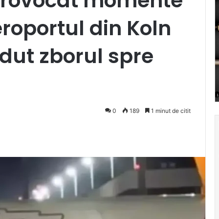
provocat momente
roportul din Koln
dut zborul spre
0
189
1 minut de citit
Pocket