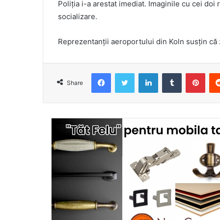
Poliţia i-a arestat imediat. Imaginile cu cei doi
socializare.
Reprezentanţii aeroportului din Koln susţin că 
Facebook
Twitter
LinkedIn
Tumblr
Pint
Share