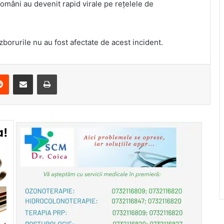
 români au devenit rapid virale pe reţelele de
zborurile nu au fost afectate de acest incident.
erest
Reddit
Share via Email
Print