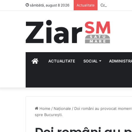
Calendar Azi – 8
sâmbătă, august 8 2026
Actualitate
HOME
ACTUALITATE
SOCIAL
ADMINISTR
Home
/
Naționale
/
Doi români au provocat momente
spre Bucureşti.