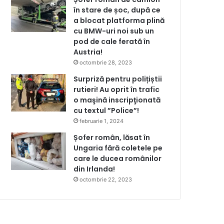
în stare de șoc, după ce
a blocat platforma plină
cu BMW-uri noi sub un
pod de cale ferată în
Austria!
octombrie 28, 2023
Surpriză pentru polițiștii
rutieri! Au oprit în trafic
o maşină inscripţionată
cu textul ”Police”!
februarie 1, 2024
Șofer român, lăsat în
Ungaria fără coletele pe
care le ducea românilor
din Irlanda!
octombrie 22, 2023