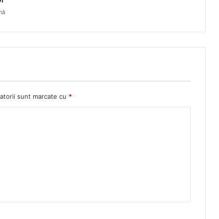
or
mă
atorii sunt marcate cu
*