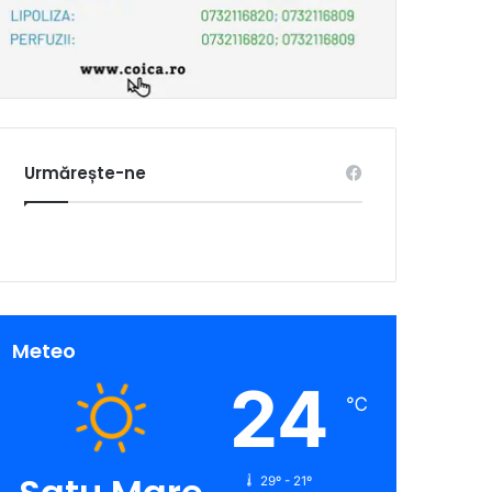
Urmărește-ne
Meteo
24
℃
29º - 21º