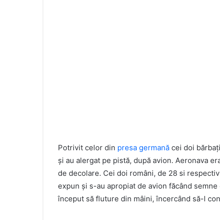
Potrivit celor din
presa germană
cei doi bărbaţ
şi au alergat pe pistă, după avion. Aeronava er
de decolare. Cei doi români, de 28 si respectiv 
expun şi s-au apropiat de avion făcând semne di
început să fluture din mâini, încercând să-l conv