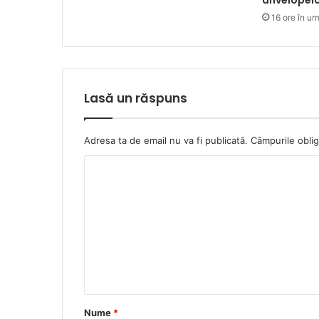
anvelopel
16 ore în ur
Lasă un răspuns
Adresa ta de email nu va fi publicată.
Câmpurile oblig
C
o
m
e
n
t
a
Nume
*
r