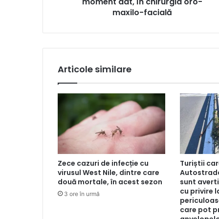
moment dat, în chirurgia oro-
maxilo-facială
Articole similare
Zece cazuri de infecție cu
Turiștii ca
virusul West Nile, dintre care
Autostrad
două mortale, în acest sezon
sunt averti
cu privire 
3 ore în urmă
periculoas
care pot p