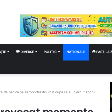
 august
AȚIE
DIVERSE
POLITIC
NAȚIONALE
PASTILA Z
 de panică pe aeroportul din Koln după ce au pierdut zborul