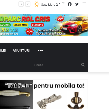
℃
Facebook
Twitter
Sidebar
24
Satu Mare
MAI
ILEI
ANUNȚURI
Caută
MULTE