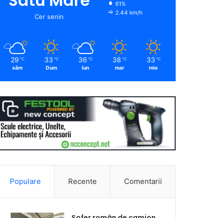
Satu Mare
61%
2.44 km/h
Cer senin
29
33
36
38
33
℃
℃
℃
℃
℃
sâm
Dum
lun
mar
mie
Populare
Recente
Comentarii
Șofer român de camion