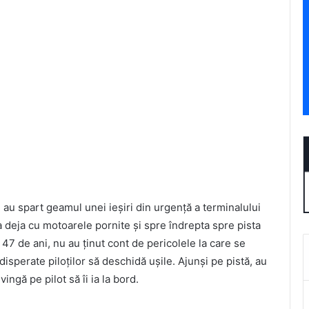
i au spart geamul unei ieşiri din urgenţă a terminalului
a deja cu motoarele pornite şi spre îndrepta spre pista
47 de ani, nu au ţinut cont de pericolele la care se
sperate piloţilor să deschidă uşile. Ajunși pe pistă, au
ingă pe pilot să îi ia la bord.