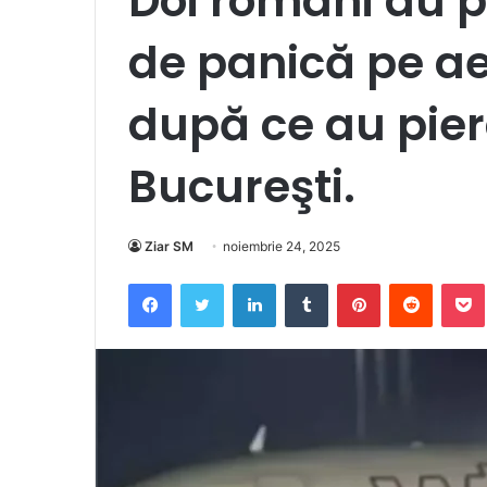
Doi români au 
de panică pe ae
după ce au pier
Bucureşti.
Ziar SM
noiembrie 24, 2025
Facebook
Twitter
LinkedIn
Tumblr
Pinterest
Reddit