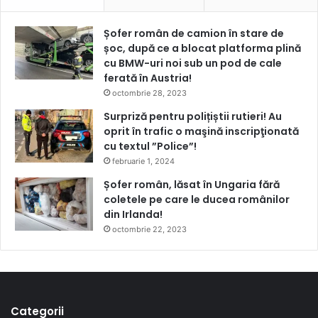
Șofer român de camion în stare de
șoc, după ce a blocat platforma plină
cu BMW-uri noi sub un pod de cale
ferată în Austria!
octombrie 28, 2023
Surpriză pentru polițiștii rutieri! Au
oprit în trafic o maşină inscripţionată
cu textul ”Police”!
februarie 1, 2024
Șofer român, lăsat în Ungaria fără
coletele pe care le ducea românilor
din Irlanda!
octombrie 22, 2023
Categorii