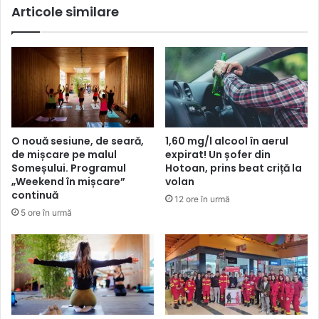
Articole similare
O nouă sesiune, de seară,
1,60 mg/l alcool în aerul
de mișcare pe malul
expirat! Un șofer din
Someșului. Programul
Hotoan, prins beat criță la
„Weekend în mișcare”
volan
continuă
12 ore în urmă
5 ore în urmă