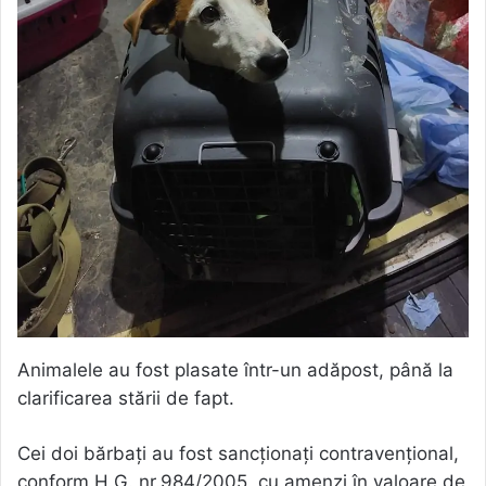
Animalele au fost plasate într-un adăpost, până la
clarificarea stării de fapt.
Cei doi bărbați au fost sancționați contravențional,
conform H.G. nr.984/2005, cu amenzi în valoare de