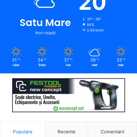
20
Satu Mare
31º - 19º
84%
2.48 km/h
Nori risipiți
31
34
37
39
33
℃
℃
℃
℃
℃
sâm
Dum
lun
mar
mie
Populare
Recente
Comentarii