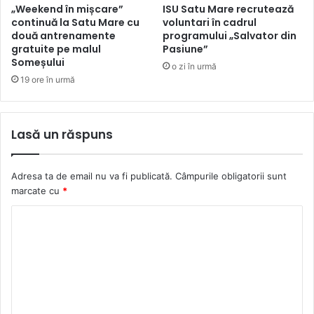
„Weekend în mișcare”
ISU Satu Mare recrutează
continuă la Satu Mare cu
voluntari în cadrul
două antrenamente
programului „Salvator din
gratuite pe malul
Pasiune”
Someșului
o zi în urmă
19 ore în urmă
Lasă un răspuns
Adresa ta de email nu va fi publicată.
Câmpurile obligatorii sunt
marcate cu
*
C
o
m
e
n