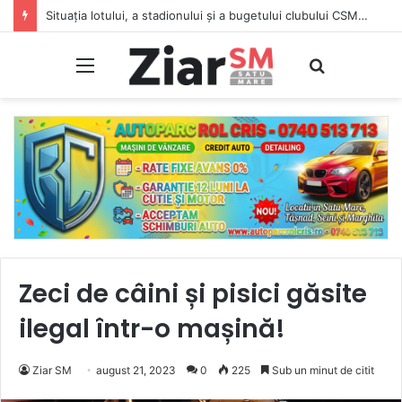
Situația lotului, a stadionului și a bugetului clubului CSM Olimpia Satu Mare. Vezi lotul complet
Meniu
Caută
Zeci de câini și pisici găsite
ilegal într-o mașină!
Ziar SM
august 21, 2023
0
225
Sub un minut de citit