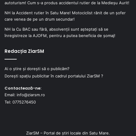
autoturism! Cum s-a produs accidentul rutier de la Medieșu Aurit!
NH
la
Accident rutier în Satu Mare! Motociclist rănit de un șofer
care venea de pe un drum secundar!
NH
la
Cu BAC sau fără, absolvenții sunt așteptați să se
înregistreze la AJOFM, pentru a putea beneficia de șomaj!
Redacția ZiarSM
Ai o știre și dorești să o publicăm?
Dorești spațiu publicitar în cadrul portalului ZiarSM ?
Contactează-ne:
Email: info@ziarsm.ro
Tel: 0775276450
ZiarSM – Portal de știri locale din Satu Mare.