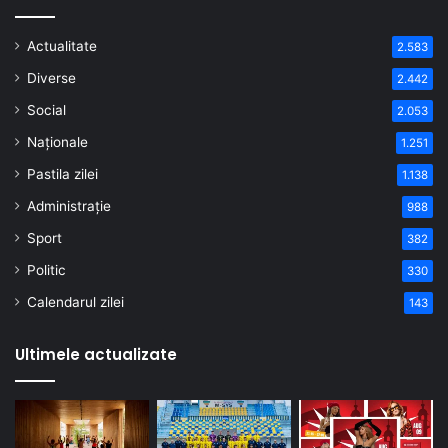
Actualitate
2.583
Diverse
2.442
Social
2.053
Naționale
1.251
Pastila zilei
1.138
Administrație
988
Sport
382
Politic
330
Calendarul zilei
143
Ultimele actualizate