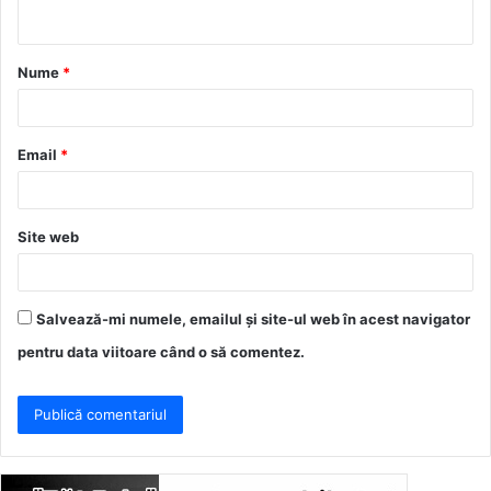
t
a
Nume
*
r
i
u
Email
*
*
Site web
Salvează-mi numele, emailul și site-ul web în acest navigator
pentru data viitoare când o să comentez.