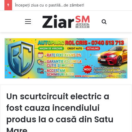
CSM Olimpia a pierdut pe teren propriu meciul din etapa a 2-a a Ligii secunde!
Meniu
Caută
Un scurtcircuit electric a
fost cauza incendiului
produs la o casă din Satu
Mare