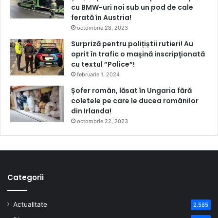
cu BMW-uri noi sub un pod de cale
ferată în Austria!
octombrie 28, 2023
Surpriză pentru polițiștii rutieri! Au
oprit în trafic o maşină inscripţionată
cu textul ”Police”!
februarie 1, 2024
Șofer român, lăsat în Ungaria fără
coletele pe care le ducea românilor
din Irlanda!
octombrie 22, 2023
Categorii
Actualitate
2.585