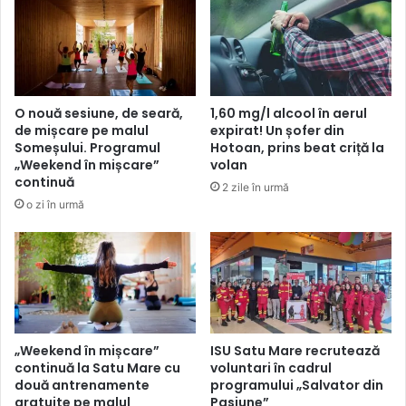
O nouă sesiune, de seară,
1,60 mg/l alcool în aerul
de mișcare pe malul
expirat! Un șofer din
Someșului. Programul
Hotoan, prins beat criță la
„Weekend în mișcare”
volan
continuă
2 zile în urmă
o zi în urmă
„Weekend în mișcare”
ISU Satu Mare recrutează
continuă la Satu Mare cu
voluntari în cadrul
două antrenamente
programului „Salvator din
gratuite pe malul
Pasiune”