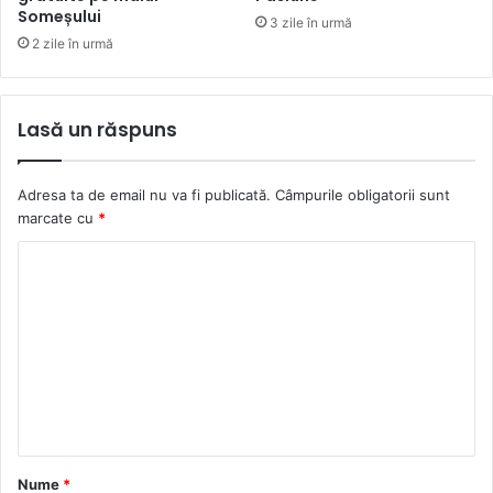
Someșului
3 zile în urmă
2 zile în urmă
Lasă un răspuns
Adresa ta de email nu va fi publicată.
Câmpurile obligatorii sunt
marcate cu
*
C
o
m
e
n
t
a
Nume
*
r