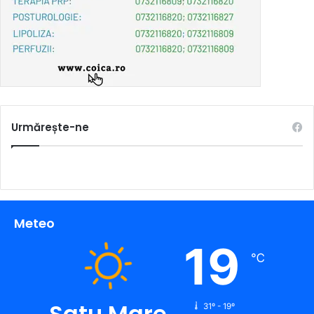
Urmărește-ne
Meteo
19
℃
Satu Mare
31º - 19º