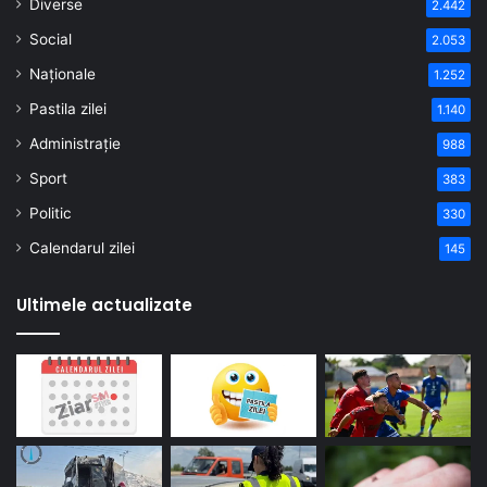
Diverse
2.442
Social
2.053
Naționale
1.252
Pastila zilei
1.140
Administrație
988
Sport
383
Politic
330
Calendarul zilei
145
Ultimele actualizate