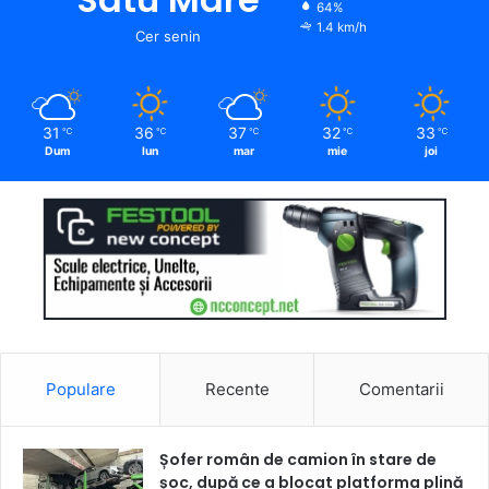
64%
1.4 km/h
Cer senin
31
36
37
32
33
℃
℃
℃
℃
℃
Dum
lun
mar
mie
joi
Populare
Recente
Comentarii
Șofer român de camion în stare de
șoc, după ce a blocat platforma plină