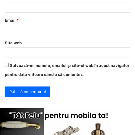
i
u
Email
*
*
Site web
Salvează-mi numele, emailul și site-ul web în acest navigator
pentru data viitoare când o să comentez.