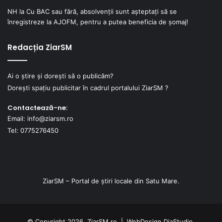
NH
la
Cu BAC sau fără, absolvenții sunt așteptați să se
înregistreze la AJOFM, pentru a putea beneficia de șomaj!
Redacția ZiarSM
Ai o știre și dorești să o publicăm?
Dorești spațiu publicitar în cadrul portalului ZiarSM ?
Contactează-ne:
Email: info@ziarsm.ro
Tel: 0775276450
ZiarSM – Portal de știri locale din Satu Mare.
© Copyright 2026, ZiarSM.ro |
WebDesign
DiaStudio.