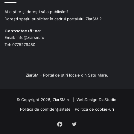
Ai o știre și dorești să o publicăm?
Dorești spațiu publicitar în cadrul portalului ZiarSM ?
Contactează-ne:
Email: info@ziarsm.ro
Tel: 0775276450
ZiarSM – Portal de știri locale din Satu Mare.
© Copyright 2026, ZiarSM.ro |
WebDesign
DiaStudio.
Politica de confidențialitate
Politica de cookie-uri
Facebook
Twitter