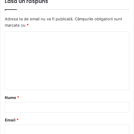
Lasă un răspuns
Adresa ta de email nu va fi publicată.
Câmpurile obligatorii sunt
marcate cu
*
C
o
m
e
n
t
a
Nume
*
r
i
u
Email
*
*