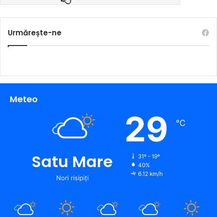
Urmărește-ne
Meteo
29
℃
Satu Mare
31º - 19º
40%
6.12 km/h
Nori risipiți