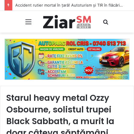
Accident rutier mortal în țară! Autoturism și TIR în flăcări, șofer carbonizat!
Meniu
Caută
Starul heavy metal Ozzy
Osbourne, solistul trupei
Black Sabbath, a murit la
doar câteva săptămâni