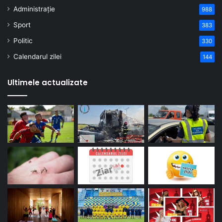
Administrație
988
Sport
383
Politic
330
Calendarul zilei
144
Ultimele actualizate