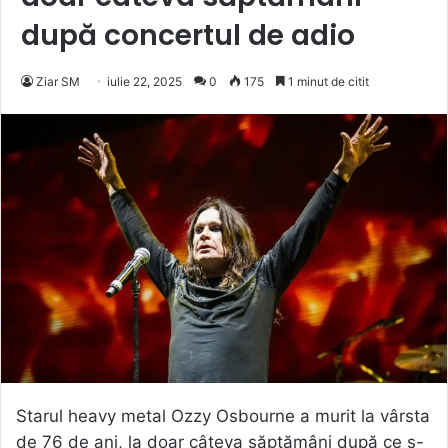
după concertul de adio
Ziar SM
iulie 22, 2025
0
175
1 minut de citit
Starul heavy metal Ozzy Osbourne a murit la vârsta
de 76 de ani, la doar câteva săptămâni după ce s-