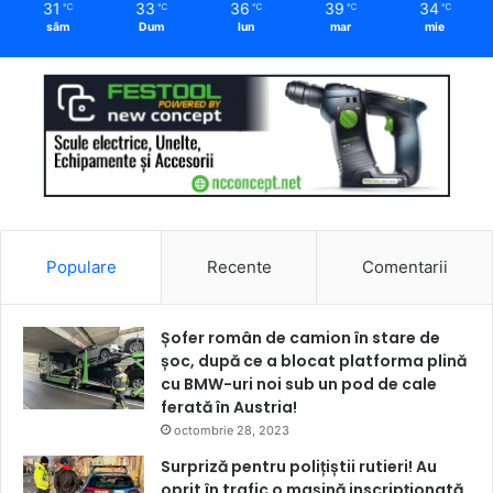
31
33
36
39
34
℃
℃
℃
℃
℃
sâm
Dum
lun
mar
mie
Populare
Recente
Comentarii
Șofer român de camion în stare de
șoc, după ce a blocat platforma plină
cu BMW-uri noi sub un pod de cale
ferată în Austria!
octombrie 28, 2023
Surpriză pentru polițiștii rutieri! Au
oprit în trafic o maşină inscripţionată