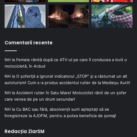
Comentarii recente
NH
la
Femeie rănită după ce ATV-ul pe care îl conducea a lovit o
motocicletă, în Ardud
NH
la
O șoferiță a ignorat indicatorul „STOP” și a răsturnat un alt
autoturism! Cum s-a produs accidentul rutier de la Medieșu Aurit!
NH
la
Accident rutier în Satu Mare! Motociclist rănit de un șofer
care venea de pe un drum secundar!
NH
la
Cu BAC sau fără, absolvenții sunt așteptați să se
înregistreze la AJOFM, pentru a putea beneficia de șomaj!
Redacția ZiarSM