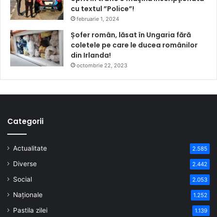
cu textul ”Police”!
februarie 1, 2024
Șofer român, lăsat în Ungaria fără
coletele pe care le ducea românilor
din Irlanda!
octombrie 22, 2023
Categorii
Actualitate
2.585
Diverse
2.442
Social
2.053
Naționale
1.252
Pastila zilei
1.139