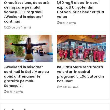
O nouă sesiune, de seară,
1,60 mg/l alcool în aerul
de mișcare pe malul
expirat! Un șofer din
Someșului. Programul
Hotoan, prins beat criță la
„Weekend în mișcare”
volan
continuă
o zi în urmă
20 de ore în urmă
„Weekend în mișcare”
ISU Satu Mare recrutează
continuă la Satu Mare cu
voluntari în cadrul
două antrenamente
programului „Salvator din
gratuite pe malul
Pasiune”
Someșului
2 zile în urmă
o zi în urmă