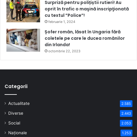
Surpriză pentru polițiștii rutieri! Au
oprit în trafic o maşină inscripţionată
cu textul ”Police”!
februarie 1, 2024
Șofer român, lăsat în Ungaria fără
coletele pe care le ducea românilor
din Irlanda!
octombrie 22, 2023
Categorii
Actualitate
2.585
Diverse
2.443
Social
2.053
Naționale
1.253