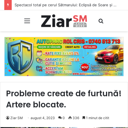
Spectacol total pe cerul Sătmarului: Eclipsă de Soare și ploaie de stele căzătoare, în aceeași noapte!
Meniu
Caută
Probleme create de furtună!
Artere blocate.
Ziar SM
august 4, 2023
0
336
1 minut de citit