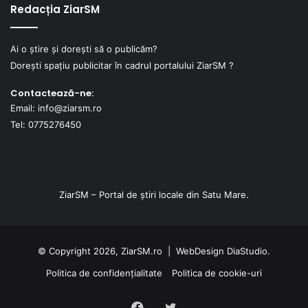
Redacția ZiarSM
Ai o știre și dorești să o publicăm?
Dorești spațiu publicitar în cadrul portalului ZiarSM ?
Contactează-ne:
Email: info@ziarsm.ro
Tel: 0775276450
ZiarSM – Portal de știri locale din Satu Mare.
© Copyright 2026, ZiarSM.ro |
WebDesign
DiaStudio.
Politica de confidențialitate
Politica de cookie-uri
Facebook
Twitter