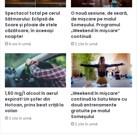
Spectacol total pe cerul
O nouă sesiune, de seară,
Sătmarului: Eclipsă de
de mișcare pe malul
Soare și ploaie de stele
Someșului. Programul
căzătoare, în aceeași
„Weekend în mișcare”
noapte!
continuă
6 ore în urmă
2 zile în urmă
1,60 mg/l alcool în aerul
„Weekend în mișcare”
expirat! Un șofer din
continuă la Satu Mare cu
Hotoan, prins beat criță la
două antrenamente
volan
gratuite pe malul
Someșului
2 zile în urmă
2 zile în urmă