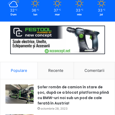
32
36
37
33
33
℃
℃
℃
℃
℃
Dum
lun
mar
mie
joi
Populare
Recente
Comentarii
Șofer român de camion în stare de
șoc, după ce a blocat platforma plină
cu BMW-uri noi sub un pod de cale
ferată în Austria!
octombrie 28, 2023