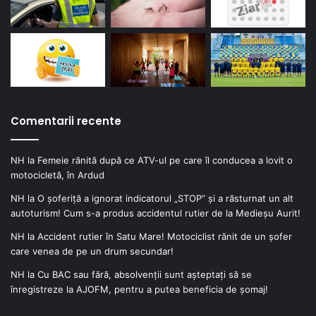
Comentarii recente
NH
la
Femeie rănită după ce ATV-ul pe care îl conducea a lovit o
motocicletă, în Ardud
NH
la
O șoferiță a ignorat indicatorul „STOP” și a răsturnat un alt
autoturism! Cum s-a produs accidentul rutier de la Medieșu Aurit!
NH
la
Accident rutier în Satu Mare! Motociclist rănit de un șofer
care venea de pe un drum secundar!
NH
la
Cu BAC sau fără, absolvenții sunt așteptați să se
înregistreze la AJOFM, pentru a putea beneficia de șomaj!