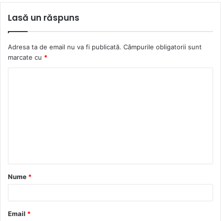
Lasă un răspuns
Adresa ta de email nu va fi publicată.
Câmpurile obligatorii sunt
marcate cu
*
C
o
m
e
n
t
a
Nume
*
r
i
u
Email
*