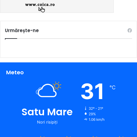
Urmărește-ne
Meteo
31
℃
Satu Mare
32º - 21º
29%
1.06 km/h
Nori risipiți