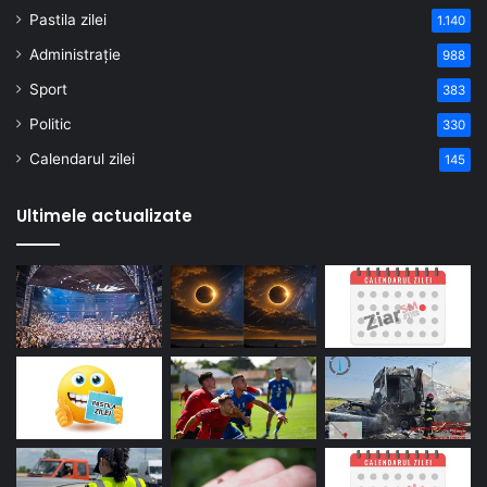
Pastila zilei
1.140
Administrație
988
Sport
383
Politic
330
Calendarul zilei
145
Ultimele actualizate