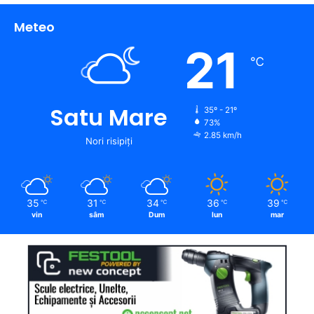
Meteo
21
℃
Satu Mare
35º - 21º
73%
2.85 km/h
Nori risipiți
35
31
34
36
39
℃
℃
℃
℃
℃
vin
sâm
Dum
lun
mar