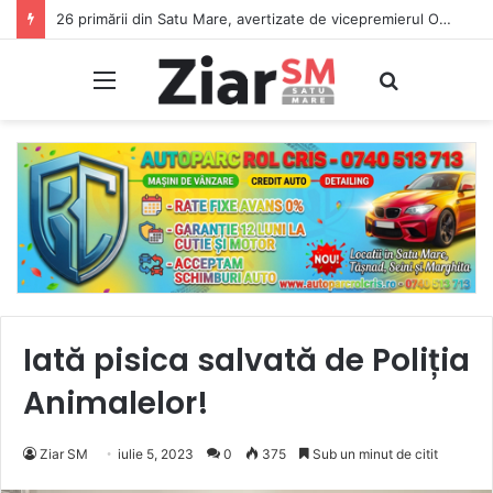
26 primării din Satu Mare, avertizate de vicepremierul Oana Gheorghiu: Dacă nu se înscriu în Ghișeul.ro, pierd bani de la bugetul de stat
Meniu
Caută
Iată pisica salvată de Poliția
Animalelor!
Ziar SM
iulie 5, 2023
0
375
Sub un minut de citit