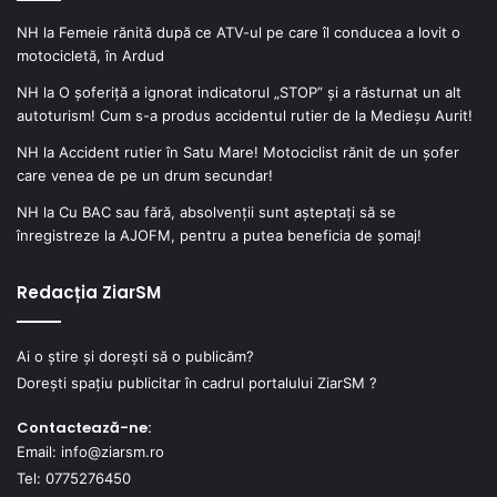
NH
la
Femeie rănită după ce ATV-ul pe care îl conducea a lovit o
motocicletă, în Ardud
NH
la
O șoferiță a ignorat indicatorul „STOP” și a răsturnat un alt
autoturism! Cum s-a produs accidentul rutier de la Medieșu Aurit!
NH
la
Accident rutier în Satu Mare! Motociclist rănit de un șofer
care venea de pe un drum secundar!
NH
la
Cu BAC sau fără, absolvenții sunt așteptați să se
înregistreze la AJOFM, pentru a putea beneficia de șomaj!
Redacția ZiarSM
Ai o știre și dorești să o publicăm?
Dorești spațiu publicitar în cadrul portalului ZiarSM ?
Contactează-ne:
Email: info@ziarsm.ro
Tel: 0775276450