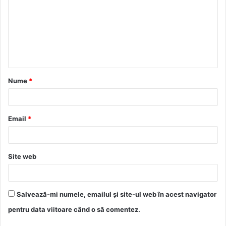
m
e
n
t
a
Nume
*
r
i
u
Email
*
*
Site web
Salvează-mi numele, emailul și site-ul web în acest navigator
pentru data viitoare când o să comentez.