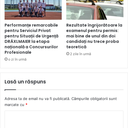
Performanțe remarcabile
Rezultate îngrijorătoare la
pentru Serviciul Privat
examenul pentru permis:
pentru Situații de Urgență
mai bine de unul din doi
DRÄXLMAIER la etapa
candidați nu trece proba
națională a Concursurilor
teoretică
Profesionale
2 zile în urmă
o zi în urmă
Lasă un răspuns
Adresa ta de email nu va fi publicată.
Câmpurile obligatorii sunt
marcate cu
*
C
o