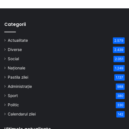
Categorii
Actualitate
2.579
Diverse
2.439
Social
2.051
Naționale
1.249
Pastila zilei
1.137
Administrație
988
Sport
380
Politic
330
Calendarul zilei
142