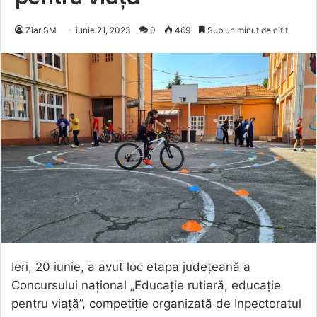
Ziar SM
iunie 21, 2023
0
469
Sub un minut de citit
Ieri, 20 iunie, a avut loc etapa județeană a
Concursului național „Educație rutieră, educație
pentru viață”, competiție organizată de Inpectoratul