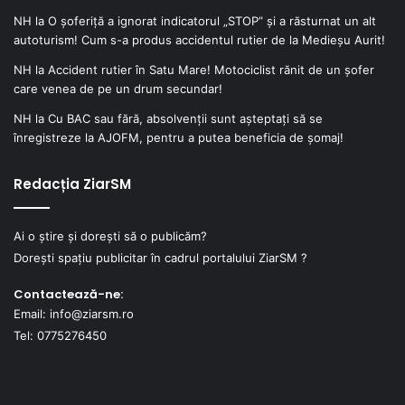
NH
la
O șoferiță a ignorat indicatorul „STOP” și a răsturnat un alt
autoturism! Cum s-a produs accidentul rutier de la Medieșu Aurit!
NH
la
Accident rutier în Satu Mare! Motociclist rănit de un șofer
care venea de pe un drum secundar!
NH
la
Cu BAC sau fără, absolvenții sunt așteptați să se
înregistreze la AJOFM, pentru a putea beneficia de șomaj!
Redacția ZiarSM
Ai o știre și dorești să o publicăm?
Dorești spațiu publicitar în cadrul portalului ZiarSM ?
Contactează-ne:
Email: info@ziarsm.ro
Tel: 0775276450