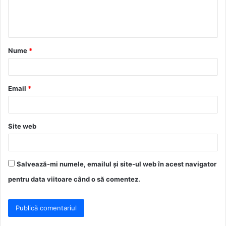
n
t
a
Nume
*
r
i
u
Email
*
*
Site web
Salvează-mi numele, emailul și site-ul web în acest navigator
pentru data viitoare când o să comentez.