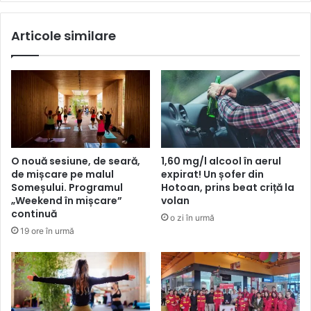
Articole similare
O nouă sesiune, de seară,
1,60 mg/l alcool în aerul
de mișcare pe malul
expirat! Un șofer din
Someșului. Programul
Hotoan, prins beat criță la
„Weekend în mișcare”
volan
continuă
o zi în urmă
19 ore în urmă