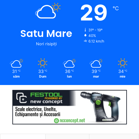
29
℃
Satu Mare
31º - 19º
40%
6.12 km/h
Nori risipiți
31
33
36
39
34
℃
℃
℃
℃
℃
sâm
Dum
lun
mar
mie