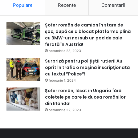
Populare
Recente
Comentarii
Șofer român de camion în stare de
șoc, după ce a blocat platforma plină
cu BMW-uri noi sub un pod de cale
ferată în Austria!
octombrie 28, 2023
Surpriză pentru polițiștii rutieri! Au
oprit în trafic o maşină inscripţionată
cu textul ”Police”!
februarie 1, 2024
Șofer român, lăsat în Ungaria fără
coletele pe care le ducea românilor
din Irlanda!
octombrie 22, 2023