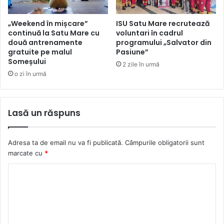
„Weekend în mișcare”
ISU Satu Mare recrutează
continuă la Satu Mare cu
voluntari în cadrul
două antrenamente
programului „Salvator din
gratuite pe malul
Pasiune”
Someșului
2 zile în urmă
o zi în urmă
Lasă un răspuns
Adresa ta de email nu va fi publicată.
Câmpurile obligatorii sunt
marcate cu
*
C
o
m
e