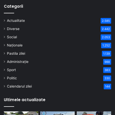
Categorii
Actualitate
2.585
Diverse
2.442
Social
2.053
Naționale
1.252
Pastila zilei
1.139
Administrație
988
Sport
383
Politic
330
Calendarul zilei
144
Ultimele actualizate