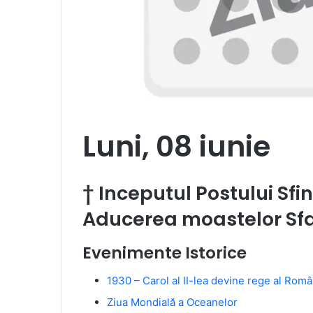
Luni, 08 iunie
†
Inceputul Postului Sfint
Aducerea moastelor Sfan
Evenimente Istorice
1930 – Carol al II-lea devine rege al Româ
Ziua Mondială a Oceanelor