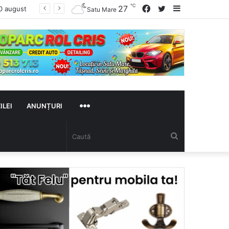
℃
Facebook
Twitter
Sidebar
27
26 primării din Satu Mare, avertizate de vicepremierul Oana Gheorghiu: Dacă nu se înscriu în Ghișeul.ro, pierd bani de la bugetul de stat
Satu Mare
MAI
ILEI
ANUNȚURI
Caută
MULTE