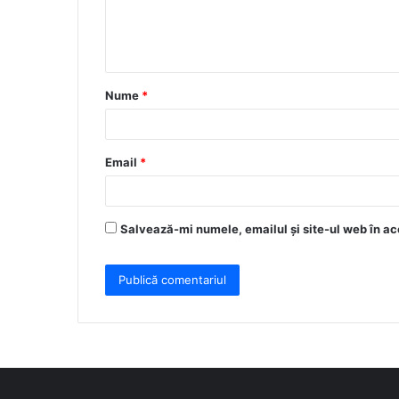
n
t
a
Nume
*
r
i
u
Email
*
*
Salvează-mi numele, emailul și site-ul web în ac