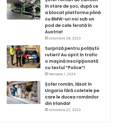
în stare de șoc, după ce
a blocat platforma plină
cu BMW-uri noi sub un
pod de cale ferată în
Austria!
octombrie 28, 2023
Surpriză pentru polițiștii
rutieri! Au oprit în trafic
o maşină inscripţionată
cu textul ”Police”!
februarie 1, 2024
Șofer român, lăsat în
Ungaria fără coletele pe
care le ducea românilor
din Irlanda!
octombrie 22, 2023