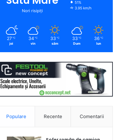
Satu Mare
51%
3.95 km/h
Nori risipiți
27
34
33
33
36
℃
℃
℃
℃
℃
joi
vin
sâm
Dum
lun
Populare
Recente
Comentarii
Șofer român de camion