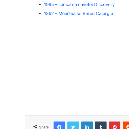
1995 – Lansarea navetei Discovery
1862 – Moartea lui Barbu Catargiu
Facebook
Twitter
LinkedIn
Tumblr
Pint
Share