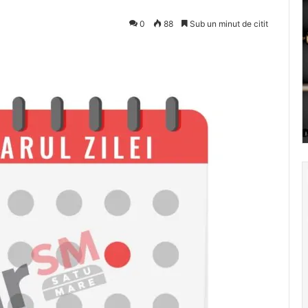
0
88
Sub un minut de citit
Pocket