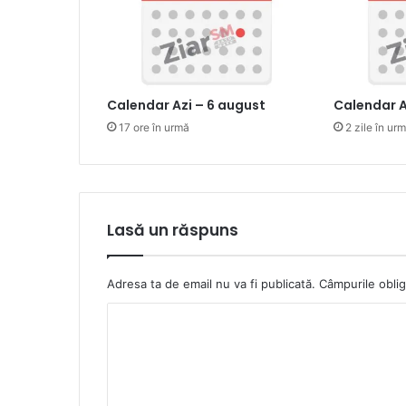
Calendar Azi – 6 august
Calendar A
17 ore în urmă
2 zile în ur
Lasă un răspuns
Adresa ta de email nu va fi publicată.
Câmpurile oblig
C
o
m
e