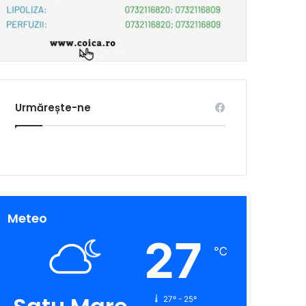
Urmărește-ne
Meteo
27
℃
27º - 25º