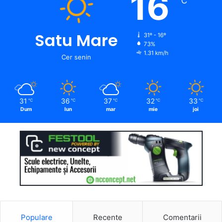
16
℃
Satu Mare
31º - 16º
73%
1.31 km/h
Cer senin
31
36
37
32
33
℃
℃
℃
℃
℃
Dum
lun
mar
mie
joi
Populare
Recente
Comentarii