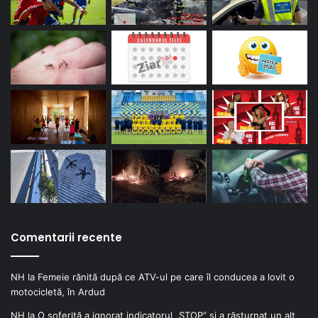
Comentarii recente
NH
la
Femeie rănită după ce ATV-ul pe care îl conducea a lovit o
motocicletă, în Ardud
NH
la
O șoferiță a ignorat indicatorul „STOP” și a răsturnat un alt