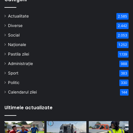
Actualitate
2.585
Diverse
2.442
Social
2.053
Naționale
1.252
Pastila zilei
1.139
Administrație
988
Sport
383
Politic
330
Calendarul zilei
144
Ultimele actualizate