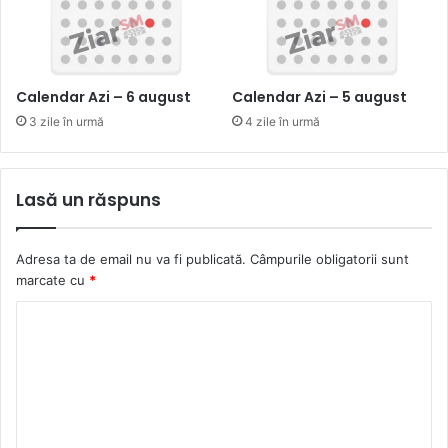
Calendar Azi – 6 august
Calendar Azi – 5 august
3 zile în urmă
4 zile în urmă
Lasă un răspuns
Adresa ta de email nu va fi publicată.
Câmpurile obligatorii sunt
marcate cu
*
C
o
m
e
n