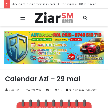
Accident rutier mortal în țară! Autoturism și TIR în flăcări, șofer carbonizat!
Meniu
Caută
Calendar Azi – 29 mai
Ziar SM
mai 29, 2026
0
108
Sub un minut de citit