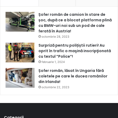
Șofer român de camion în stare de
șoc, după ce a blocat platforma plină
cu BMW-uri noi sub un pod de cale
ferată în Austria!
octombrie 28, 2023
Surpriză pentru polițiștii rutieri! Au
oprit în trafic o maşină inscripţionată
cu textul ”Police”!
februarie 1, 2024
Șofer român, lăsat în Ungaria fără
coletele pe care le ducea românilor
din Irlanda!
octombrie 22, 2023
Categorii