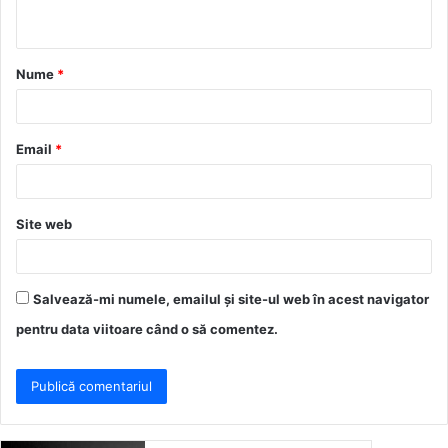
t
a
Nume
*
r
i
u
Email
*
*
Site web
Salvează-mi numele, emailul și site-ul web în acest navigator
pentru data viitoare când o să comentez.