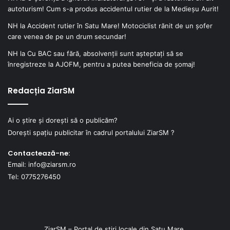
autoturism! Cum s-a produs accidentul rutier de la Medieșu Aurit!
NH
la
Accident rutier în Satu Mare! Motociclist rănit de un șofer
care venea de pe un drum secundar!
NH
la
Cu BAC sau fără, absolvenții sunt așteptați să se
înregistreze la AJOFM, pentru a putea beneficia de șomaj!
Redacția ZiarSM
Ai o știre și dorești să o publicăm?
Dorești spațiu publicitar în cadrul portalului ZiarSM ?
Contactează-ne:
Email: info@ziarsm.ro
Tel: 0775276450
ZiarSM – Portal de știri locale din Satu Mare.