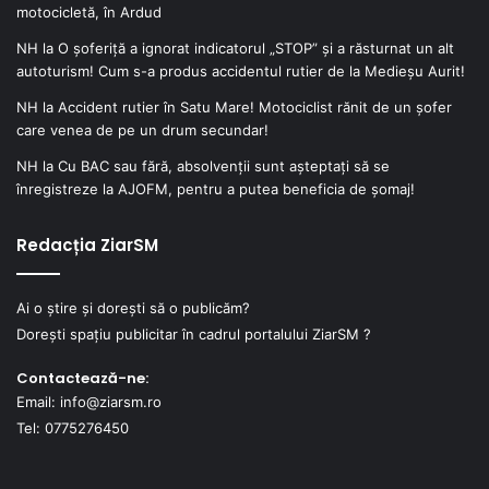
motocicletă, în Ardud
NH
la
O șoferiță a ignorat indicatorul „STOP” și a răsturnat un alt
autoturism! Cum s-a produs accidentul rutier de la Medieșu Aurit!
NH
la
Accident rutier în Satu Mare! Motociclist rănit de un șofer
care venea de pe un drum secundar!
NH
la
Cu BAC sau fără, absolvenții sunt așteptați să se
înregistreze la AJOFM, pentru a putea beneficia de șomaj!
Redacția ZiarSM
Ai o știre și dorești să o publicăm?
Dorești spațiu publicitar în cadrul portalului ZiarSM ?
Contactează-ne:
Email: info@ziarsm.ro
Tel: 0775276450