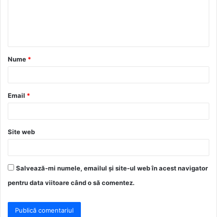
e
n
t
a
Nume
*
r
i
u
Email
*
*
Site web
Salvează-mi numele, emailul și site-ul web în acest navigator
pentru data viitoare când o să comentez.