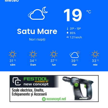
Meteo
19
℃
Satu Mare
31º - 19º
85%
1.21 km/h
Nori risipiți
31
34
37
39
33
℃
℃
℃
℃
℃
sâm
Dum
lun
mar
mie