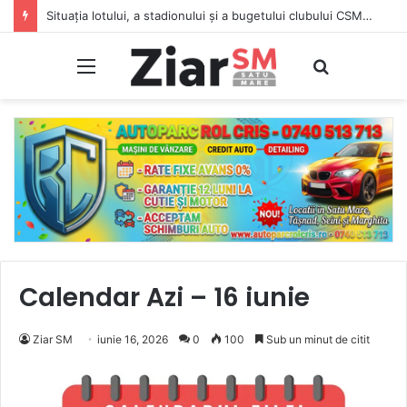
Situația lotului, a stadionului și a bugetului clubului CSM Olimpia Satu Mare. Vezi lotul complet
Meniu
Caută
Calendar Azi – 16 iunie
Ziar SM
iunie 16, 2026
0
100
Sub un minut de citit