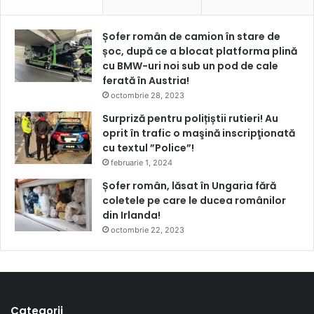
Șofer român de camion în stare de
șoc, după ce a blocat platforma plină
cu BMW-uri noi sub un pod de cale
ferată în Austria!
octombrie 28, 2023
Surpriză pentru polițiștii rutieri! Au
oprit în trafic o maşină inscripţionată
cu textul ”Police”!
februarie 1, 2024
Șofer român, lăsat în Ungaria fără
coletele pe care le ducea românilor
din Irlanda!
octombrie 22, 2023
Categorii