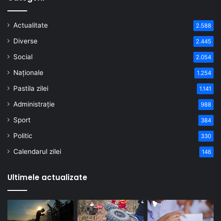
Actualitate
2.588
Diverse
2.445
Social
2.054
Naționale
1.254
Pastila zilei
1.141
Administrație
988
Sport
384
Politic
330
Calendarul zilei
146
Ultimele actualizate