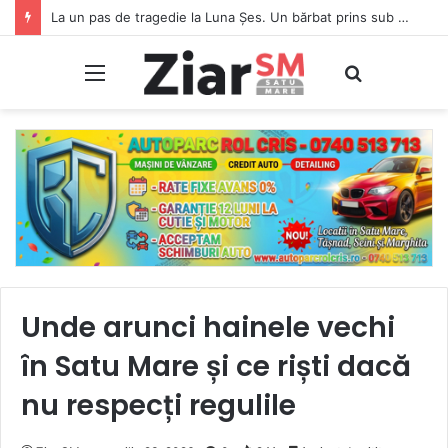
La un pas de tragedie la Luna Șes. Un bărbat prins sub un ATV a intrat în stop cardio-respirator
Meniu
Caută
Unde arunci hainele vechi
în Satu Mare și ce riști dacă
nu respecți regulile