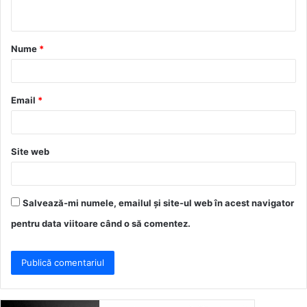
t
a
Nume
*
r
i
u
Email
*
*
Site web
Salvează-mi numele, emailul și site-ul web în acest navigator
pentru data viitoare când o să comentez.