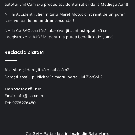
autoturism! Cum s-a produs accidentul rutier de la Medieșu Aurit!
NH
la
Accident rutier în Satu Mare! Motociclist rănit de un șofer
care venea de pe un drum secundar!
NH
la
Cu BAC sau fără, absolvenții sunt așteptați să se
înregistreze la AJOFM, pentru a putea beneficia de șomaj!
Redacția ZiarSM
Ai o știre și dorești să o publicăm?
Dorești spațiu publicitar în cadrul portalului ZiarSM ?
Contactează-ne:
Email: info@ziarsm.ro
Tel: 0775276450
ZiarSM – Portal de știri locale din Satu Mare.