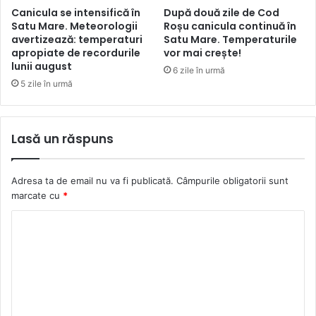
Canicula se intensifică în
După două zile de Cod
Satu Mare. Meteorologii
Roșu canicula continuă în
avertizează: temperaturi
Satu Mare. Temperaturile
apropiate de recordurile
vor mai crește!
lunii august
6 zile în urmă
5 zile în urmă
Lasă un răspuns
Adresa ta de email nu va fi publicată.
Câmpurile obligatorii sunt
marcate cu
*
C
o
m
e
n