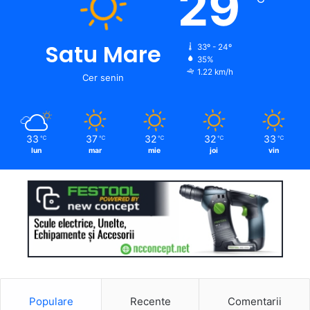
29
Satu Mare
33º - 24º
35%
1.22 km/h
Cer senin
33
37
32
32
33
℃
℃
℃
℃
℃
lun
mar
mie
joi
vin
Populare
Recente
Comentarii