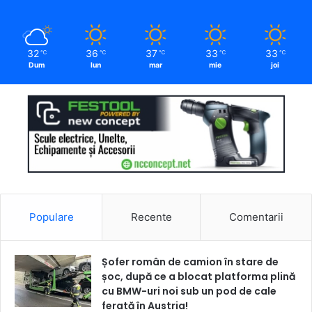
32
36
37
33
33
℃
℃
℃
℃
℃
Dum
lun
mar
mie
joi
Populare
Recente
Comentarii
Șofer român de camion în stare de
șoc, după ce a blocat platforma plină
cu BMW-uri noi sub un pod de cale
ferată în Austria!