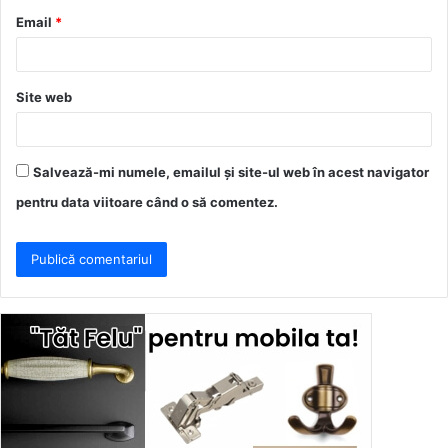
u
Email
*
*
Site web
Salvează-mi numele, emailul și site-ul web în acest navigator
pentru data viitoare când o să comentez.