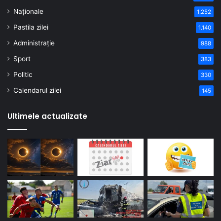
Naționale
1.252
Pastila zilei
1.140
Administrație
988
Sport
383
Politic
330
Calendarul zilei
145
Ultimele actualizate