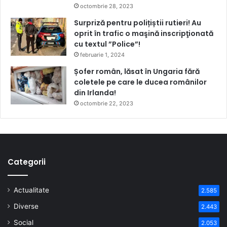
octombrie 28, 2023
Surpriză pentru polițiștii rutieri! Au
oprit în trafic o maşină inscripţionată
cu textul ”Police”!
februarie 1, 2024
Șofer român, lăsat în Ungaria fără
coletele pe care le ducea românilor
din Irlanda!
octombrie 22, 2023
Categorii
Actualitate
2.585
Diverse
2.443
Social
2.053