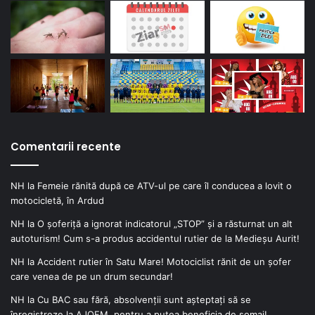
Comentarii recente
NH
la
Femeie rănită după ce ATV-ul pe care îl conducea a lovit o
motocicletă, în Ardud
NH
la
O șoferiță a ignorat indicatorul „STOP” și a răsturnat un alt
autoturism! Cum s-a produs accidentul rutier de la Medieșu Aurit!
NH
la
Accident rutier în Satu Mare! Motociclist rănit de un șofer
care venea de pe un drum secundar!
NH
la
Cu BAC sau fără, absolvenții sunt așteptați să se
înregistreze la AJOFM, pentru a putea beneficia de șomaj!