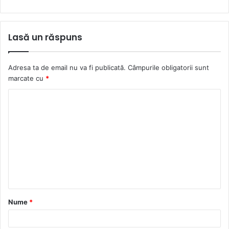
Lasă un răspuns
Adresa ta de email nu va fi publicată.
Câmpurile obligatorii sunt
marcate cu
*
C
o
m
e
n
t
a
Nume
*
r
i