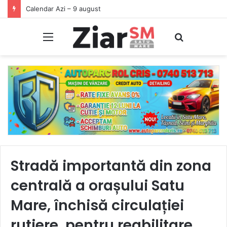
Începeți ziua cu o pastilă…de zâmbet!
Meniu
Caută
Stradă importantă din zona
centrală a orașului Satu
Mare, închisă circulației
rutiere, pentru reabilitare