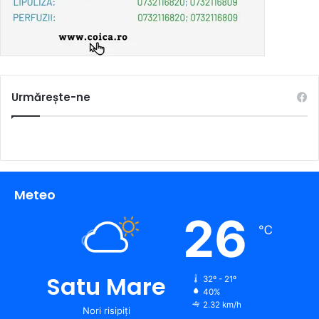
Urmărește-ne
Meteo
26
℃
Satu Mare
32º - 21º
40%
2.32 km/h
Nori risipiți