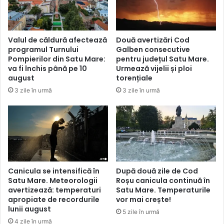
Valul de căldură afectează
Două avertizări Cod
programul Turnului
Galben consecutive
Pompierilor din Satu Mare:
pentru județul Satu Mare.
va fi închis până pe 10
Urmează vijelii și ploi
august
torențiale
3 zile în urmă
3 zile în urmă
Canicula se intensifică în
După două zile de Cod
Satu Mare. Meteorologii
Roșu canicula continuă în
avertizează: temperaturi
Satu Mare. Temperaturile
apropiate de recordurile
vor mai crește!
lunii august
5 zile în urmă
4 zile în urmă