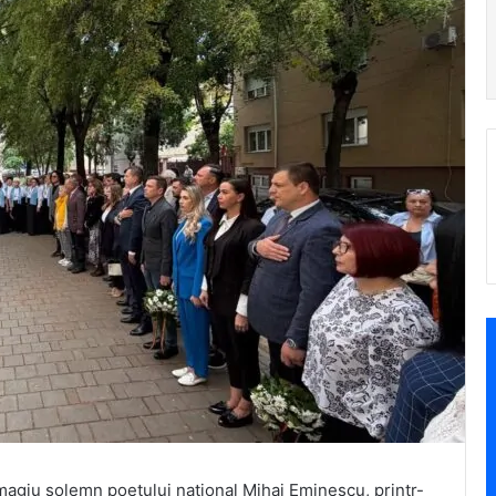
omagiu solemn poetului național Mihai Eminescu, printr-