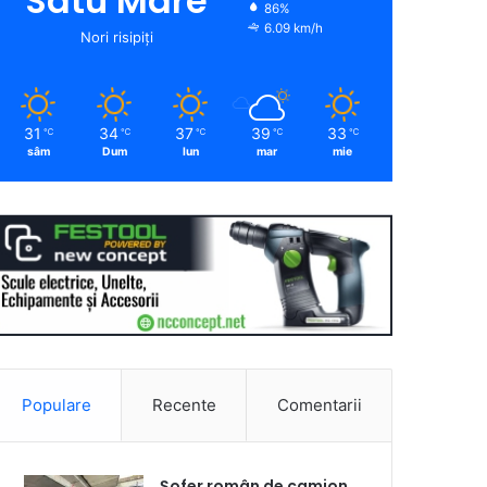
Satu Mare
86%
6.09 km/h
Nori risipiți
31
34
37
39
33
℃
℃
℃
℃
℃
sâm
Dum
lun
mar
mie
Populare
Recente
Comentarii
Șofer român de camion