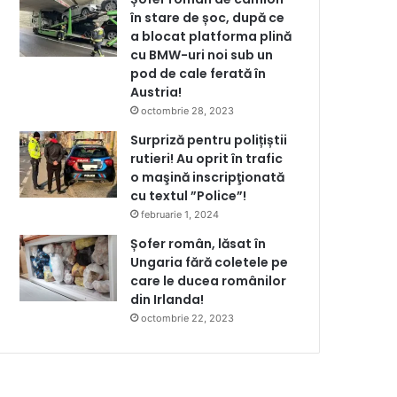
în stare de șoc, după ce
a blocat platforma plină
cu BMW-uri noi sub un
pod de cale ferată în
Austria!
octombrie 28, 2023
Surpriză pentru polițiștii
rutieri! Au oprit în trafic
o maşină inscripţionată
cu textul ”Police”!
februarie 1, 2024
Șofer român, lăsat în
Ungaria fără coletele pe
care le ducea românilor
din Irlanda!
octombrie 22, 2023