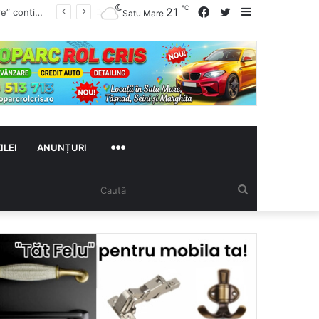
℃
Facebook
Twitter
Sidebar
21
mplet
Satu Mare
MAI
ILEI
ANUNȚURI
Caută
MULTE