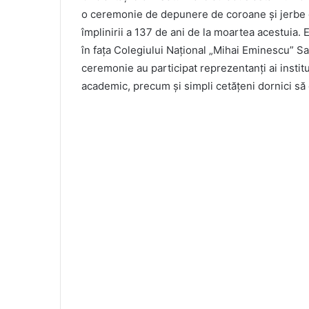
o ceremonie de depunere de coroane și jerbe de
împlinirii a 137 de ani de la moartea acestuia.
în fața Colegiului Național „Mihai Eminescu” Sat
ceremonie au participat reprezentanți ai instituț
academic, precum și simpli cetățeni dornici să