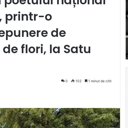
poetului național
 printr-o
epunere de
de flori, la Satu
0
102
1 minut de citit
Pocket