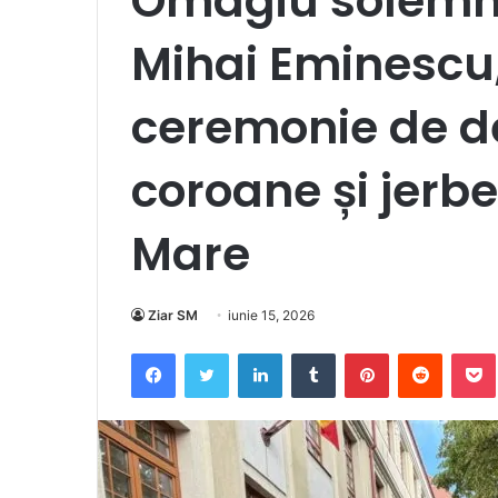
Omagiu solemn 
Mihai Eminescu,
ceremonie de d
coroane și jerbe 
Mare
Ziar SM
iunie 15, 2026
Facebook
Twitter
LinkedIn
Tumblr
Pinterest
Reddit