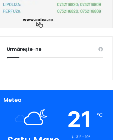
Urmărește-ne
Meteo
21
℃
31º - 19º