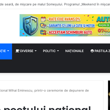
 a stadionului și a bugetului clubului CSM Olimpia Satu Mare. Vezi lotul co
AȚIE
DIVERSE
POLITIC
NAȚIONALE
PASTILA Z
ional Mihai Eminescu, printr-o ceremonie de depunere de