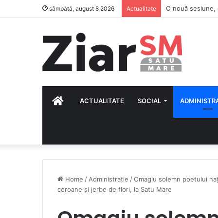
Situația lotului,
sâmbătă, august 8 2026
Actualitate
HOME
ACTUALITATE
SOCIAL
ADMINISTR
Home
/
Administrație
/
Omagiu solemn poetului naț
coroane și jerbe de flori, la Satu Mare