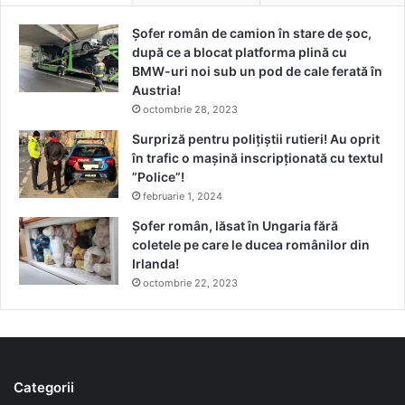
Șofer român de camion în stare de șoc,
după ce a blocat platforma plină cu
BMW-uri noi sub un pod de cale ferată în
Austria!
octombrie 28, 2023
Surpriză pentru polițiștii rutieri! Au oprit
în trafic o maşină inscripţionată cu textul
”Police”!
februarie 1, 2024
Șofer român, lăsat în Ungaria fără
coletele pe care le ducea românilor din
Irlanda!
octombrie 22, 2023
Categorii