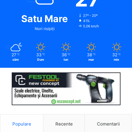
Satu Mare
27º - 20º
41%
5.06 km/h
Nori risipiți
27
33
36
38
32
℃
℃
℃
℃
℃
sâm
Dum
lun
mar
mie
Populare
Recente
Comentarii