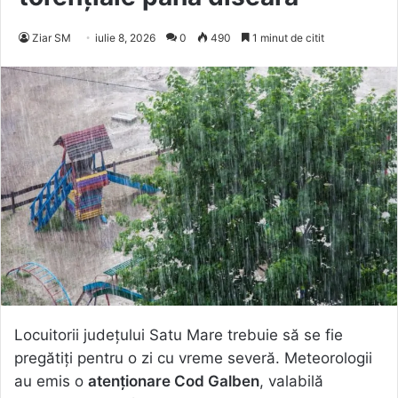
Ziar SM
iulie 8, 2026
0
490
1 minut de citit
Locuitorii județului Satu Mare trebuie să se fie
pregătiți pentru o zi cu vreme severă. Meteorologii
au emis o
atenționare Cod Galben
, valabilă