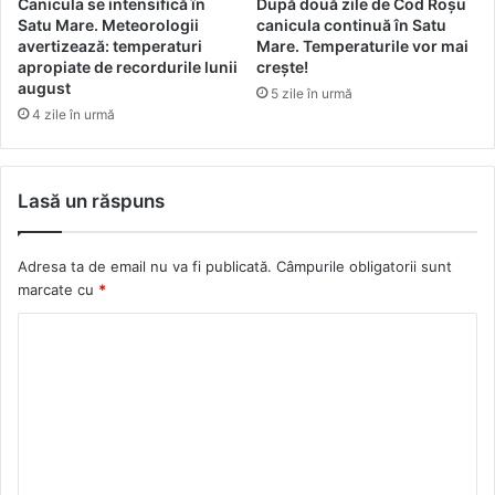
Canicula se intensifică în
După două zile de Cod Roșu
Satu Mare. Meteorologii
canicula continuă în Satu
avertizează: temperaturi
Mare. Temperaturile vor mai
apropiate de recordurile lunii
crește!
august
5 zile în urmă
4 zile în urmă
Lasă un răspuns
Adresa ta de email nu va fi publicată.
Câmpurile obligatorii sunt
marcate cu
*
C
o
m
e
n