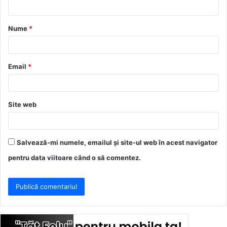
t
a
Nume
*
r
i
u
Email
*
*
Site web
Salvează-mi numele, emailul și site-ul web în acest navigator
pentru data viitoare când o să comentez.