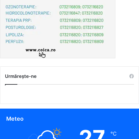
Urmărește-ne
Meteo
27
℃