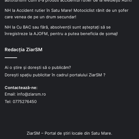
NH
la
Accident rutier în Satu Mare! Motociclist rănit de un șofer
care venea de pe un drum secundar!
NH
la
Cu BAC sau fără, absolvenții sunt așteptați să se
înregistreze la AJOFM, pentru a putea beneficia de șomaj!
Redacția ZiarSM
Ai o știre și dorești să o publicăm?
Dorești spațiu publicitar în cadrul portalului ZiarSM ?
Contactează-ne:
Email: info@ziarsm.ro
Tel: 0775276450
ZiarSM – Portal de știri locale din Satu Mare.