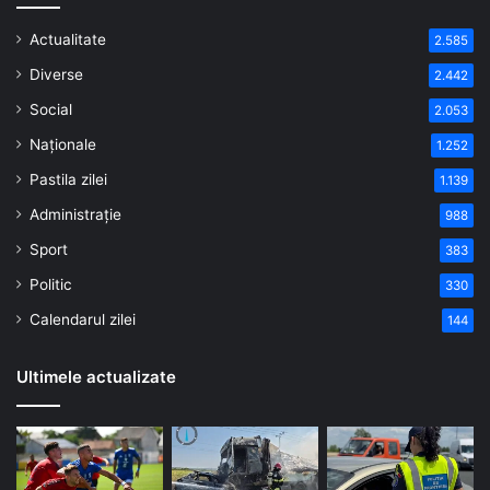
Actualitate
2.585
Diverse
2.442
Social
2.053
Naționale
1.252
Pastila zilei
1.139
Administrație
988
Sport
383
Politic
330
Calendarul zilei
144
Ultimele actualizate