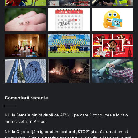
Comentarii recente
NH
la
Femeie rănită după ce ATV-ul pe care îl conducea a lovit o
motocicletă, în Ardud
NH
la
O șoferiță a ignorat indicatorul „STOP” și a răsturnat un alt
autoturism! Cum s-a produs accidentul rutier de la Medieșu Aurit!