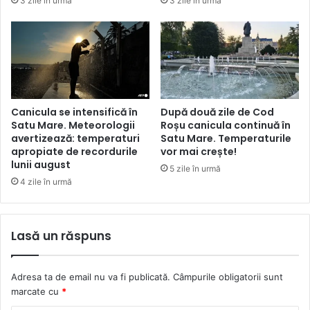
3 zile în urmă
3 zile în urmă
Canicula se intensifică în
După două zile de Cod
Satu Mare. Meteorologii
Roșu canicula continuă în
avertizează: temperaturi
Satu Mare. Temperaturile
apropiate de recordurile
vor mai crește!
lunii august
5 zile în urmă
4 zile în urmă
Lasă un răspuns
Adresa ta de email nu va fi publicată.
Câmpurile obligatorii sunt
marcate cu
*