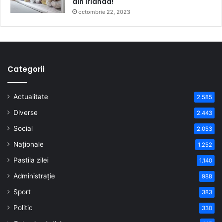
din Irlanda!
octombrie 22, 2023
Categorii
Actualitate
2.585
Diverse
2.443
Social
2.053
Naționale
1.252
Pastila zilei
1.140
Administrație
988
Sport
383
Politic
330