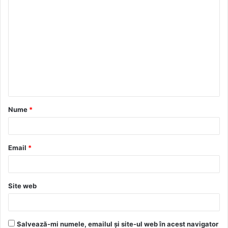
C
o
m
e
n
t
a
Nume
*
r
i
u
Email
*
*
Site web
Salvează-mi numele, emailul și site-ul web în acest navigator