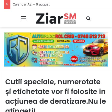
Începeți ziua cu o pastilă…de zâmbet!
Meniu
Caută
Cutii speciale, numerotate
și etichetate vor fi folosite în
acțiunea de deratizare.Nu le
atingeți!