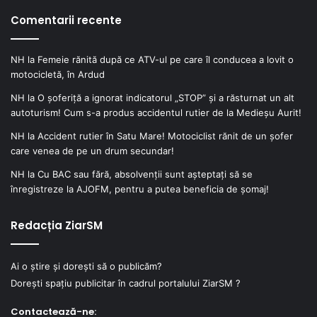
Comentarii recente
NH
la
Femeie rănită după ce ATV-ul pe care îl conducea a lovit o
motocicletă, în Ardud
NH
la
O șoferiță a ignorat indicatorul „STOP” și a răsturnat un alt
autoturism! Cum s-a produs accidentul rutier de la Medieșu Aurit!
NH
la
Accident rutier în Satu Mare! Motociclist rănit de un șofer
care venea de pe un drum secundar!
NH
la
Cu BAC sau fără, absolvenții sunt așteptați să se
înregistreze la AJOFM, pentru a putea beneficia de șomaj!
Redacția ZiarSM
Ai o știre și dorești să o publicăm?
Dorești spațiu publicitar în cadrul portalului ZiarSM ?
Contactează-ne: