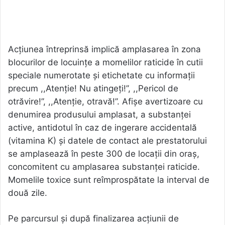
Acțiunea întreprinsă implică amplasarea în zona
blocurilor de locuințe a momelilor raticide în cutii
speciale numerotate și etichetate cu informații
precum ,,Atenție! Nu atingeți!’’, ,,Pericol de
otrăvire!’’, ,,Atenție, otravă!’’. Afișe avertizoare cu
denumirea produsului amplasat, a substanței
active, antidotul în caz de ingerare accidentală
(vitamina K) și datele de contact ale prestatorului
se amplasează în peste 300 de locații din oraș,
concomitent cu amplasarea substanței raticide.
Momelile toxice sunt reîmprospătate la interval de
două zile.
Pe parcursul și după finalizarea acțiunii de