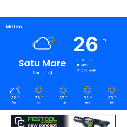
Meteo
26
℃
Satu Mare
32º - 21º
40%
2.32 km/h
Nori risipiți
32
36
37
33
33
℃
℃
℃
℃
℃
Dum
lun
mar
mie
joi