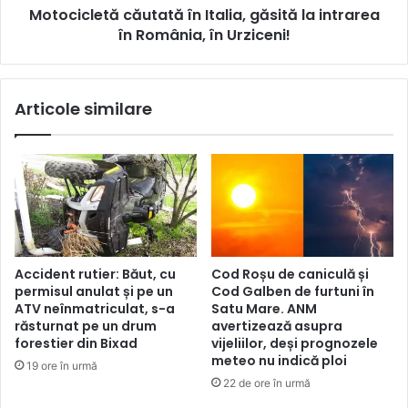
Motocicletă căutată în Italia, găsită la intrarea
în România, în Urziceni!
Articole similare
Accident rutier: Băut, cu
Cod Roșu de caniculă și
permisul anulat și pe un
Cod Galben de furtuni în
ATV neînmatriculat, s-a
Satu Mare. ANM
răsturnat pe un drum
avertizează asupra
forestier din Bixad
vijeliilor, deși prognozele
meteo nu indică ploi
19 ore în urmă
22 de ore în urmă