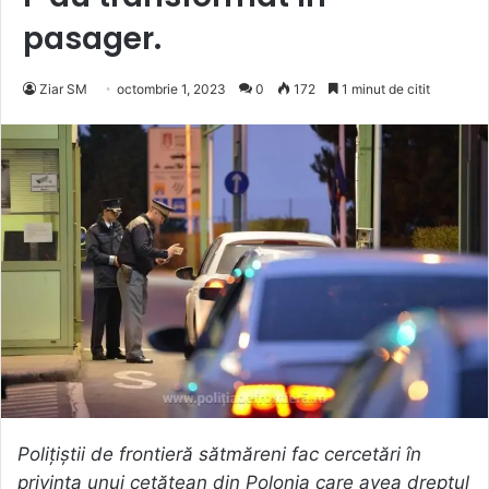
pasager.
Ziar SM
octombrie 1, 2023
0
172
1 minut de citit
Poliţiştii de frontieră sătmăreni fac cercetări în
privinţa unui cetățean din Polonia care avea dreptul