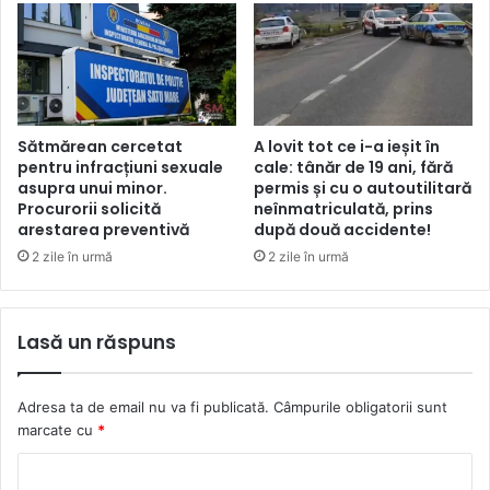
Sătmărean cercetat
A lovit tot ce i-a ieșit în
pentru infracțiuni sexuale
cale: tânăr de 19 ani, fără
asupra unui minor.
permis și cu o autoutilitară
Procurorii solicită
neînmatriculată, prins
arestarea preventivă
după două accidente!
2 zile în urmă
2 zile în urmă
Lasă un răspuns
Adresa ta de email nu va fi publicată.
Câmpurile obligatorii sunt
marcate cu
*
C