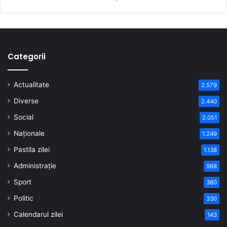
Categorii
Actualitate
2.579
Diverse
2.440
Social
2.051
Naționale
1.249
Pastila zilei
1.138
Administrație
988
Sport
380
Politic
330
Calendarul zilei
143