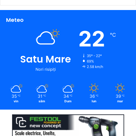
Meteo
22
℃
Satu Mare
35º - 22º
69%
2.58 km/h
Nori risipiți
35
31
34
36
39
℃
℃
℃
℃
℃
vin
sâm
Dum
lun
mar