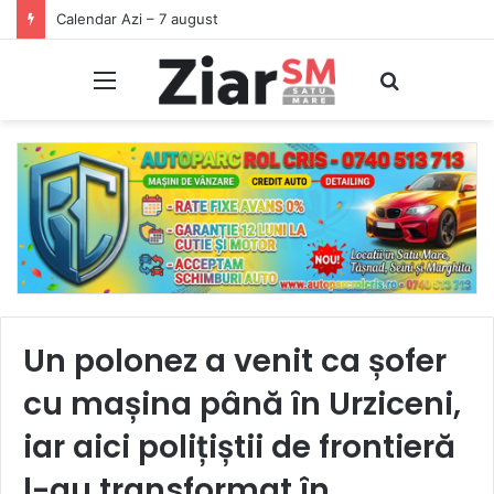
Începeți ziua cu o pastilă…de zâmbet!
Meniu
Caută
Un polonez a venit ca șofer
cu mașina până în Urziceni,
iar aici polițiștii de frontieră
l-au transformat în