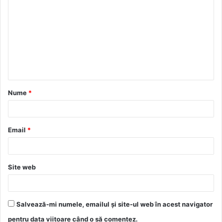
o
m
e
n
t
a
Nume
*
r
i
u
Email
*
*
Site web
Salvează-mi numele, emailul și site-ul web în acest navigator
pentru data viitoare când o să comentez.