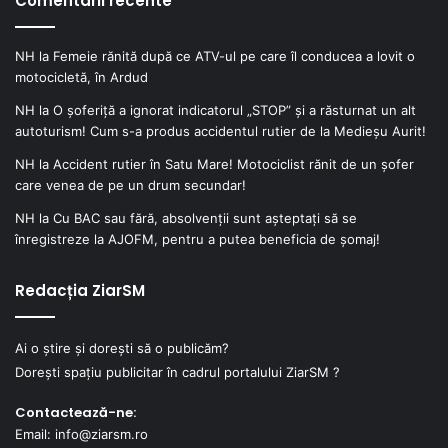
Comentarii recente
NH
la
Femeie rănită după ce ATV-ul pe care îl conducea a lovit o
motocicletă, în Ardud
NH
la
O șoferiță a ignorat indicatorul „STOP” și a răsturnat un alt
autoturism! Cum s-a produs accidentul rutier de la Medieșu Aurit!
NH
la
Accident rutier în Satu Mare! Motociclist rănit de un șofer
care venea de pe un drum secundar!
NH
la
Cu BAC sau fără, absolvenții sunt așteptați să se
înregistreze la AJOFM, pentru a putea beneficia de șomaj!
Redacția ZiarSM
Ai o știre și dorești să o publicăm?
Dorești spațiu publicitar în cadrul portalului ZiarSM ?
Contactează-ne:
Email: info@ziarsm.ro