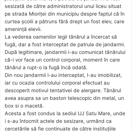
sesizată de către administratorul unui liceu situat
pe strada Mioriței din municipiu despre faptul că în
curtea școlii a pătruns fără drept un fost elev, care
amenință elevii.
La vederea oamenilor legii tânărul a încercat să
fugă, dar a fost interceptat de patrula de jandarmi.
După legitimare, jandarmii i-au comunicat tânărului
că-i vor face un control corporal, moment în care
tânărul a rupt-o la fugă încă odată.
Din nou jandarmii l-au interceptat, l-au imobilizat,
iar cu ocazia controlului corporal efectuat au
descoperit motivul tentativei de alergare. Tânărul
avea asupra sa un baston telescopic din metal, un
box si o macetă.
Acesta a fost condus la sediul IJJ Satu Mare, unde
i s-au întocmit actele de sesizare, urmând ca
cercetările să fie continuate de către instituțiile