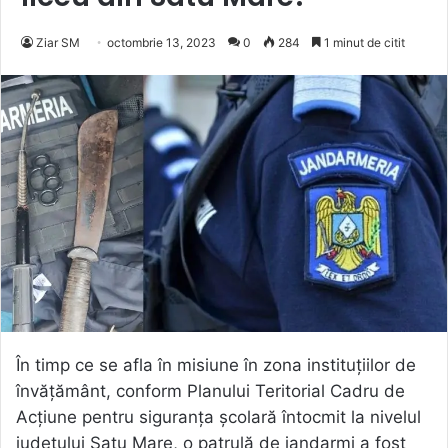
Ziar SM
octombrie 13, 2023
0
284
1 minut de citit
În timp ce se afla în misiune în zona instituțiilor de
învățământ, conform Planului Teritorial Cadru de
Acțiune pentru siguranța școlară întocmit la nivelul
județului Satu Mare, o patrulă de jandarmi a fost