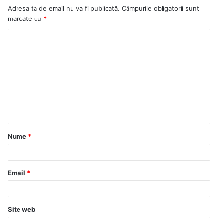
Adresa ta de email nu va fi publicată.
Câmpurile obligatorii sunt
marcate cu
*
C
o
m
e
n
t
a
Nume
*
r
i
u
Email
*
*
Site web