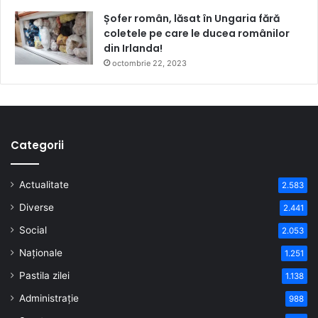
Șofer român, lăsat în Ungaria fără
coletele pe care le ducea românilor
din Irlanda!
octombrie 22, 2023
Categorii
Actualitate
2.583
Diverse
2.441
Social
2.053
Naționale
1.251
Pastila zilei
1.138
Administrație
988