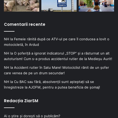
Comentarii recente
NH
la
Femeie rănită după ce ATV-ul pe care îl conducea a lovit o
motocicletă, în Ardud
NH
la
O șoferiță a ignorat indicatorul „STOP” și a răsturnat un alt
autoturism! Cum s-a produs accidentul rutier de la Medieșu Aurit!
NH
la
Accident rutier în Satu Mare! Motociclist rănit de un șofer
care venea de pe un drum secundar!
NH
la
Cu BAC sau fără, absolvenții sunt așteptați să se
înregistreze la AJOFM, pentru a putea beneficia de șomaj!
Redacția ZiarSM
Ai o știre și dorești să o publicăm?