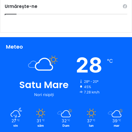
Urmărește-ne
Meteo
28
℃
Satu Mare
28º - 20º
45%
7.28 km/h
Nori risipiți
27
31
32
37
39
℃
℃
℃
℃
℃
vin
sâm
Dum
lun
mar