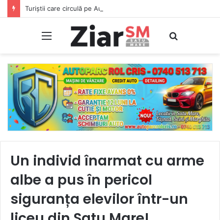
Turiștii care circulă pe Autostrada A2 spre mare sunt avertizați de autorități cu privire la obiecte metalice periculoase pe carosabil, care pot provoca explozii ale anvelopelor
Meniu
Caută
Un individ înarmat cu arme
albe a pus în pericol
siguranța elevilor într-un
liceu din Satu Mare!