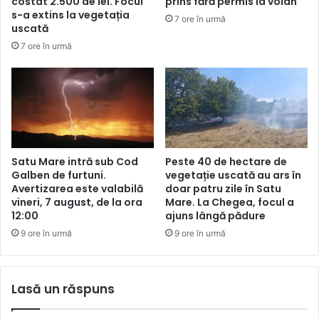
costat 2.500 de lei. Focul
prins fără permis la volan
s-a extins la vegetația
7 ore în urmă
uscată
7 ore în urmă
Satu Mare intră sub Cod
Peste 40 de hectare de
Galben de furtuni.
vegetație uscată au ars în
Avertizarea este valabilă
doar patru zile în Satu
vineri, 7 august, de la ora
Mare. La Chegea, focul a
12:00
ajuns lângă pădure
9 ore în urmă
9 ore în urmă
Lasă un răspuns