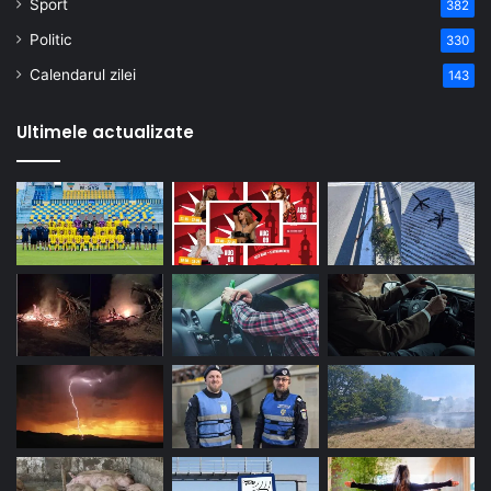
Sport
382
Politic
330
Calendarul zilei
143
Ultimele actualizate