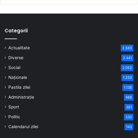
Categorii
Actualitate
2.583
Diverse
2.441
Social
2.052
Naționale
1.250
Pastila zilei
1.138
Administrație
988
Sport
381
Politic
330
Calendarul zilei
143