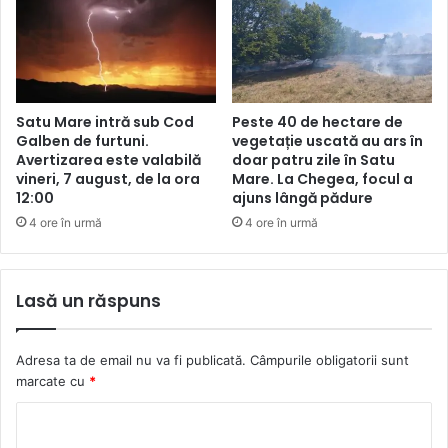
Satu Mare intră sub Cod
Peste 40 de hectare de
Galben de furtuni.
vegetație uscată au ars în
Avertizarea este valabilă
doar patru zile în Satu
vineri, 7 august, de la ora
Mare. La Chegea, focul a
12:00
ajuns lângă pădure
4 ore în urmă
4 ore în urmă
Lasă un răspuns
Adresa ta de email nu va fi publicată.
Câmpurile obligatorii sunt
marcate cu
*
C
o