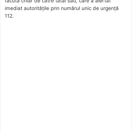
făcută chiar de către tatăl său, care a alertat
imediat autoritățile prin numărul unic de urgență
112.