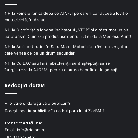
NH
la
Femeie rănită după ce ATV-ul pe care îl conducea a lovit o
motocicletă, în Ardud
NH
la
O șoferiță a ignorat indicatorul „STOP” și a răsturnat un alt
autoturism! Cum s-a produs accidentul rutier de la Medieșu Aurit!
NH
la
Accident rutier în Satu Mare! Motociclist rănit de un șofer
care venea de pe un drum secundar!
NH
la
Cu BAC sau fără, absolvenții sunt așteptați să se
înregistreze la AJOFM, pentru a putea beneficia de șomaj!
Redacția ZiarSM
Ai o știre și dorești să o publicăm?
Dorești spațiu publicitar în cadrul portalului ZiarSM ?
Contactează-ne:
Email: info@ziarsm.ro
Tel: 0775276450