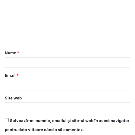
m
e
n
t
a
Nume
*
r
i
u
Email
*
*
Site web
Salvează-mi numele, emailul și site-ul web în acest navigator
pentru data viitoare când o să comentez.