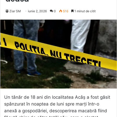
Ziar SM
iunie 2, 2026
0
516
1 minut de citit
Un tânăr de 18 ani din localitatea Acâș a fost găsit
spânzurat în noaptea de luni spre marți într-o
anexă a gospodăriei, descoperirea macabră fiind