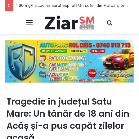
1,60 mg/l alcool în aerul expirat! Un șofer din Hotoan, prins beat criță la volan
Meniu
Caută
Tragedie în județul Satu
Mare: Un tânăr de 18 ani din
Acâș și-a pus capăt zilelor
acasă