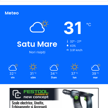
Meteo
31
℃
Satu Mare
32º - 21º
43%
3.91 km/h
Nori risipiți
32
31
34
37
39
℃
℃
℃
℃
℃
vin
sâm
Dum
lun
mar