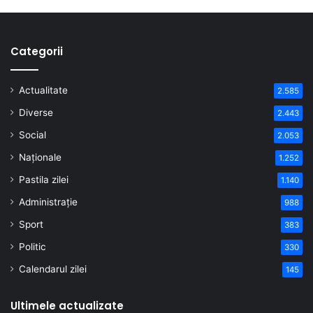
Categorii
Actualitate
2.585
Diverse
2.443
Social
2.053
Naționale
1.252
Pastila zilei
1.140
Administrație
988
Sport
383
Politic
330
Calendarul zilei
145
Ultimele actualizate