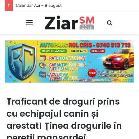
Începeți ziua cu o pastilă…de zâmbet!
Meniu
Caută
Traficant de droguri prins
cu echipajul canin și
arestat! Ținea drogurile în
pereții mansardei.