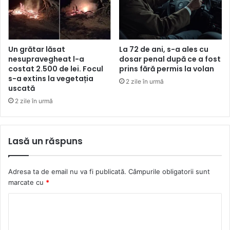
Un grătar lăsat
La 72 de ani, s-a ales cu
nesupravegheat l-a
dosar penal după ce a fost
costat 2.500 de lei. Focul
prins fără permis la volan
s-a extins la vegetația
2 zile în urmă
uscată
2 zile în urmă
Lasă un răspuns
Adresa ta de email nu va fi publicată.
Câmpurile obligatorii sunt
marcate cu
*
C
o