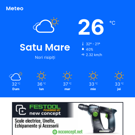
Meteo
26
℃
Satu Mare
32º - 21º
40%
2.32 km/h
Nori risipiți
32
36
37
33
33
℃
℃
℃
℃
℃
Dum
lun
mar
mie
joi