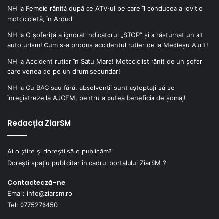
NH
la
Femeie rănită după ce ATV-ul pe care îl conducea a lovit o
motocicletă, în Ardud
NH
la
O șoferiță a ignorat indicatorul „STOP” și a răsturnat un alt
autoturism! Cum s-a produs accidentul rutier de la Medieșu Aurit!
NH
la
Accident rutier în Satu Mare! Motociclist rănit de un șofer
care venea de pe un drum secundar!
NH
la
Cu BAC sau fără, absolvenții sunt așteptați să se
înregistreze la AJOFM, pentru a putea beneficia de șomaj!
Redacția ZiarSM
Ai o știre și dorești să o publicăm?
Dorești spațiu publicitar în cadrul portalului ZiarSM ?
Contactează-ne:
Email: info@ziarsm.ro
Tel: 0775276450