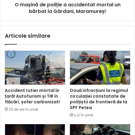
O mașină de poliție a accidentat mortal un
bărbat la Gârdani, Maramureș!
Articole similare
Accident rutier mortal în
Două infracțiuni la regimul
țară! Autoturism și TIR în
circulației constatate de
flăcări, șofer carbonizat!
polițiștii de frontieră de la
SPF Petea
23 de ore în urmă
o zi în urmă