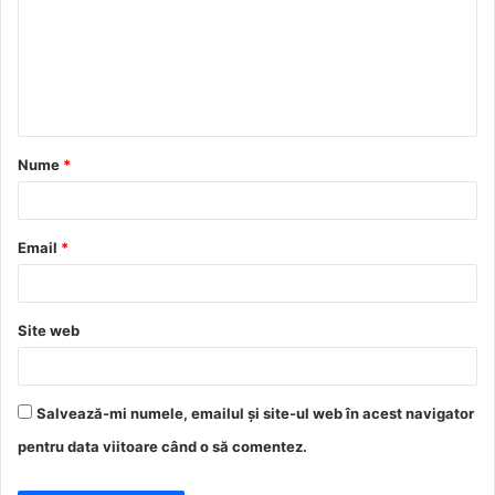
m
e
n
t
a
Nume
*
r
i
u
Email
*
*
Site web
Salvează-mi numele, emailul și site-ul web în acest navigator
pentru data viitoare când o să comentez.