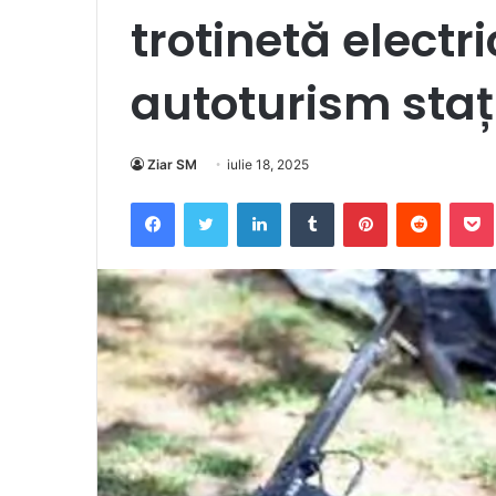
trotinetă electri
autoturism staț
Ziar SM
iulie 18, 2025
Facebook
Twitter
LinkedIn
Tumblr
Pinterest
Reddit