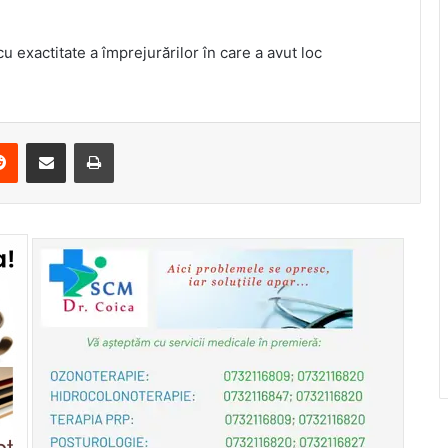
cu exactitate a împrejurărilor în care a avut loc
erest
Reddit
Share via Email
Print