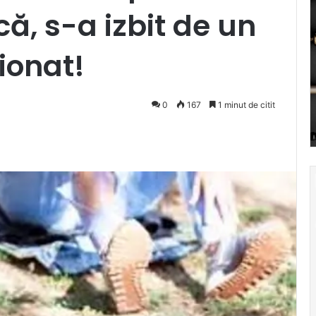
că, s-a izbit de un
ionat!
0
167
1 minut de citit
Pocket