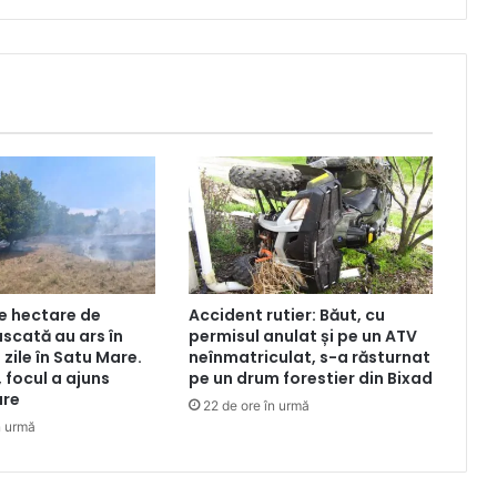
e hectare de
Accident rutier: Băut, cu
uscată au ars în
permisul anulat și pe un ATV
zile în Satu Mare.
neînmatriculat, s-a răsturnat
 focul a ajuns
pe un drum forestier din Bixad
ure
22 de ore în urmă
n urmă