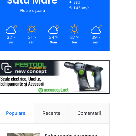
Satu Mare
38%
1.45 km/h
Ploaie ușoară
32
31
34
37
39
℃
℃
℃
℃
℃
vin
sâm
Dum
lun
mar
Populare
Recente
Comentarii
Șofer român de camion