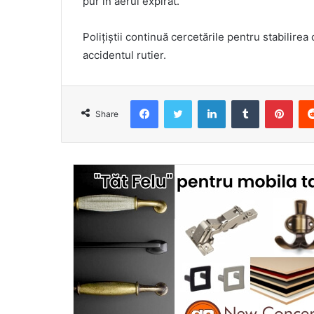
pur în aerul expirat.
Polițiștii continuă cercetările pentru stabilirea 
accidentul rutier.
Facebook
Twitter
LinkedIn
Tumblr
Pint
Share