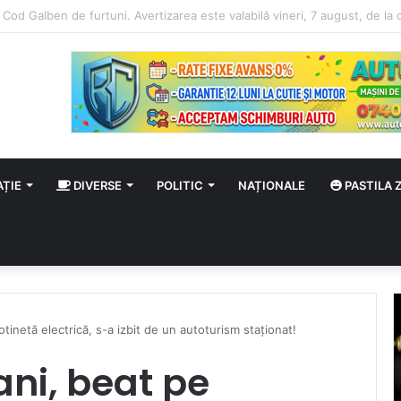
ordine și siguranță la meciul CSM Olimpia Satu Mare – CSM Reșița
AȚIE
DIVERSE
POLITIC
NAȚIONALE
PASTILA Z
tinetă electrică, s-a izbit de un autoturism staționat!
ani, beat pe