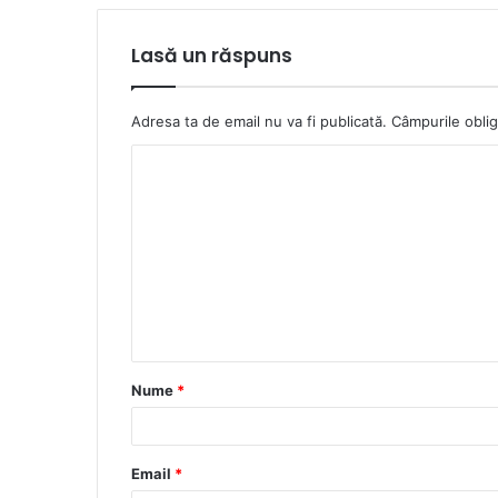
Lasă un răspuns
Adresa ta de email nu va fi publicată.
Câmpurile oblig
C
o
m
e
n
t
a
Nume
*
r
i
u
Email
*
*