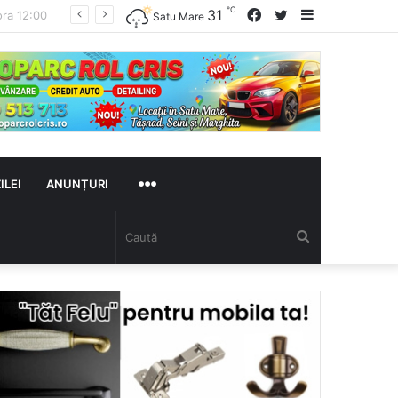
℃
Facebook
Twitter
Sidebar
31
Satu Mare
MAI
ILEI
ANUNȚURI
Caută
MULTE