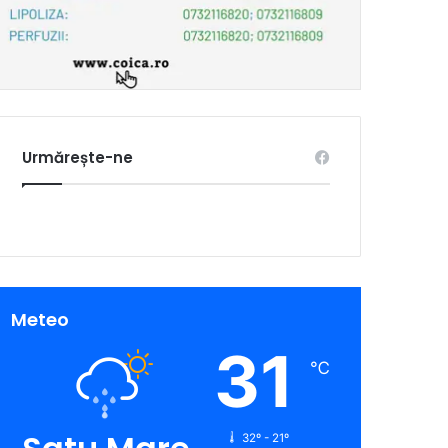
Urmărește-ne
Meteo
31
℃
32º - 21º