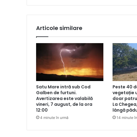
Articole similare
Satu Mare intră sub Cod
Peste 40 d
Galben de furtuni.
vegetație 
Avertizarea este valabilă
doar patru 
vineri, 7 august, de la ora
La Chegea,
12:00
lângă păd
4 minute în urmă
14 minute î