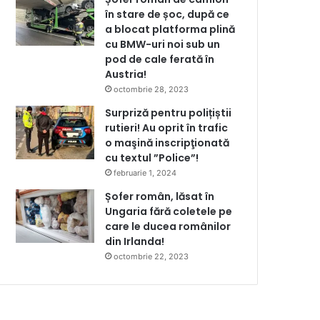
în stare de șoc, după ce
a blocat platforma plină
cu BMW-uri noi sub un
pod de cale ferată în
Austria!
octombrie 28, 2023
Surpriză pentru polițiștii
rutieri! Au oprit în trafic
o maşină inscripţionată
cu textul ”Police”!
februarie 1, 2024
Șofer român, lăsat în
Ungaria fără coletele pe
care le ducea românilor
din Irlanda!
octombrie 22, 2023