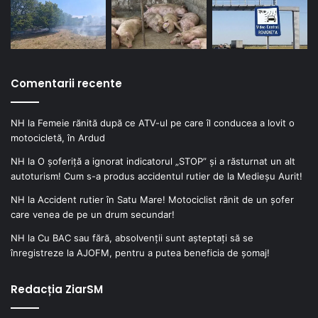
Comentarii recente
NH
la
Femeie rănită după ce ATV-ul pe care îl conducea a lovit o
motocicletă, în Ardud
NH
la
O șoferiță a ignorat indicatorul „STOP” și a răsturnat un alt
autoturism! Cum s-a produs accidentul rutier de la Medieșu Aurit!
NH
la
Accident rutier în Satu Mare! Motociclist rănit de un șofer
care venea de pe un drum secundar!
NH
la
Cu BAC sau fără, absolvenții sunt așteptați să se
înregistreze la AJOFM, pentru a putea beneficia de șomaj!
Redacția ZiarSM