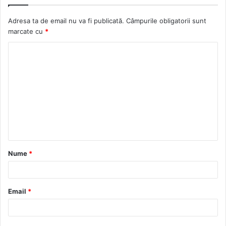
Adresa ta de email nu va fi publicată.
Câmpurile obligatorii sunt
marcate cu
*
C
o
m
e
n
t
a
Nume
*
r
i
u
Email
*
*