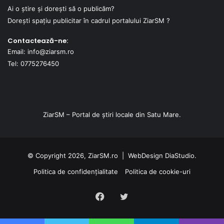
Ai o știre și dorești să o publicăm?
Dorești spațiu publicitar în cadrul portalului ZiarSM ?
Contactează-ne:
Email: info@ziarsm.ro
Tel: 0775276450
ZiarSM – Portal de știri locale din Satu Mare.
© Copyright 2026, ZiarSM.ro |
WebDesign
DiaStudio.
Politica de confidențialitate
Politica de cookie-uri
Facebook
Twitter