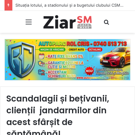
Situația lotului, a stadionului și a bugetului clubului CSM Olimpia Satu Mare. Vezi lotul complet
Meniu
Caută
Scandalagii și bețivanii,
clienții jandarmilor din
acest sfârșit de
săptămână!