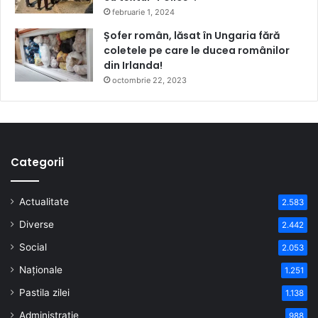
februarie 1, 2024
Șofer român, lăsat în Ungaria fără
coletele pe care le ducea românilor
din Irlanda!
octombrie 22, 2023
Categorii
Actualitate
2.583
Diverse
2.442
Social
2.053
Naționale
1.251
Pastila zilei
1.138
Administrație
988