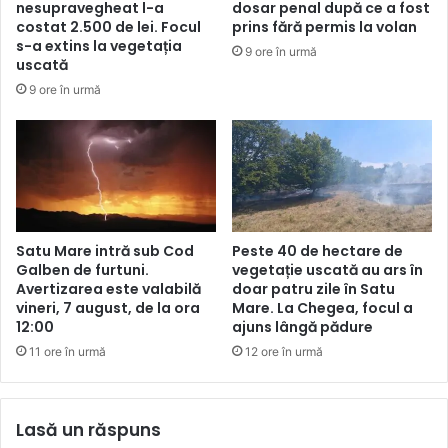
nesupravegheat l-a
dosar penal după ce a fost
costat 2.500 de lei. Focul
prins fără permis la volan
s-a extins la vegetația
9 ore în urmă
uscată
9 ore în urmă
Satu Mare intră sub Cod
Peste 40 de hectare de
Galben de furtuni.
vegetație uscată au ars în
Avertizarea este valabilă
doar patru zile în Satu
vineri, 7 august, de la ora
Mare. La Chegea, focul a
12:00
ajuns lângă pădure
11 ore în urmă
12 ore în urmă
Lasă un răspuns