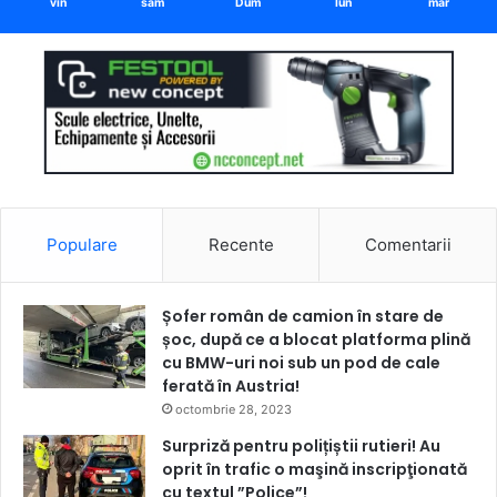
vin
sâm
Dum
lun
mar
Populare
Recente
Comentarii
Șofer român de camion în stare de
șoc, după ce a blocat platforma plină
cu BMW-uri noi sub un pod de cale
ferată în Austria!
octombrie 28, 2023
Surpriză pentru polițiștii rutieri! Au
oprit în trafic o maşină inscripţionată
cu textul ”Police”!