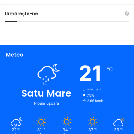
Urmărește-ne
Meteo
21
℃
Satu Mare
22º - 21º
75%
2.66 km/h
Ploaie ușoară
22
31
34
37
39
℃
℃
℃
℃
℃