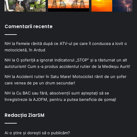
Comentarii recente
NH
la
Femeie rănită după ce ATV-ul pe care îl conducea a lovit o
motocicletă, în Ardud
NH
la
O șoferiță a ignorat indicatorul „STOP” și a răsturnat un alt
autoturism! Cum s-a produs accidentul rutier de la Medieșu Aurit!
NH
la
Accident rutier în Satu Mare! Motociclist rănit de un șofer
care venea de pe un drum secundar!
NH
la
Cu BAC sau fără, absolvenții sunt așteptați să se
înregistreze la AJOFM, pentru a putea beneficia de șomaj!
Redacția ZiarSM
Ai o știre și dorești să o publicăm?