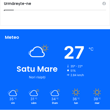
Urmărește-ne
Meteo
27
℃
Satu Mare
35º - 22º
51%
2.84 km/h
Nori risipiți
35
31
34
36
39
℃
℃
℃
℃
℃
vin
sâm
Dum
lun
mar