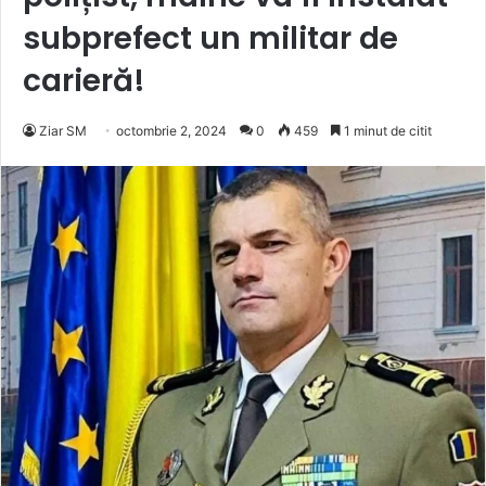
subprefect un militar de
carieră!
Ziar SM
octombrie 2, 2024
0
459
1 minut de citit