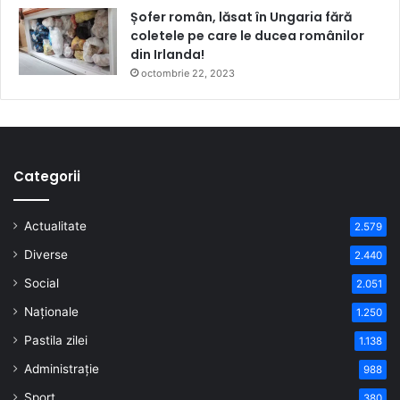
Șofer român, lăsat în Ungaria fără
coletele pe care le ducea românilor
din Irlanda!
octombrie 22, 2023
Categorii
Actualitate
2.579
Diverse
2.440
Social
2.051
Naționale
1.250
Pastila zilei
1.138
Administrație
988
Sport
380