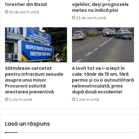
forestier din Bixad
vijeliilor, deși prognozele
meteo nu indică ploi
20 de ore în urmă
23 de ore în urmă
Sătmărean cercetat
A lovit tot ce i-a ieșit în
pentru infracțiuni sexuale
cale: tânăr de 19 ani, fără
asupra unui minor.
permis și cu o autoutilitară
Procurorii solicită
neînmatriculată, prins
arestarea preventivă
după două accidente!
2 zile în urmă
2 zile în urmă
Lasă un răspuns