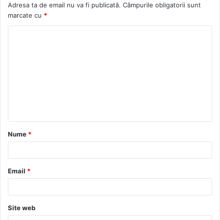
Adresa ta de email nu va fi publicată.
Câmpurile obligatorii sunt
marcate cu
*
C
o
m
e
n
t
a
Nume
*
r
i
u
Email
*
*
Site web