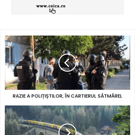
RAZIE A POLIȚIȘTILOR, ÎN CARTIERUL SĂTMĂREL