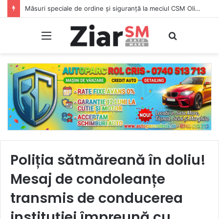
Măsuri speciale de ordine și siguranță la meciul CSM Olimpia Satu Mare – CSM Reșița
Meniu
Caută
Poliția sătmăreană în doliu!
Mesaj de condoleanțe
transmis de conducerea
instituției împreună cu