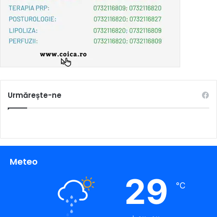
Urmărește-ne
Meteo
29
℃