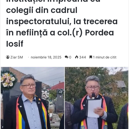
colegii din cadrul
inspectoratului, la trecerea
în neființă a col.(r) Pordea
Iosif
Ziar SM
noiembrie 18, 2025
0
344
1 minut de citit