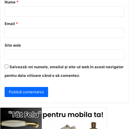
Nume
*
r
i
u
Email
*
*
Site web
Salvează-mi numele, emailul și site-ul web în acest navigator
pentru data viitoare când o să comentez.