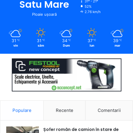
Satu Mare
31º - 21º
52%
2.76 km/h
Ploaie ușoară
31
31
34
37
39
℃
℃
℃
℃
℃
vin
sâm
Dum
lun
mar
Populare
Recente
Comentarii
Șofer român de camion în stare de