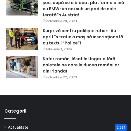
șoc, după ce a blocat platforma plină
cu BMW-uri noi sub un pod de cale
ferată în Austria!
octombrie 28, 2023
Surpriză pentru polițiștii rutieri! Au
oprit în trafic o maşină inscripţionată
cu textul ”Police”!
februarie 1, 2024
Șofer român, lăsat în Ungaria fără
coletele pe care le ducea românilor
din Irlanda!
octombrie 22, 2023
Categorii
Actualitate
2.581