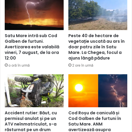
Satu Mare intră sub Cod
Peste 40 de hectare de
Galben de furtuni.
vegetație uscată au ars în
Avertizarea este valabilă
doar patru zile în Satu
vineri, 7 august, de la ora
Mare. La Chegea, focul a
12:00
ajuns lângă pădure
o oră în urmă
2 ore în urmă
Accident rutier: Băut, cu
Cod Roșu de caniculă și
permisul anulat și pe un
Cod Galben de furtuni în
ATV neînmatriculat, s-a
Satu Mare. ANM
răsturnat pe un drum
avertizează asupra