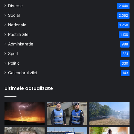
Diverse
2.440
Social
2.052
Naționale
1.250
Pastila zilei
1.138
Administrație
988
Sport
381
Politic
330
Calendarul zilei
143
Ultimele actualizate