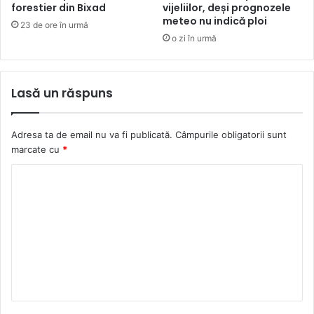
forestier din Bixad
vijeliilor, deși prognozele
meteo nu indică ploi
23 de ore în urmă
o zi în urmă
Lasă un răspuns
Adresa ta de email nu va fi publicată.
Câmpurile obligatorii sunt
marcate cu
*
C
o
m
e
n
t
a