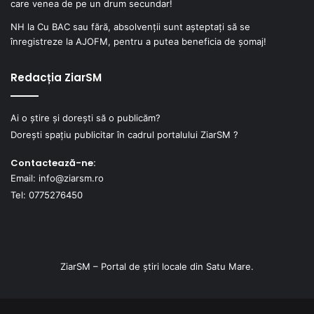
care venea de pe un drum secundar!
NH
la
Cu BAC sau fără, absolvenții sunt așteptați să se
înregistreze la AJOFM, pentru a putea beneficia de șomaj!
Redacția ZiarSM
Ai o știre și dorești să o publicăm?
Dorești spațiu publicitar în cadrul portalului ZiarSM ?
Contactează-ne:
Email: info@ziarsm.ro
Tel: 0775276450
ZiarSM – Portal de știri locale din Satu Mare.