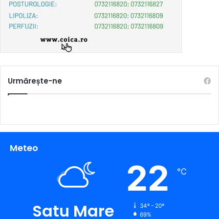
Urmărește-ne
Meteo
22
℃
Satu Mare
34º - 20º
69%