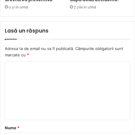
o zi în urmă
2 zile în urmă
Lasă un răspuns
Adresa ta de email nu va fi publicată.
Câmpurile obligatorii sunt
marcate cu
*
C
o
m
e
n
t
a
Nume
*
r