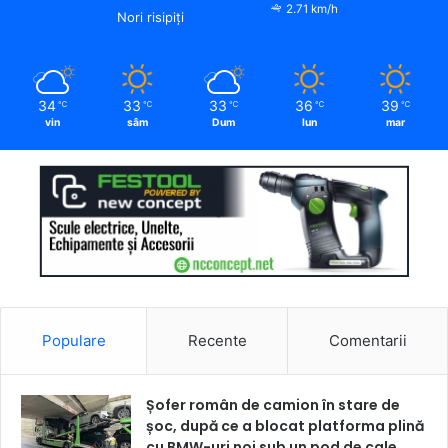
2.71 km/h
Nori risipiți
34
33
33
36
39
℃
℃
℃
℃
℃
vin
sâm
Dum
lun
mar
Populare
Recente
Comentarii
Șofer român de camion în stare de
șoc, după ce a blocat platforma plină
cu BMW-uri noi sub un pod de cale