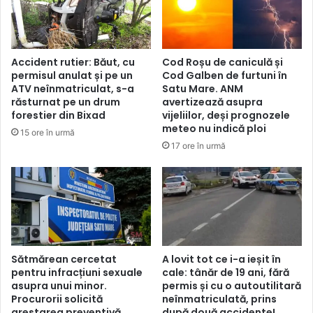
Accident rutier: Băut, cu
Cod Roșu de caniculă și
permisul anulat și pe un
Cod Galben de furtuni în
ATV neînmatriculat, s-a
Satu Mare. ANM
răsturnat pe un drum
avertizează asupra
forestier din Bixad
vijeliilor, deși prognozele
meteo nu indică ploi
15 ore în urmă
17 ore în urmă
Sătmărean cercetat
A lovit tot ce i-a ieșit în
pentru infracțiuni sexuale
cale: tânăr de 19 ani, fără
asupra unui minor.
permis și cu o autoutilitară
Procurorii solicită
neînmatriculată, prins
arestarea preventivă
după două accidente!