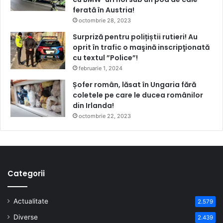
ferată în Austria!
octombrie 28, 2023
Surpriză pentru polițiștii rutieri! Au
oprit în trafic o maşină inscripţionată
cu textul ”Police”!
februarie 1, 2024
Șofer român, lăsat în Ungaria fără
coletele pe care le ducea românilor
din Irlanda!
octombrie 22, 2023
Categorii
Actualitate
2.579
Diverse
2.439