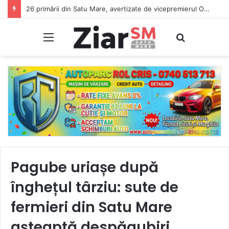
26 primării din Satu Mare, avertizate de vicepremierul Oana Gheorghiu: Dacă nu se înscriu în Ghișeul.ro, pierd bani de la bugetul de stat
Meniu
Caută
Pagube uriașe după
înghețul târziu: sute de
fermieri din Satu Mare
așteaptă despăgubiri