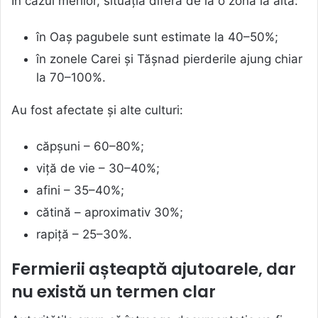
În cazul merilor, situația diferă de la o zonă la alta:
în Oaș pagubele sunt estimate la 40–50%;
în zonele Carei și Tășnad pierderile ajung chiar
la 70–100%.
Au fost afectate și alte culturi:
căpșuni – 60–80%;
viță de vie – 30–40%;
afini – 35–40%;
cătină – aproximativ 30%;
rapiță – 25–30%.
Fermierii așteaptă ajutoarele, dar
nu există un termen clar