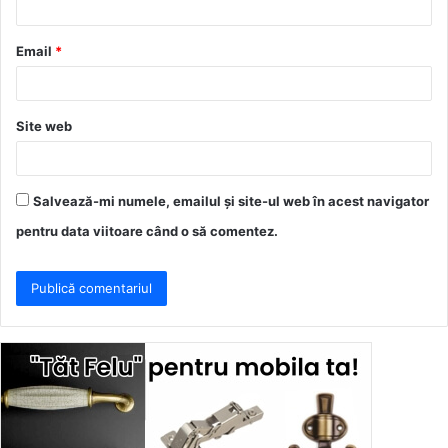
i
u
Email
*
*
Site web
Salvează-mi numele, emailul și site-ul web în acest navigator
pentru data viitoare când o să comentez.