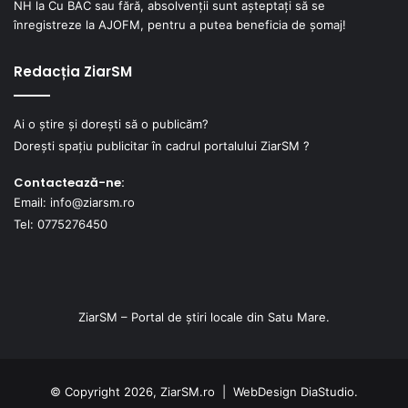
NH
la
Cu BAC sau fără, absolvenții sunt așteptați să se
înregistreze la AJOFM, pentru a putea beneficia de șomaj!
Redacția ZiarSM
Ai o știre și dorești să o publicăm?
Dorești spațiu publicitar în cadrul portalului ZiarSM ?
Contactează-ne:
Email: info@ziarsm.ro
Tel: 0775276450
ZiarSM – Portal de știri locale din Satu Mare.
© Copyright 2026, ZiarSM.ro |
WebDesign
DiaStudio.