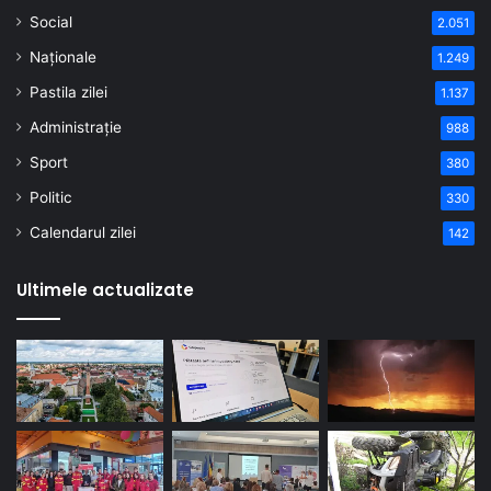
Social
2.051
Naționale
1.249
Pastila zilei
1.137
Administrație
988
Sport
380
Politic
330
Calendarul zilei
142
Ultimele actualizate