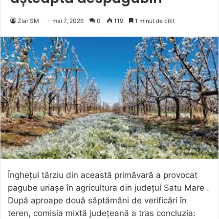
Ziar SM
mai 7, 2026
0
119
1 minut de citit
Înghețul târziu din această primăvară a provocat
pagube uriașe în agricultura din județul Satu Mare .
După aproape două săptămâni de verificări în
teren, comisia mixtă județeană a tras concluzia: