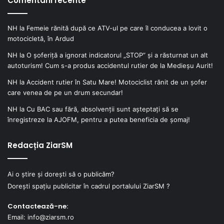
Comentarii recente
NH
la
Femeie rănită după ce ATV-ul pe care îl conducea a lovit o
motocicletă, în Ardud
NH
la
O șoferiță a ignorat indicatorul „STOP” și a răsturnat un alt
autoturism! Cum s-a produs accidentul rutier de la Medieșu Aurit!
NH
la
Accident rutier în Satu Mare! Motociclist rănit de un șofer
care venea de pe un drum secundar!
NH
la
Cu BAC sau fără, absolvenții sunt așteptați să se
înregistreze la AJOFM, pentru a putea beneficia de șomaj!
Redacția ZiarSM
Ai o știre și dorești să o publicăm?
Dorești spațiu publicitar în cadrul portalului ZiarSM ?
Contactează-ne:
Email: info@ziarsm.ro