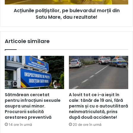
Acțiunile polițiștilor, pe bulevardul morții din
Satu Mare, dau rezultate!
Articole similare
Sătmărean cercetat
A lovit tot ce i-a ieșit în
pentru infracțiuni sexuale
cale: tânăr de 19 ani, fără
asupra unui minor.
permis și cu o autoutilitară
Procurorii solicită
neînmatriculată, prins
arestarea preventivă
după două accidente!
14 ore în urmă
20 de ore în urmă