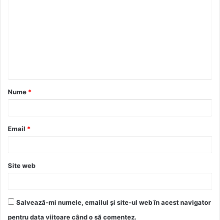
o
m
e
n
t
a
Nume
*
r
i
u
Email
*
*
Site web
Salvează-mi numele, emailul și site-ul web în acest navigator
pentru data viitoare când o să comentez.