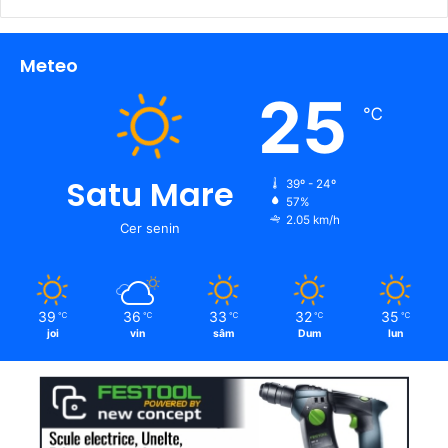
Meteo
25
℃
Satu Mare
39º - 24º
57%
2.05 km/h
Cer senin
39
36
33
32
35
℃
℃
℃
℃
℃
joi
vin
sâm
Dum
lun