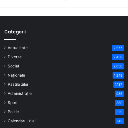
Categorii
Actualitate
2.577
Diverse
2.438
Social
2.050
Naționale
1.248
Pastila zilei
1.137
Administrație
986
Sport
380
Politic
329
Calendarul zilei
142