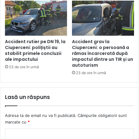
Accident rutier pe DN 19, la
Accident grav la
Ciuperceni: polițiștii au
Ciuperceni: o persoană a
stabilit primele concluzii
rămas încarcerată după
ale impactului
impactul dintre un TIR și un
autoturism
23 de ore în urmă
23 de ore în urmă
Lasă un răspuns
Adresa ta de email nu va fi publicată.
Câmpurile obligatorii sunt
marcate cu
*
C