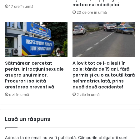
meteo nu indică ploi
17 ore în urmă
20 de ore în urmă
Sătmărean cercetat
A lovit tot ce i-a ieșit în
pentru infracțiuni sexuale
cale: tânăr de 19 ani, fără
asupra unui minor.
permis și cu o autoutilitară
Procurorii solicită
neînmatriculată, prins
arestarea preventivă
după două accidente!
o zi în urmă
2 zile în urmă
Lasă un răspuns
Adresa ta de email nu va fi publicată.
Câmpurile obligatorii sunt