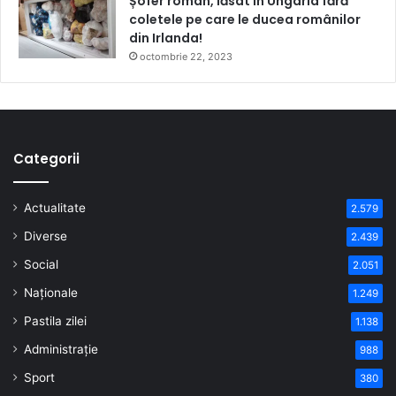
Șofer român, lăsat în Ungaria fără
coletele pe care le ducea românilor
din Irlanda!
octombrie 22, 2023
Categorii
Actualitate
2.579
Diverse
2.439
Social
2.051
Naționale
1.249
Pastila zilei
1.138
Administrație
988
Sport
380