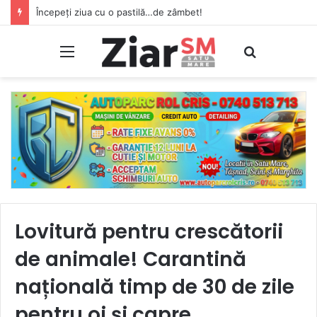
Valul de căldură afectează programul Turnului Pompierilor din Satu Mare: va fi închis până pe 10 august
Meniu
Caută
Lovitură pentru crescătorii
de animale! Carantină
națională timp de 30 de zile
pentru oi și capre