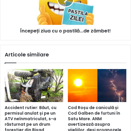
Începeți ziua cu o pastilă...de zâmbet!
Articole similare
Accident rutier: Băut, cu
Cod Roșu de caniculă și
permisul anulat și pe un
Cod Galben de furtuni în
ATV neînmatriculat, s-a
Satu Mare. ANM
răsturnat pe un drum
avertizează asupra
forestier din Bixad
vijeliilor, deși prognozele