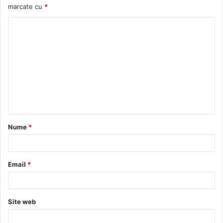
marcate cu
*
C
o
m
e
n
t
a
Nume
*
r
i
u
Email
*
*
Site web