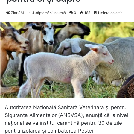
Ziar SM
4 săptămâni în urmă
0
188
1 minut de citit
Autoritatea Națională Sanitară Veterinară și pentru
Siguranța Alimentelor (ANSVSA), anunță că la nivel
național se va institui carantină pentru 30 de zile
pentru izolarea și combaterea Pestei