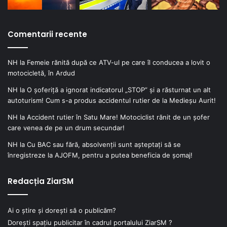
Comentarii recente
NH
la
Femeie rănită după ce ATV-ul pe care îl conducea a lovit o
motocicletă, în Ardud
NH
la
O șoferiță a ignorat indicatorul „STOP” și a răsturnat un alt
autoturism! Cum s-a produs accidentul rutier de la Medieșu Aurit!
NH
la
Accident rutier în Satu Mare! Motociclist rănit de un șofer
care venea de pe un drum secundar!
NH
la
Cu BAC sau fără, absolvenții sunt așteptați să se
înregistreze la AJOFM, pentru a putea beneficia de șomaj!
Redacția ZiarSM
Ai o știre și dorești să o publicăm?
Dorești spațiu publicitar în cadrul portalului ZiarSM ?