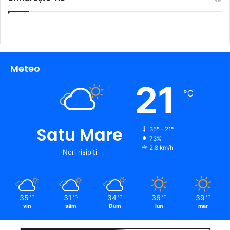
Meteo
21
℃
Satu Mare
35º - 21º
73%
2.8 km/h
Nori risipiți
35
31
34
36
39
℃
℃
℃
℃
℃
vin
sâm
Dum
lun
mar