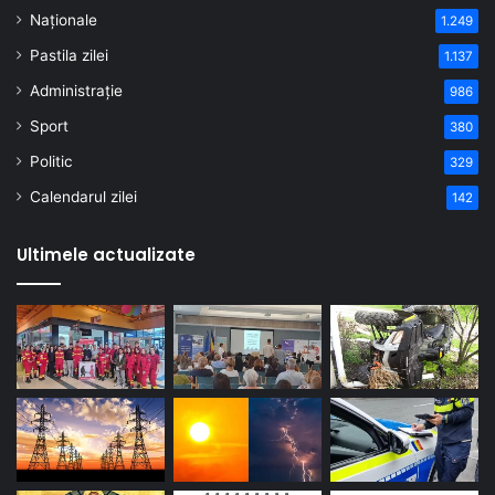
Naționale
1.249
Pastila zilei
1.137
Administrație
986
Sport
380
Politic
329
Calendarul zilei
142
Ultimele actualizate