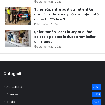
octombrie 28, 2023
Surpriză pentru polițiștii rutieri! Au
oprit în trafic o maşină inscripţionată
cu textul ”Police”!
februarie 1, 2024
Șofer român, lăsat în Ungaria fără
coletele pe care le ducea românilor
din Irlanda!
octombrie 22, 2023
Categorii
Actualitate
2.579
Diverse
2.439
Social
2.051