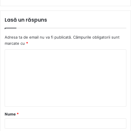
Lasă un răspuns
Adresa ta de email nu va fi publicată.
Câmpurile obligatorii sunt
marcate cu
*
C
o
m
e
n
t
a
Nume
*
r
i