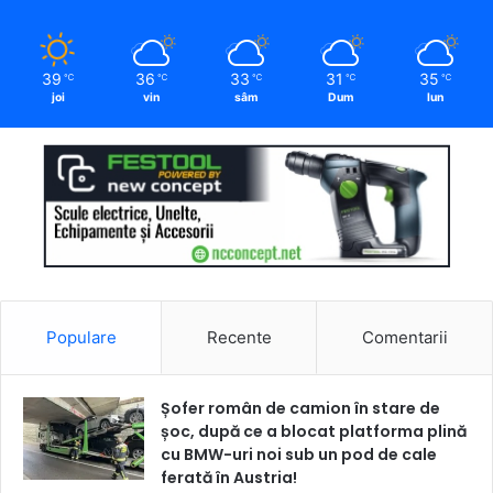
39
36
33
31
35
℃
℃
℃
℃
℃
joi
vin
sâm
Dum
lun
Populare
Recente
Comentarii
Șofer român de camion în stare de
șoc, după ce a blocat platforma plină
cu BMW-uri noi sub un pod de cale
ferată în Austria!