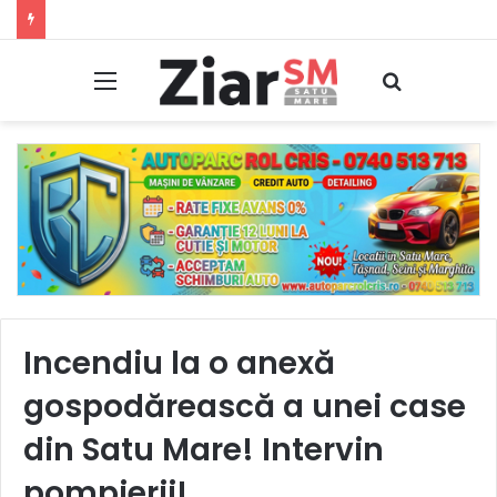
Accident rutier: Băut, cu permisul anulat și pe un ATV neînmatriculat, s-a răsturnat pe un drum forestier din Bixad
Meniu
Caută
Incendiu la o anexă
gospodărească a unei case
din Satu Mare! Intervin
pompierii!