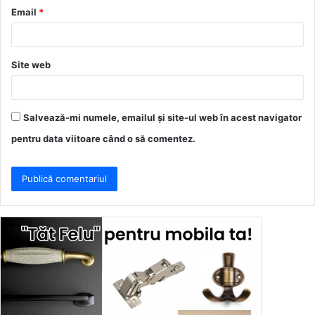
u
Email
*
*
Site web
Salvează-mi numele, emailul și site-ul web în acest navigator
pentru data viitoare când o să comentez.