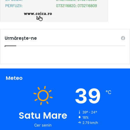
Urmărește-ne
Meteo
39
℃
Satu Mare
39º - 24º
18%
2.79 km/h
Cer senin