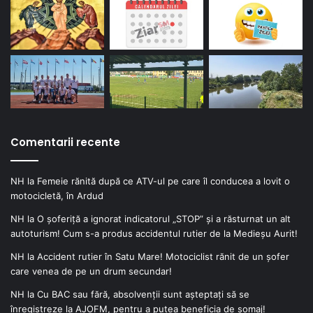
Comentarii recente
NH
la
Femeie rănită după ce ATV-ul pe care îl conducea a lovit o
motocicletă, în Ardud
NH
la
O șoferiță a ignorat indicatorul „STOP” și a răsturnat un alt
autoturism! Cum s-a produs accidentul rutier de la Medieșu Aurit!
NH
la
Accident rutier în Satu Mare! Motociclist rănit de un șofer
care venea de pe un drum secundar!
NH
la
Cu BAC sau fără, absolvenții sunt așteptați să se
înregistreze la AJOFM, pentru a putea beneficia de șomaj!