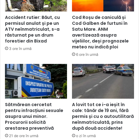
Accident rutier: Băut, cu
Cod Roșu de caniculă și
permisul anulat și pe un
Cod Galben de furtuni în
ATV neînmatriculat, s-a
Satu Mare. ANM
răsturnat pe un drum
avertizează asupra
forestier din Bixad
vijeliilor, deși prognozele
meteo nu indică ploi
3 ore în urmă
6 ore în urmă
Sătmărean cercetat
A lovit tot ce i-a ieșit în
pentru infracțiuni sexuale
cale: tânăr de 19 ani, fără
asupra unui minor.
permis și cu o autoutilitară
Procurorii solicită
neînmatriculată, prins
arestarea preventivă
după două accidente!
21 de ore în urmă
o zi în urmă