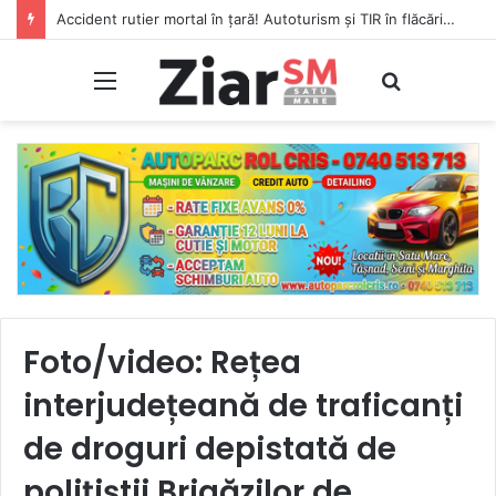
Accident rutier mortal în țară! Autoturism și TIR în flăcări, șofer carbonizat!
Meniu
Caută
Foto/video: Rețea
interjudețeană de traficanți
de droguri depistată de
polițiștii Brigăzilor de