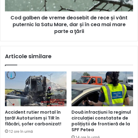
Cod galben de vreme deosebit de rece și vânt
puternic la Satu Mare, dar și în cea mai mare
parte a ţării
Articole similare
Accident rutier mortal în
Două infracțiuni la regimul
țară! Autoturism și TIR în
circulației constatate de
flăcări, șofer carbonizat!
polițiștii de frontieră de la
SPF Petea
12 ore în urmă
14 ore în urmă