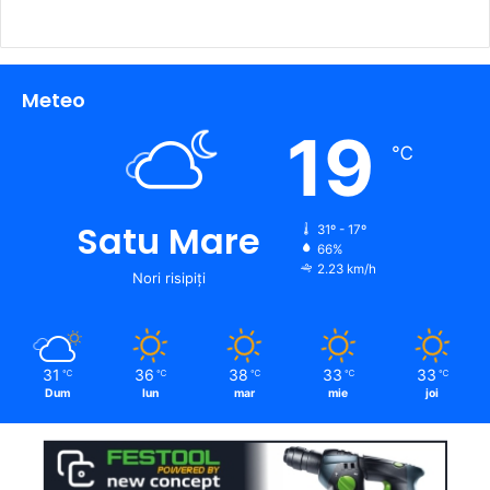
Meteo
19
℃
Satu Mare
31º - 17º
66%
2.23 km/h
Nori risipiți
31
36
38
33
33
℃
℃
℃
℃
℃
Dum
lun
mar
mie
joi