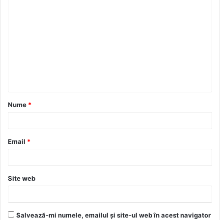
C
o
m
e
n
t
a
Nume
*
r
i
u
Email
*
*
Site web
Salvează-mi numele, emailul și site-ul web în acest navigator