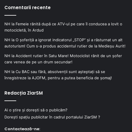
Comentarii recente
NH
la
Femeie rănită după ce ATV-ul pe care îl conducea a lovit o
motocicletă, în Ardud
NH
la
O șoferiță a ignorat indicatorul „STOP” și a răsturnat un alt
autoturism! Cum s-a produs accidentul rutier de la Medieșu Aurit!
NH
la
Accident rutier în Satu Mare! Motociclist rănit de un șofer
care venea de pe un drum secundar!
NH
la
Cu BAC sau fără, absolvenții sunt așteptați să se
înregistreze la AJOFM, pentru a putea beneficia de șomaj!
Redacția ZiarSM
Ai o știre și dorești să o publicăm?
Dorești spațiu publicitar în cadrul portalului ZiarSM ?
Contactează-ne: