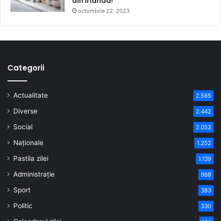
din Irlanda!
octombrie 22, 2023
Categorii
Actualitate
2.585
Diverse
2.442
Social
2.053
Naționale
1.252
Pastila zilei
1.139
Administrație
988
Sport
383
Politic
330