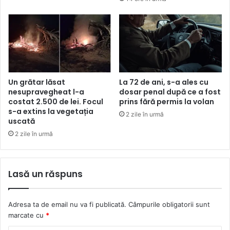
Un grătar lăsat
La 72 de ani, s-a ales cu
nesupravegheat l-a
dosar penal după ce a fost
costat 2.500 de lei. Focul
prins fără permis la volan
s-a extins la vegetația
2 zile în urmă
uscată
2 zile în urmă
Lasă un răspuns
Adresa ta de email nu va fi publicată.
Câmpurile obligatorii sunt
marcate cu
*