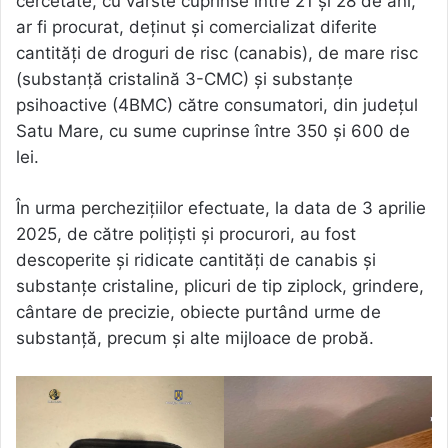
cercetate, cu vârste cuprinse între 21 și 28 de ani,
ar fi procurat, deținut și comercializat diferite
cantități de droguri de risc (canabis), de mare risc
(substanță cristalină 3-CMC) și substanțe
psihoactive (4BMC) către consumatori, din județul
Satu Mare, cu sume cuprinse între 350 și 600 de
lei.
În urma perchezițiilor efectuate, la data de 3 aprilie
2025, de către polițiști și procurori, au fost
descoperite și ridicate cantități de canabis și
substanțe cristaline, plicuri de tip ziplock, grindere,
cântare de precizie, obiecte purtând urme de
substanță, precum și alte mijloace de probă.