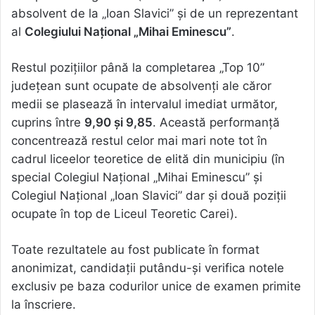
absolvent de la „Ioan Slavici” și de un reprezentant
al
Colegiului Național „Mihai Eminescu”
.
Restul pozițiilor până la completarea „Top 10”
județean sunt ocupate de absolvenți ale căror
medii se plasează în intervalul imediat următor,
cuprins între
9,90 și 9,85
. Această performanță
concentrează restul celor mai mari note tot în
cadrul liceelor teoretice de elită din municipiu (în
special Colegiul Național „Mihai Eminescu” și
Colegiul Național „Ioan Slavici” dar și două poziții
ocupate în top de Liceul Teoretic Carei).
Toate rezultatele au fost publicate în format
anonimizat, candidații putându-și verifica notele
exclusiv pe baza codurilor unice de examen primite
la înscriere.