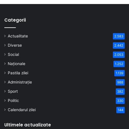
Categorii
Actualitate
2.583
Diverse
2.442
Social
2.053
Naționale
1.252
Pastila zilei
1.139
Administrație
988
Sport
382
Politic
330
Calendarul zilei
144
Ultimele actualizate