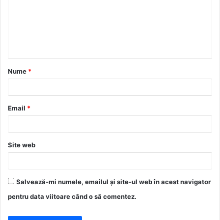
e
n
t
a
Nume
*
r
i
u
Email
*
*
Site web
Salvează-mi numele, emailul și site-ul web în acest navigator
pentru data viitoare când o să comentez.