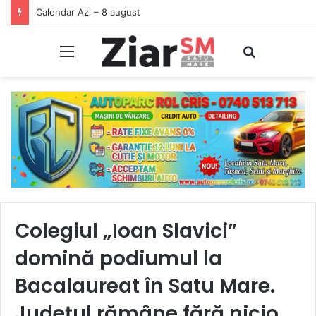
Începeți ziua cu o pastilă…de zâmbet!
Meniu
Caută
Colegiul „Ioan Slavici”
domină podiumul la
Bacalaureat în Satu Mare.
Județul rămâne fără nicio