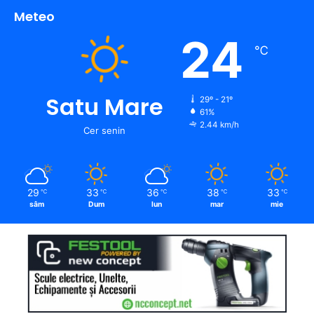
Meteo
24
℃
Satu Mare
29º - 21º
61%
2.44 km/h
Cer senin
29
33
36
38
33
℃
℃
℃
℃
℃
sâm
Dum
lun
mar
mie