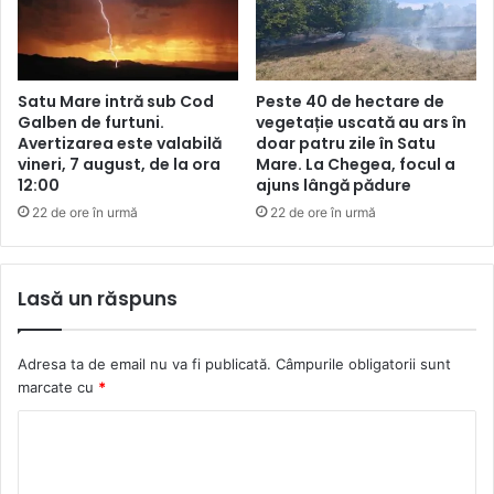
Satu Mare intră sub Cod
Peste 40 de hectare de
Galben de furtuni.
vegetație uscată au ars în
Avertizarea este valabilă
doar patru zile în Satu
vineri, 7 august, de la ora
Mare. La Chegea, focul a
12:00
ajuns lângă pădure
22 de ore în urmă
22 de ore în urmă
Lasă un răspuns
Adresa ta de email nu va fi publicată.
Câmpurile obligatorii sunt
marcate cu
*
C
o
m