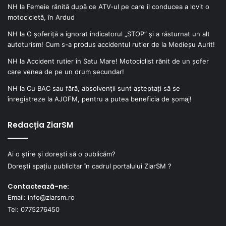
NH
la
Femeie rănită după ce ATV-ul pe care îl conducea a lovit o
motocicletă, în Ardud
NH
la
O șoferiță a ignorat indicatorul „STOP” și a răsturnat un alt
autoturism! Cum s-a produs accidentul rutier de la Medieșu Aurit!
NH
la
Accident rutier în Satu Mare! Motociclist rănit de un șofer
care venea de pe un drum secundar!
NH
la
Cu BAC sau fără, absolvenții sunt așteptați să se
înregistreze la AJOFM, pentru a putea beneficia de șomaj!
Redacția ZiarSM
Ai o știre și dorești să o publicăm?
Dorești spațiu publicitar în cadrul portalului ZiarSM ?
Contactează-ne:
Email: info@ziarsm.ro
Tel: 0775276450