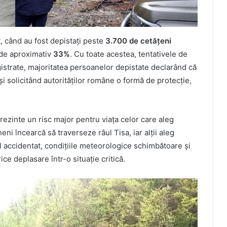
, când au fost depistați peste
3.700 de cetățeni
 de aproximativ
33%
. Cu toate acestea, tentativele de
egistrate, majoritatea persoanelor depistate declarând că
și solicitând autorităților române o formă de protecție,
rezinte un risc major pentru viața celor care aleg
eni încearcă să traverseze râul Tisa, iar alții aleg
l accidentat, condițiile meteorologice schimbătoare și
e deplasare într-o situație critică.