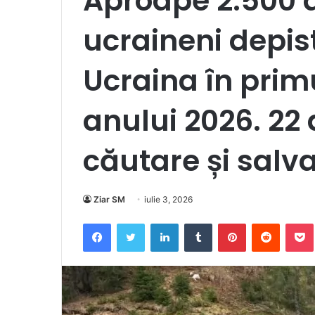
Aproape 2.500 d
ucraineni depist
Ucraina în prim
anului 2026. 22
căutare și salv
Ziar SM
iulie 3, 2026
Facebook
Twitter
LinkedIn
Tumblr
Pinterest
Reddit