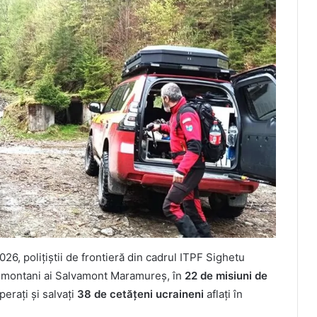
026, polițiștii de frontieră din cadrul ITPF Sighetu
ii montani ai Salvamont Maramureș, în
22 de misiuni de
perați și salvați
38 de cetățeni ucraineni
aflați în