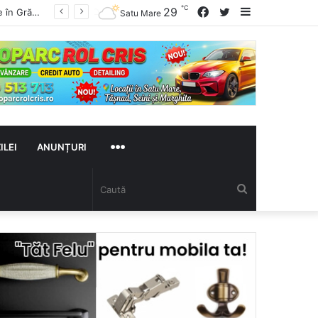
℃
Facebook
Twitter
Sidebar
29
Turiștii care circulă pe Autostrada A2 spre mare sunt avertizați de autorități cu privire la obiecte metalice periculoase pe carosabil, care pot provoca explozii ale anvelopelor
Satu Mare
MAI
ILEI
ANUNȚURI
Caută
MULTE