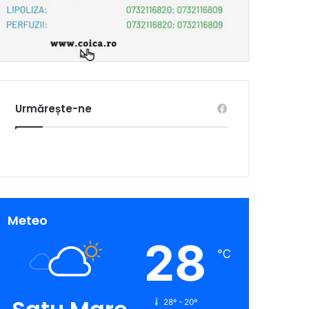
Urmărește-ne
Meteo
28
℃
28º - 20º