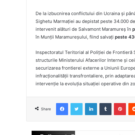
De la izbucnirea conflictului din Ucraina și până
Sighetu Marmației au depistat peste 34.000 de 
intervenit alături de Salvamont Maramureș în
p
în Munții Maramureșului, fiind salvați
peste 43
Inspectoratul Teritorial al Poliției de Frontie
structurile Ministerului Afacerilor Interne și ce
securizarea frontierei externe a Uniunii Europe
infracționalității transfrontaliere, prin adapta
intervenție la evoluția situației operative din
Facebook
Twitter
LinkedIn
Tumblr
Pint
Share