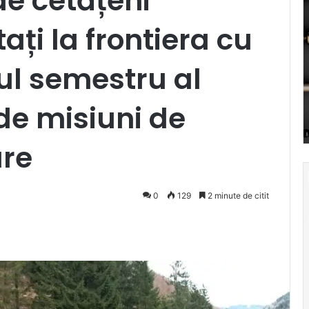
e cetățeni
ați la frontiera cu
ul semestru al
 de misiuni de
are
0
129
2 minute de citit
Pocket