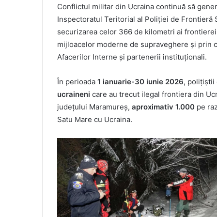
Conflictul militar din Ucraina continuă să genere
Inspectoratul Teritorial al Poliției de Fronti
securizarea celor 366 de kilometri ai frontiere
mijloacelor moderne de supraveghere și prin co
Afacerilor Interne și partenerii instituționali.
În perioada
1 ianuarie-30 iunie 2026
, polițișt
ucraineni
care au trecut ilegal frontiera din U
județului Maramureș,
aproximativ 1.000
pe raz
Satu Mare cu Ucraina.