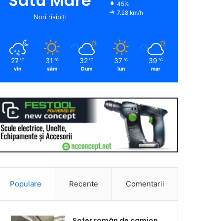
Satu Mare
45%
7.28 km/h
Nori risipiți
27
31
32
37
39
℃
℃
℃
℃
℃
vin
sâm
Dum
lun
mar
Populare
Recente
Comentarii
Șofer român de camion