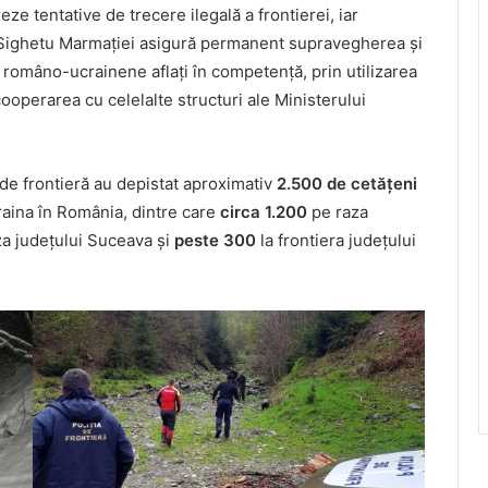
ze tentative de trecere ilegală a frontierei, iar
eră Sighetu Marmației asigură permanent supravegherea și
i româno-ucrainene aflați în competență, prin utilizarea
operarea cu celelalte structuri ale Ministerului
ii de frontieră au depistat aproximativ
2.500 de cetățeni
craina în România, dintre care
circa 1.200
pe raza
a județului Suceava și
peste 300
la frontiera județului