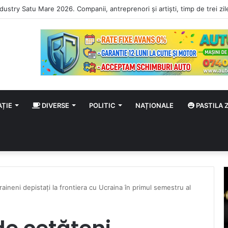
AȚIE
DIVERSE
POLITIC
NAȚIONALE
PASTILA Z
ineni depistați la frontiera cu Ucraina în primul semestru al