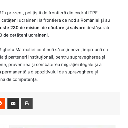
 în prezent, polițiștii de frontieră din cadrul ITPF
cetățeni ucraineni la frontiera de nod a României și au
este 230 de misiuni de căutare și salvare
desfășurate
0 de cetățeni ucraineni
.
ră Sighetu Marmației continuă să acționeze, împreună cu
ilalți parteneri instituționali, pentru supravegherea și
ne, prevenirea și combaterea migrației ilegale și a
rea permanentă a dispozitivului de supraveghere și
 zona de competență.
erest
Reddit
Share via Email
Print