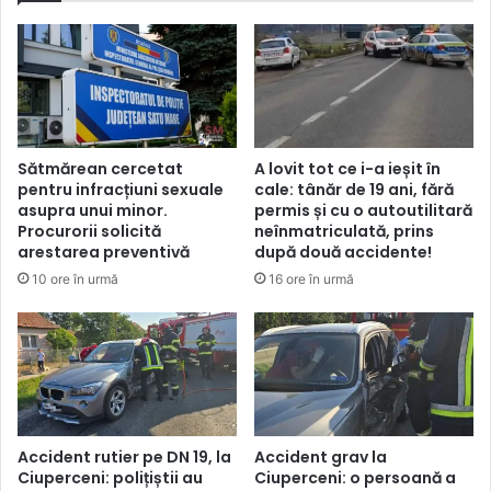
Sătmărean cercetat
A lovit tot ce i-a ieșit în
pentru infracțiuni sexuale
cale: tânăr de 19 ani, fără
asupra unui minor.
permis și cu o autoutilitară
Procurorii solicită
neînmatriculată, prins
arestarea preventivă
după două accidente!
10 ore în urmă
16 ore în urmă
Accident rutier pe DN 19, la
Accident grav la
Ciuperceni: polițiștii au
Ciuperceni: o persoană a