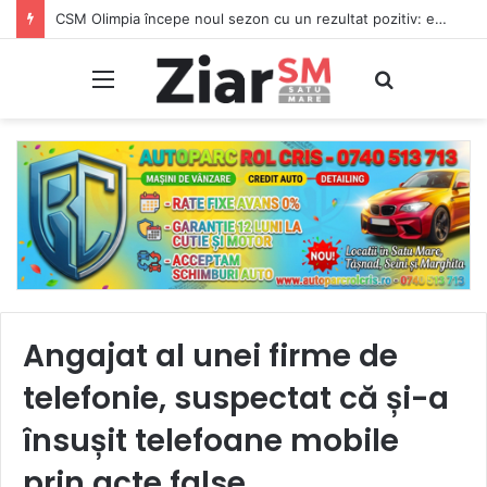
CSM Olimpia începe noul sezon cu un rezultat pozitiv: egal în deplasare cu CSC Dumbrăvița
Meniu
Caută
Angajat al unei firme de
telefonie, suspectat că și-a
însușit telefoane mobile
prin acte false