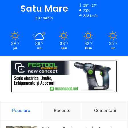
Satu Mare
39º - 21º
73%
3.18 km/h
Cer senin
39
36
33
32
35
℃
℃
℃
℃
℃
joi
vin
sâm
Dum
lun
Populare
Recente
Comentarii