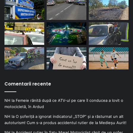
Comentarii recente
NH
la
Femeie rănită după ce ATV-ul pe care îl conducea a lovit o
motocicletă, în Ardud
NH
la
O șoferiță a ignorat indicatorul „STOP” și a răsturnat un alt
autoturism! Cum s-a produs accidentul rutier de la Medieșu Aurit!
NH
la
Accident rutier în Satu Mare! Motociclist rănit de un șofer