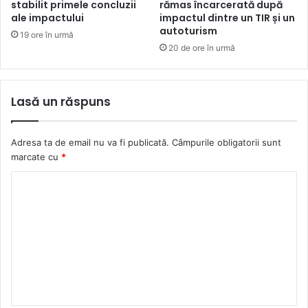
stabilit primele concluzii
rămas încarcerată după
ale impactului
impactul dintre un TIR și un
autoturism
19 ore în urmă
20 de ore în urmă
Lasă un răspuns
Adresa ta de email nu va fi publicată.
Câmpurile obligatorii sunt
marcate cu
*
C
o
m
e
n
t
a