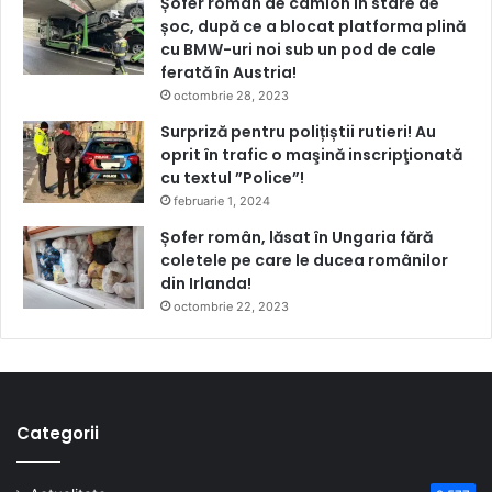
Șofer român de camion în stare de
șoc, după ce a blocat platforma plină
cu BMW-uri noi sub un pod de cale
ferată în Austria!
octombrie 28, 2023
Surpriză pentru polițiștii rutieri! Au
oprit în trafic o maşină inscripţionată
cu textul ”Police”!
februarie 1, 2024
Șofer român, lăsat în Ungaria fără
coletele pe care le ducea românilor
din Irlanda!
octombrie 22, 2023
Categorii