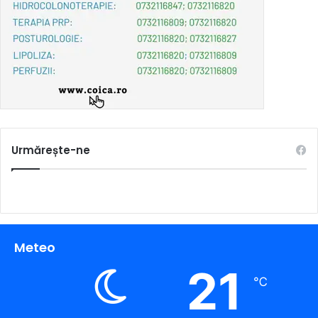
Urmărește-ne
Meteo
21
℃