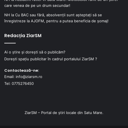
care venea de pe un drum secundar!
NH
la
Cu BAC sau fără, absolvenții sunt așteptați să se
înregistreze la AJOFM, pentru a putea beneficia de șomaj!
Redacția ZiarSM
Ai o știre și dorești să o publicăm?
Dorești spațiu publicitar în cadrul portalului ZiarSM ?
Contactează-ne:
Email: info@ziarsm.ro
Tel: 0775276450
ZiarSM – Portal de știri locale din Satu Mare.