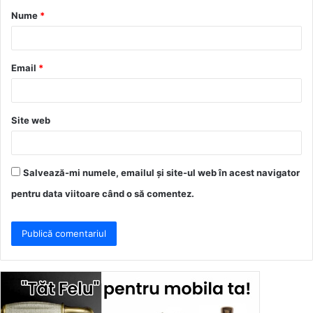
Nume
*
r
i
u
Email
*
*
Site web
Salvează-mi numele, emailul și site-ul web în acest navigator
pentru data viitoare când o să comentez.