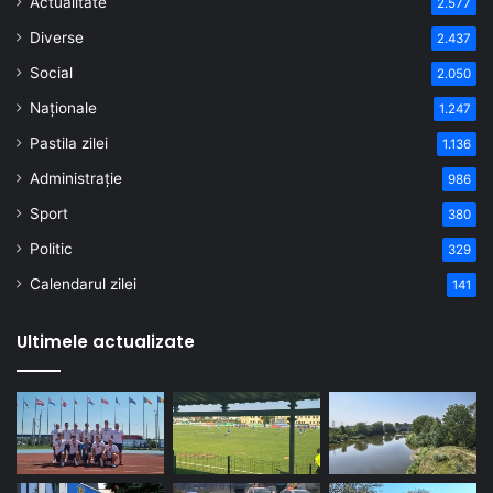
Actualitate
2.577
Diverse
2.437
Social
2.050
Naționale
1.247
Pastila zilei
1.136
Administrație
986
Sport
380
Politic
329
Calendarul zilei
141
Ultimele actualizate