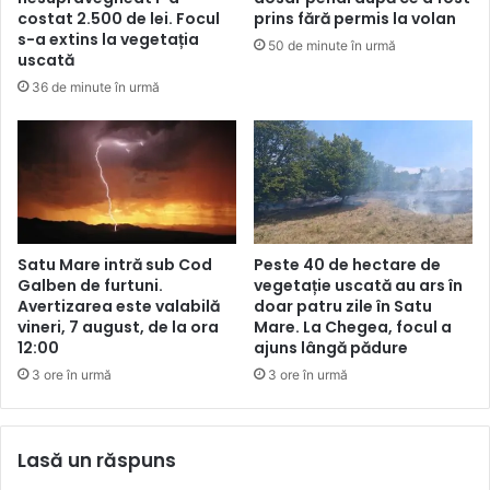
costat 2.500 de lei. Focul
prins fără permis la volan
s-a extins la vegetația
50 de minute în urmă
uscată
36 de minute în urmă
Satu Mare intră sub Cod
Peste 40 de hectare de
Galben de furtuni.
vegetație uscată au ars în
Avertizarea este valabilă
doar patru zile în Satu
vineri, 7 august, de la ora
Mare. La Chegea, focul a
12:00
ajuns lângă pădure
3 ore în urmă
3 ore în urmă
Lasă un răspuns