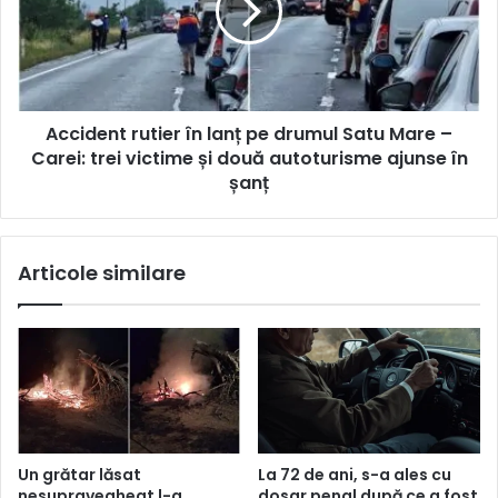
Accident rutier în lanț pe drumul Satu Mare –
Carei: trei victime și două autoturisme ajunse în
șanț
Articole similare
Un grătar lăsat
La 72 de ani, s-a ales cu
nesupravegheat l-a
dosar penal după ce a fost