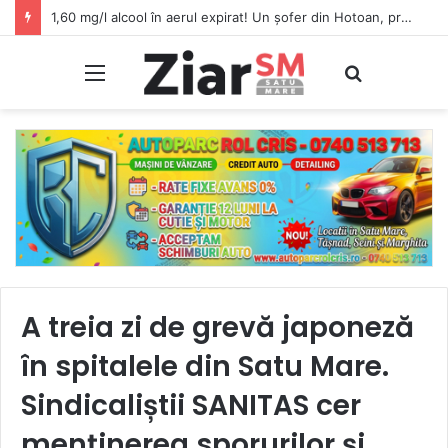
1,60 mg/l alcool în aerul expirat! Un șofer din Hotoan, prins beat criță la volan
Meniu
Caută
A treia zi de grevă japoneză
în spitalele din Satu Mare.
Sindicaliștii SANITAS cer
menținerea sporurilor și