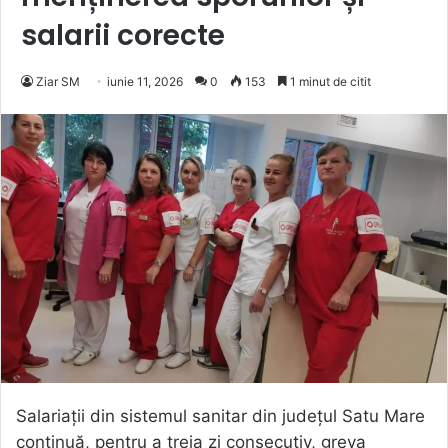
salarii corecte
Ziar SM
iunie 11, 2026
0
153
1 minut de citit
Salariații din sistemul sanitar din județul Satu Mare
continuă, pentru a treia zi consecutiv, greva