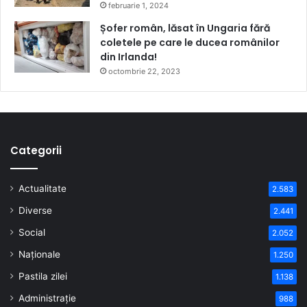
februarie 1, 2024
Șofer român, lăsat în Ungaria fără
coletele pe care le ducea românilor
din Irlanda!
octombrie 22, 2023
Categorii
Actualitate
2.583
Diverse
2.441
Social
2.052
Naționale
1.250
Pastila zilei
1.138
Administrație
988