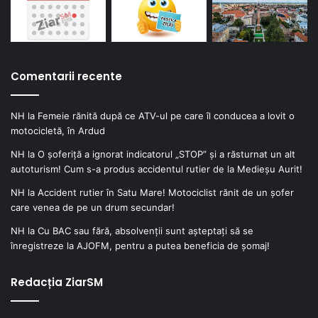
Comentarii recente
NH
la
Femeie rănită după ce ATV-ul pe care îl conducea a lovit o
motocicletă, în Ardud
NH
la
O șoferiță a ignorat indicatorul „STOP” și a răsturnat un alt
autoturism! Cum s-a produs accidentul rutier de la Medieșu Aurit!
NH
la
Accident rutier în Satu Mare! Motociclist rănit de un șofer
care venea de pe un drum secundar!
NH
la
Cu BAC sau fără, absolvenții sunt așteptați să se
înregistreze la AJOFM, pentru a putea beneficia de șomaj!
Redacția ZiarSM