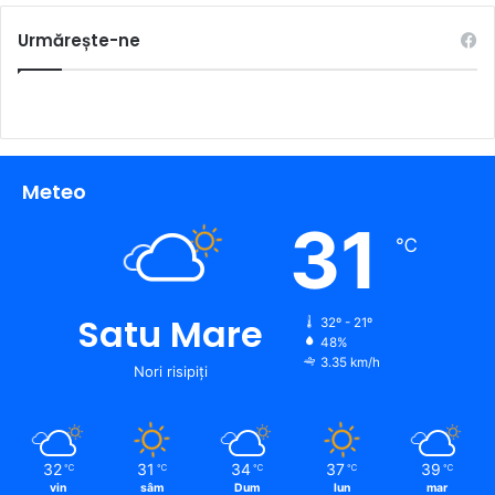
Urmărește-ne
Meteo
31
℃
Satu Mare
32º - 21º
48%
3.35 km/h
Nori risipiți
32
31
34
37
39
℃
℃
℃
℃
℃
vin
sâm
Dum
lun
mar