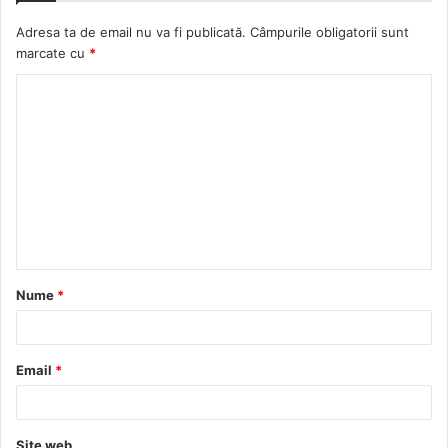
Adresa ta de email nu va fi publicată.
Câmpurile obligatorii sunt
marcate cu
*
C
o
m
e
n
t
a
Nume
*
r
i
u
Email
*
*
Site web