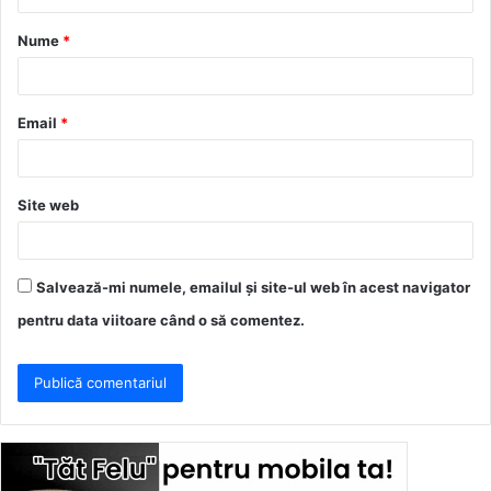
a
Nume
*
r
i
u
Email
*
*
Site web
Salvează-mi numele, emailul și site-ul web în acest navigator
pentru data viitoare când o să comentez.