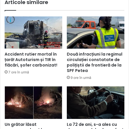
Articole similare
Accident rutier mortal în
Două infracțiuni la regimul
țară! Autoturism și TIR în
circulației constatate de
flăcări, șofer carbonizat!
polițiștii de frontieră de la
SPF Petea
7 ore în urmă
9 ore în urmă
Un grătar lăsat
La 72 de ani, s-a ales cu