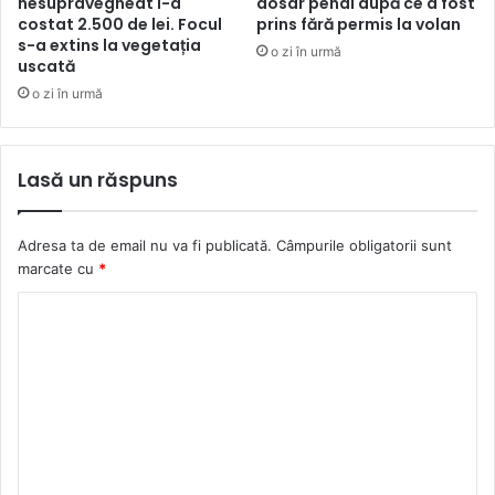
nesupravegheat l-a
dosar penal după ce a fost
costat 2.500 de lei. Focul
prins fără permis la volan
s-a extins la vegetația
o zi în urmă
uscată
o zi în urmă
Lasă un răspuns
Adresa ta de email nu va fi publicată.
Câmpurile obligatorii sunt
marcate cu
*
C
o
m
e
n
t