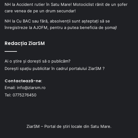
NH
la
Accident rutier în Satu Mare! Motociclist rănit de un șofer
care venea de pe un drum secundar!
NH
la
Cu BAC sau fără, absolvenții sunt așteptați să se
înregistreze la AJOFM, pentru a putea beneficia de șomaj!
Redacția ZiarSM
Ai o știre și dorești să o publicăm?
Dorești spațiu publicitar în cadrul portalului ZiarSM ?
Contactează-ne:
Email: info@ziarsm.ro
Tel: 0775276450
ZiarSM – Portal de știri locale din Satu Mare.