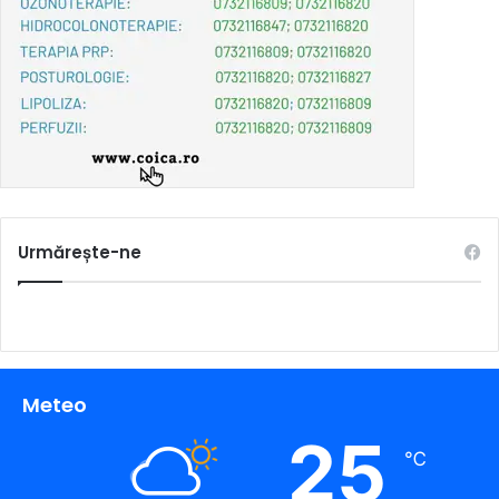
Urmărește-ne
Meteo
25
℃