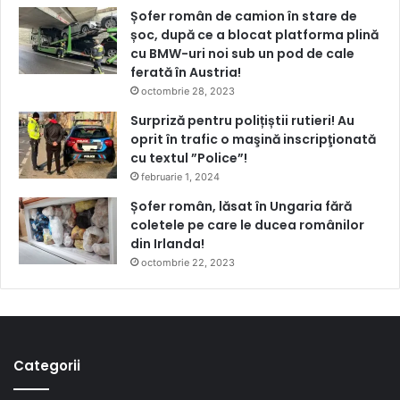
Șofer român de camion în stare de
șoc, după ce a blocat platforma plină
cu BMW-uri noi sub un pod de cale
ferată în Austria!
octombrie 28, 2023
Surpriză pentru polițiștii rutieri! Au
oprit în trafic o maşină inscripţionată
cu textul ”Police”!
februarie 1, 2024
Șofer român, lăsat în Ungaria fără
coletele pe care le ducea românilor
din Irlanda!
octombrie 22, 2023
Categorii