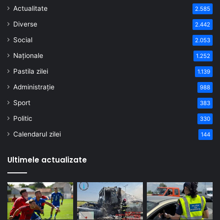
Actualitate
2.585
Diverse
2.442
Social
2.053
Naționale
1.252
Pastila zilei
1.139
Administrație
988
Sport
383
Politic
330
Calendarul zilei
144
Ultimele actualizate