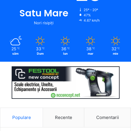
Satu Mare
25º - 20º
47%
4.67 km/h
Nori risipiți
25
33
36
38
32
℃
℃
℃
℃
℃
sâm
Dum
lun
mar
mie
Populare
Recente
Comentarii