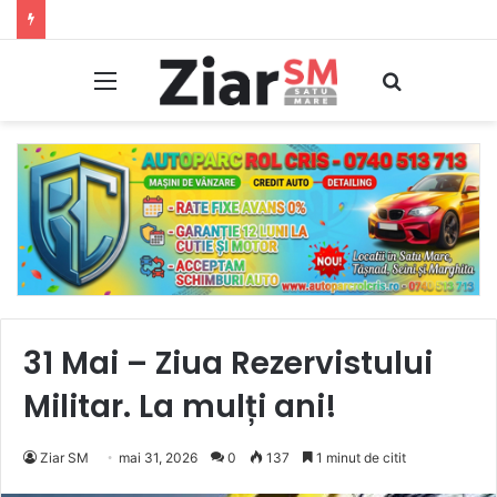
Două infracțiuni la regimul circulației constatate de polițiștii de frontieră de la SPF Petea
Meniu
Caută
31 Mai – Ziua Rezervistului
Militar. La mulți ani!
Ziar SM
mai 31, 2026
0
137
1 minut de citit