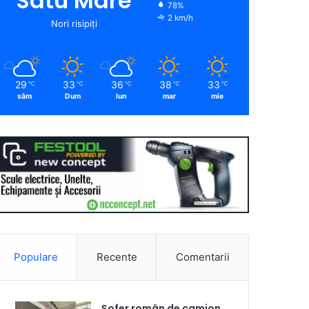
Satu Mare
78%
2 km/h
Nori risipiți
29
33
36
38
33
℃
℃
℃
℃
℃
sâm
Dum
lun
mar
mie
Populare
Recente
Comentarii
Șofer român de camion