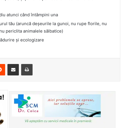
iu atunci când întâmpini una
rul tău (aruncă deșeurile la gunoi, nu rupe florile, nu
nu periclita animalele sălbatice)
pădurire și ecologizare
erest
Reddit
Share via Email
Print