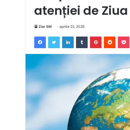
atenției de Ziu
Ziar SM
aprilie 22, 2026
Facebook
Twitter
LinkedIn
Tumblr
Pinterest
Reddit