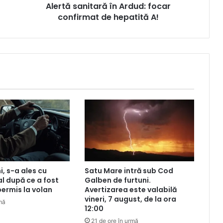
Alertă sanitară în Ardud: focar
confirmat de hepatită A!
i, s-a ales cu
Satu Mare intră sub Cod
l după ce a fost
Galben de furtuni.
permis la volan
Avertizarea este valabilă
vineri, 7 august, de la ora
mă
12:00
21 de ore în urmă