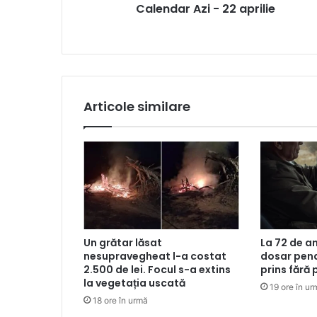
Calendar Azi - 22 aprilie
Articole similare
Un grătar lăsat
La 72 de an
nesupravegheat l-a costat
dosar pena
2.500 de lei. Focul s-a extins
prins fără 
la vegetația uscată
19 ore în ur
18 ore în urmă