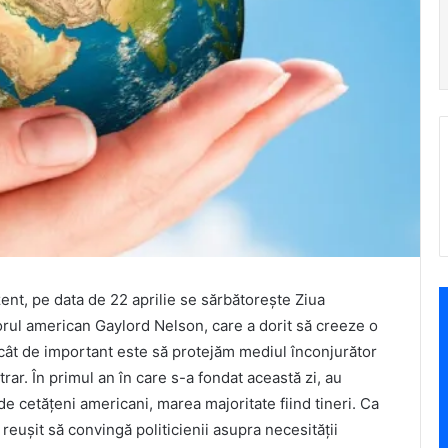
zent, pe data de 22 aprilie se sărbătorește Ziua
orul american Gaylord Nelson, care a dorit să creeze o
cât de important este să protejăm mediul înconjurător
rar. În primul an în care s-a fondat această zi, au
 cetățeni americani, marea majoritate fiind tineri. Ca
reușit să convingă politicienii asupra necesității