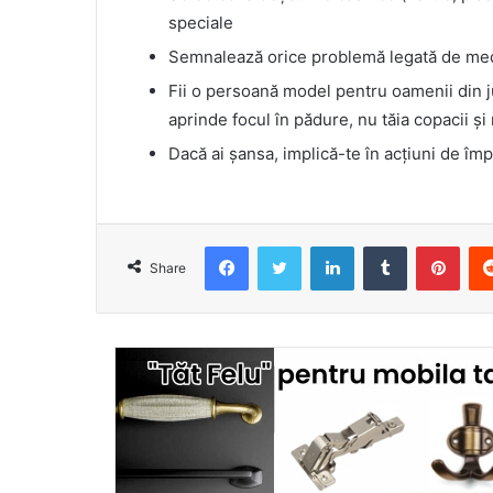
speciale
Semnalează orice problemă legată de med
Fii o persoană model pentru oamenii din ju
aprinde focul în pădure, nu tăia copacii și 
Dacă ai șansa, implică-te în acțiuni de îm
Facebook
Twitter
LinkedIn
Tumblr
Pint
Share