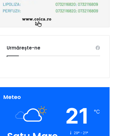
Urmărește-ne
Meteo
21
℃
29º - 21º