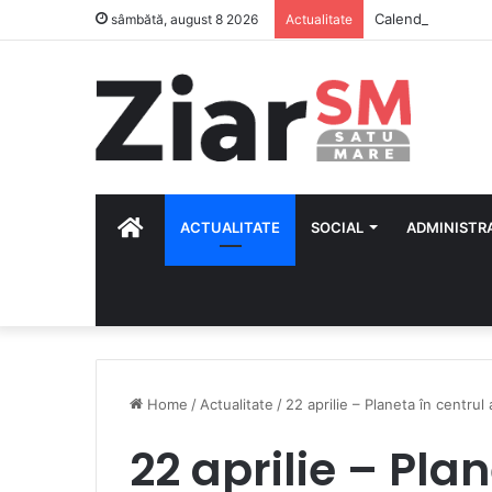
Calendar Azi – 8
sâmbătă, august 8 2026
Actualitate
HOME
ACTUALITATE
SOCIAL
ADMINISTR
Home
/
Actualitate
/
22 aprilie – Planeta în centrul
22 aprilie – Pla