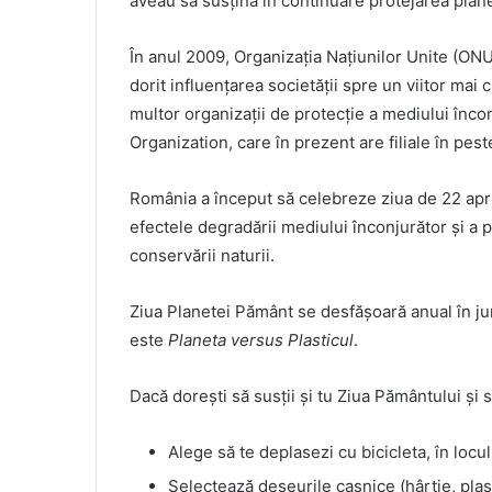
aveau să susțină în continuare protejarea plane
În anul 2009, Organizația Națiunilor Unite (ONU)
dorit influențarea societății spre un viitor mai c
multor organizații de protecție a mediului înco
Organization, care în prezent are filiale în pest
România a început să celebreze ziua de 22 apri
efectele degradării mediului înconjurător și a po
conservării naturii.
Ziua Planetei Pământ se desfășoară anual în ju
este
Planeta versus Plasticul
.
Dacă dorești să susții și tu Ziua Pământului și s
Alege să te deplasezi cu bicicleta, în locul
Selectează deșeurile casnice (hârtie, plast