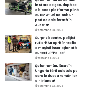
în stare de șoc, după ce
a blocat platforma plină
cu BMW-uri noi sub un
pod de cale ferată în
Austria!
octombrie 28, 2023
Surpriză pentru polițiștii
rutieri! Au oprit în trafic
o maşină inscripţionată
cu textul ”Police”!
februarie 1, 2024
Șofer român, lăsat în
Ungaria fără coletele pe
care le ducea românilor
din Irlanda!
octombrie 22, 2023