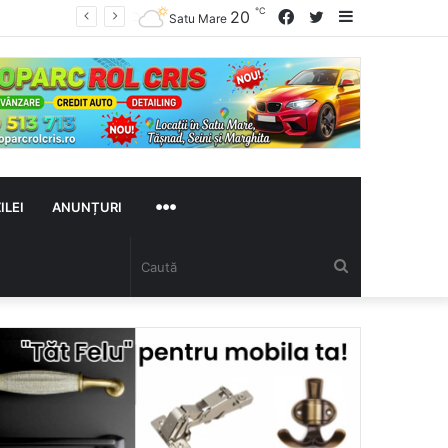
℃
Facebook
Twitter
Sidebar
20
Satu Mare
MAI
ILEI
ANUNȚURI
Caută
MULTE