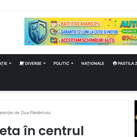
 august
AȚIE
DIVERSE
POLITIC
NAȚIONALE
PASTILA Z
 atenției de Ziua Pământului
neta în centrul