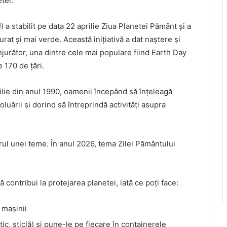
tei.
 a stabilit pe data 22 aprilie Ziua Planetei Pământ și a
urat și mai verde. Această inițiativă a dat naștere și
njurător, una dintre cele mai populare fiind Earth Day
e 170 de țări.
lie din anul 1990, oamenii începând să înțeleagă
luării și dorind să întreprindă activități asupra
rul unei teme. În anul 2026, tema Zilei Pământului
ă contribui la protejarea planetei, iată ce poți face:
 mașinii
ic, sticlă) și pune-le pe fiecare în containerele