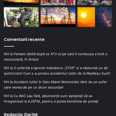
Comentarii recente
NH
la
Femeie rănită după ce ATV-ul pe care îl conducea a lovit o
motocicletă, în Ardud
NH
la
O șoferiță a ignorat indicatorul „STOP” și a răsturnat un alt
autoturism! Cum s-a produs accidentul rutier de la Medieșu Aurit!
NH
la
Accident rutier în Satu Mare! Motociclist rănit de un șofer
care venea de pe un drum secundar!
NH
la
Cu BAC sau fără, absolvenții sunt așteptați să se
înregistreze la AJOFM, pentru a putea beneficia de șomaj!
Redacția ZiarSM