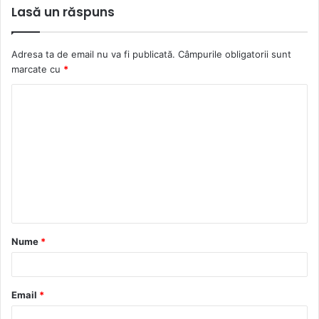
Lasă un răspuns
Adresa ta de email nu va fi publicată.
Câmpurile obligatorii sunt
marcate cu
*
C
o
m
e
n
t
a
Nume
*
r
i
u
Email
*
*