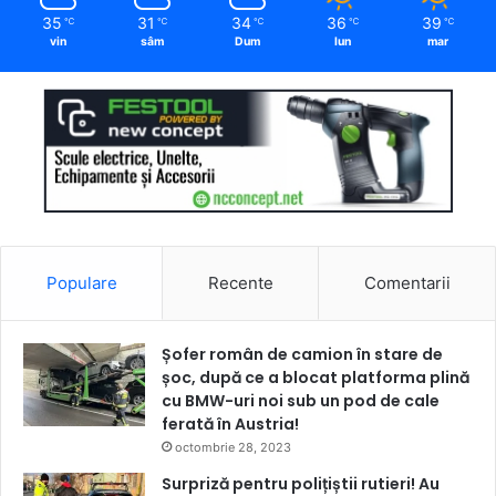
35
31
34
36
39
℃
℃
℃
℃
℃
vin
sâm
Dum
lun
mar
Populare
Recente
Comentarii
Șofer român de camion în stare de
șoc, după ce a blocat platforma plină
cu BMW-uri noi sub un pod de cale
ferată în Austria!
octombrie 28, 2023
Surpriză pentru polițiștii rutieri! Au