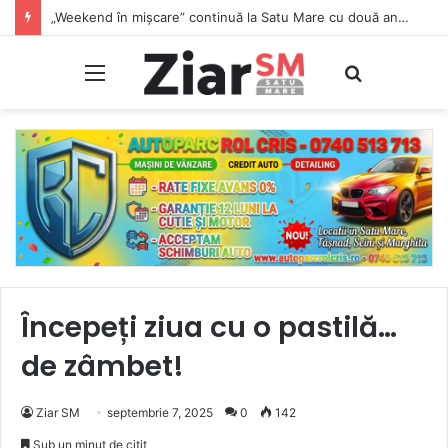
„Weekend în mișcare” continuă la Satu Mare cu două antrenamente gratuite pe malul Someșului
Meniu
Caută
Începeți ziua cu o pastilă…
de zâmbet!
Ziar SM
septembrie 7, 2025
0
142
Sub un minut de citit