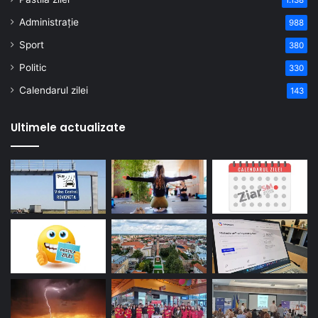
1.138
Administrație
988
Sport
380
Politic
330
Calendarul zilei
143
Ultimele actualizate