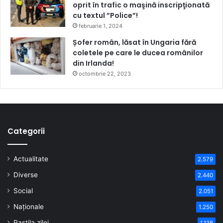
oprit în trafic o maşină inscripţionată
cu textul ”Police”!
februarie 1, 2024
Șofer român, lăsat în Ungaria fără
coletele pe care le ducea românilor
din Irlanda!
octombrie 22, 2023
Categorii
Actualitate
2.579
Diverse
2.440
Social
2.051
Naționale
1.250
Pastila zilei