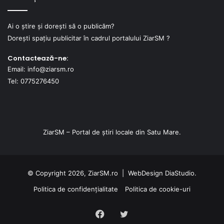
Ai o știre și dorești să o publicăm?
Dorești spațiu publicitar în cadrul portalului ZiarSM ?
Contactează-ne:
Email: info@ziarsm.ro
Tel: 0775276450
ZiarSM – Portal de știri locale din Satu Mare.
© Copyright 2026, ZiarSM.ro |
WebDesign
DiaStudio.
Politica de confidențialitate
Politica de cookie-uri
Facebook
Twitter