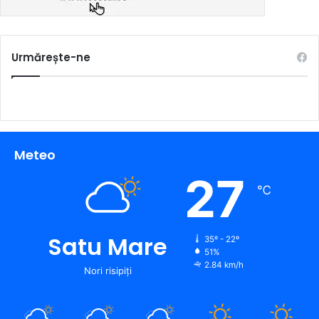
Urmărește-ne
Meteo
27
℃
Satu Mare
35º - 22º
51%
2.84 km/h
Nori risipiți